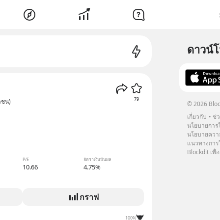
ดาวน์
79
าชน)
© 2026 Bloc
เกี่ยวกับ
ช่
นโยบายการโ
นโยบายความ
แนวทางการใช
Blockdit เพื่อ
P/E
อัตราเงินปันผล
10.66
4.75%
กราฟ
100%