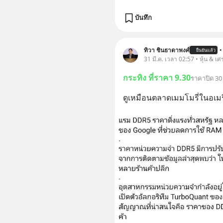
บันทึก
ทิวา ชินธาดาพงศ์
•
ยืนยันแล้ว
31 มี.ค. เวลา 02:57 • หุ้น & เศ
กระทิง ที่ราคา 9.30
ราคาปิด 30 
ดูเหมือนตลาดเมมโมรี่ในอเม