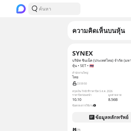
ความคิดเห็นบนหุ้น
SYNEX
บริษัท ซินเน็ค (ประเทศไทย) จำกัด (มห
หุ้น • SET • 🇹🇭
สำนักงานใหญ่
ไทย
23:59:49
สกุลเงิน THB ที่ราคาปิด 5 ส.ค. 2026
ราคาปิดก่อนหน้า
มูลค่าตลาด
10.10
8.56B
ข้อตกลงการใช้งาน
ข้อมูลหลักทรัพย์
0%