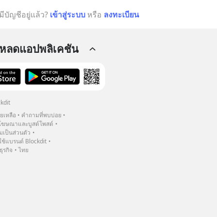
มีบัญชีอยู่แล้ว?
เข้าสู่ระบบ
หรือ
ลงทะเบียน
โหลดแอปพลิเคชัน
kdit
วยเหลือ
คำถามที่พบบ่อย
ฆษณาและบูสต์โพสต์
เป็นส่วนตัว
้แบรนด์ Blockdit
ธุรกิจ
ไทย