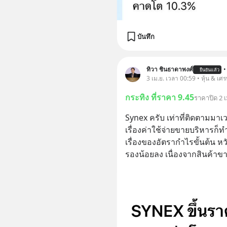
บันทึก
ทิวา ชินธาดาพงศ์
•
ยืนยันแล้ว
3 เม.ย. เวลา 00:59 • หุ้น & เศ
กระทิง ที่ราคา 9.45
ราคาปิด 2 เ
Synex ครับ เท่าที่ติดตามมาเ
เรื่องค่าใช้จ่ายขายบริหารก็ทำ
เรื่องของอัตรากำไรขั้นต้น หวั
รองน้อยลง เนื่องจากสินค้าขา