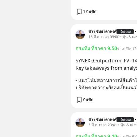
1 บันทึก
ทิวา ชินธาดาพงศ์
•
ยืนยันแล้ว
16 มี.ค. เวลา 09:00 • หุ้น & เศ
กระทิง ที่ราคา 9.50
ราคาปิด 13 
SYNEX (Outperform, FV=14
Key takeaways from analys
- แนวโน้มสถานการณ์สินค้าไอที
บริษัทคาดว่าจะยังคงเป็นแนวโ
บันทึก
ทิวา ชินธาดาพงศ์
•
ยืนยันแล้ว
5 มี.ค. เวลา 23:41 • หุ้น & เศร
กระทิง ที่ราคา 9.10
ราคาปิด 5 ม