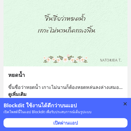
หยดน้ำ
ขึ้นชื่อว่าหยดน้ำ เกาะไม่นานก็ต้องหยดหล่นลงล่างเสมอ
... 
ดูเพิ่มเติม
Blockdit ใช้งานได้ดีกว่าบนแอป
บันทึก
1
1
เปิดโพสต์นี้ในแอป Blockdit เพื่อรับประสบการณ์เต็มรูปแบบ
เปิดผ่านแอป
อนึ่ง..คิดขึ้นได้พอสังเขป
•
ติดตาม
7 มี.ค. 2023 เวลา 16:44 • ถ่ายภาพ