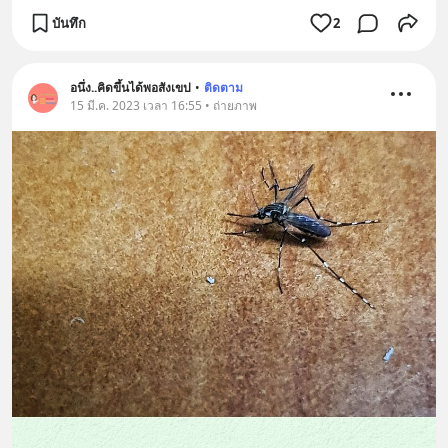
บันทึก
2
อนึ่ง..คิดขึ้นได้พอสังเขป
•
ติดตาม
15 มี.ค. 2023 เวลา 16:55 • ถ่ายภาพ