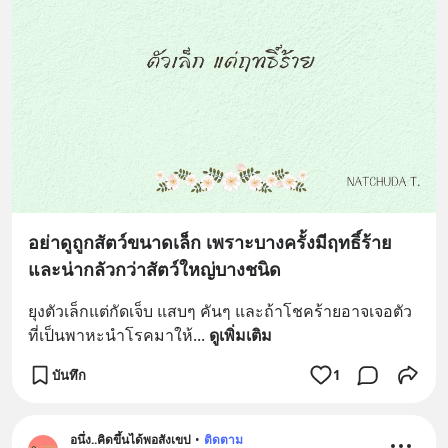
อย่าดูถูกสัตว์ขนาดเล็ก เพราะบางครั้งมีฤทธิ์ร้าย
และน่ากลัวกว่าสัตว์ใหญ่บางชนิด
ยุงตัวเล็กแต่กัดเจ็บ แสบๆ คันๆ และถ้าโชคร้ายอาจเจอตัว
ที่เป็นพาหะนำโรคมาให้
... 
ดูเพิ่มเติม
บันทึก
1
อนึ่ง..คิดขึ้นได้พอสังเขป
•
ติดตาม