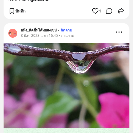
บันทึก
1
อนึ่ง..คิดขึ้นได้พอสังเขป
•
ติดตาม
8 มี.ค. 2023 เวลา 16:45 • ถ่ายภาพ