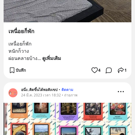
เหนื่อยก็พัก
เหนื่อยก็พัก 
หนักก็วาง
ผ่อนคลายบ้าง
... 
ดูเพิ่มเติม
บันทึก
4
1
อนึ่ง..คิดขึ้นได้พอสังเขป
•
ติดตาม
24 มี.ค. 2023 เวลา 18:32 • ถ่ายภาพ