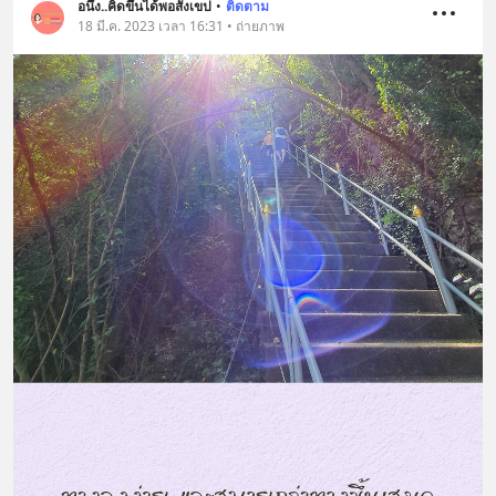
อนึ่ง..คิดขึ้นได้พอสังเขป
•
ติดตาม
18 มี.ค. 2023 เวลา 16:31 • ถ่ายภาพ