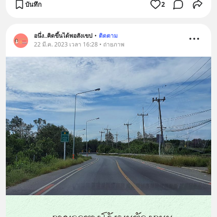
บันทึก
2
อนึ่ง..คิดขึ้นได้พอสังเขป
•
ติดตาม
22 มี.ค. 2023 เวลา 16:28 • ถ่ายภาพ