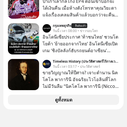
ป้าเก๋าเล่ากลโกง EP4 ตอนเขาบอกจะ
Amazon กับอามิต ภาเทีย (Amit
ได้เงินคืน เมื่อห้างดังโทรหาคุณวิยะดา
Bhatia) นักธุรกิจชาวอังกฤษเชื้อสาย
แจ้งเรื่องเคลมสินค้าแล้วบอกว่าจะคืน
อินเดีย และเอดูอาร์โด ซาเวริน
เงิน คุณวิยะดาจะได้เงินจริง หรือเป็น
กรุงเทพธุรกิจ
(Eduardo Saverin) ผู้ร่วมก่อตั้ง
ยืนยันแล้ว
เรื่องจ้อจี้ หาคำตอบได้ที่ “ป้าเก๋าเล่ากล
วันนี้ เวลา 08:00 • ข่าวรอบโลก
Facebook ร่วมอยู่ด้วย
โกง” EP4 ตอน “เขาบอกว่าจะได้เงิน
อินโดนีเซียประกาศ ‘ท้าชนไทย’ ชวนโต
คืน” #ป้าเก๋าเล่ากลโกง #แก้เกมกลโกง
โยต้า ‘ย้ายออกจากไทย’ อินโดนีเซียเปิด
#อยู่อย่างยั่งยืน #Cybersecurity #เตือน
เกม ‘ชิงบัลลังก์ฮับรถยนต์อาเซียน’
ภัยออนไลน์
ประกาศท้าชนไทยตรงๆ โดยรัฐมนตรี
Timeless History (ประวัติศาสตร์ไร้กาลเวลา)
คลังของอินโดฯ เรียกร้อง ‘โตโยต้า’ ย้าย
วันนี้ เวลา 03:17 • ประวัติศาสตร์
ฐานการผลิตหลักออกจากไทย พร้อม
ขายวิญญาณให้ปีศาจ? เจาะตำนาน นิค
เสนอสิทธิประโยชน์เต็ม หวังดึงทั้ง
โคโล พาการินี อัจฉริยะไวโอลินที่โลก
โรงงานและซัพพลายเชนไปปักหลัก
ไม่มีวันลืม “นิคโคโล พาการินี (Niccolò
อินโดนีเซียทั้งระบบ
Paganini)” เป็นหนึ่งในนักไวโอลินชาว
อิตาลีที่มีชื่อเสียงที่สุดในสมัยศตวรรษที่
ดูทั้งหมด
19 ผู้ทำให้ผู้ชมต้องตกตะลึงด้วยการ
แสดงที่ดูราวกับว่าเป็นไปไม่ได้ ทั้ง
ความเร็ว ความแม่นยำ เทคนิคอัน
แปลกใหม่ และการปรากฏตัวบนเวทีที่