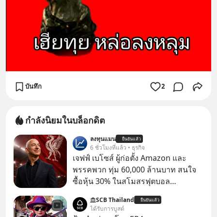
บันทึก
2
กำลังนิยมในบล็อกดิต
ลงทุนแมน
ยืนยันแล้ว
6 ชั่วโมงที่แล้ว • ธุรกิจ
เจฟฟ์ เบโซส์ ผู้ก่อตั้ง Amazon และ
พรรคพวก ทุ่ม 60,000 ล้านบาท สนใจ
ซื้อหุ้น 30% ในสโมสรฟุตบอล
Liverpool มีรายงานจาก BBC Sport ว่า
SCB Thailand
ยืนยันแล้ว
กลุ่มนักลงทุนที่มี เจฟฟ์ เบโซส์ (Jeff
ได้รับการบูสต์
Bezos) มหาเศรษฐีและผู้ก่อตั้ง