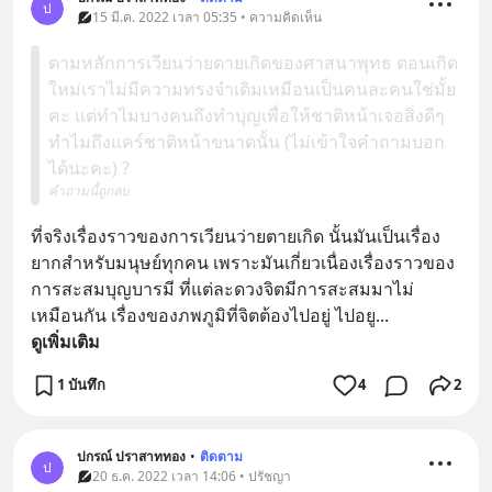
ป
15 มี.ค. 2022 เวลา 05:35 • ความคิดเห็น
ตามหลักการเวียนว่ายตายเกิดของศาสนาพุทธ ตอนเกิด
ใหม่เราไม่มีความทรงจำเดิมเหมือนเป็นคนละคนใช่มั้ย
คะ แต่ทำไมบางคนถึงทำบุญเพื่อให้ชาติหน้าเจอสิ่งดีๆ
ทำไมถึงแคร์ชาติหน้าขนาดนั้น (ไม่เข้าใจคำถามบอก
ได้นะคะ) ?
คำถามนี้ถูกลบ
ที่จริงเรื่องราวของการเวียนว่ายตายเกิด นั้นมันเป็นเรื่อง
ยากสำหรับมนุษย์ทุกคน เพราะมันเกี่ยวเนื่องเรื่องราวของ
การสะสมบุญบารมี ที่แต่ละดวงจิตมีการสะสมมาไม่
เหมือนกัน เรื่องของภพภูมิที่จิตต้องไปอยู่ ไปอยู
... 
ดูเพิ่มเติม
1 บันทึก
4
2
ปกรณ์ ปราสาททอง
•
ติดตาม
ป
20 ธ.ค. 2022 เวลา 14:06 • ปรัชญา