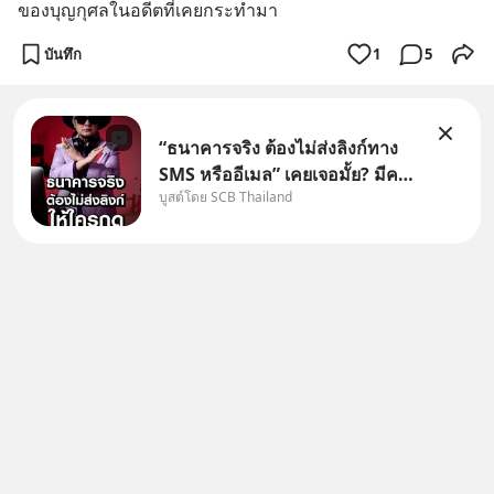
ของบุญกุศลในอดีตที่เคยกระทำมา
บันทึก
1
5
“ธนาคารจริง ต้องไม่ส่งลิงก์ทาง
SMS หรืออีเมล” เคยเจอมั้ย? มีคน
บูสต์โดย SCB Thailand
อ้างว่าโทรจากธนาคาร บอกว่า
บัญชีมีปัญหา แล้วให้กดลิงก์โน่นนี่
หรือสแกนคิวอาร์โค้ดทันที มาฟัง
“ป้าเก๋าเล่ากลโกง” เพื่อรู้ทันมุก
หลอกลวงในคราบ