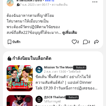
ศาสตร์แห่งความจริง
•
ติดตาม
7 ธ.ค. 2023 เวลา 00:17 • ความคิดเห็น
ต้องฉันอาหารตามที่ญาติโยม
ใส่บาตรมาให้เมื่อบวชเป็น
พระต้องมีวัตรปฎิบัติตามวินัยของ
สงฆ์ถือศีล227ข้อบุญที่ได้จะมาก
... 
ดูเพิ่มเติม
บันทึก
2
2
กำลังนิยมในบล็อกดิต
Mission To The Moon
ยืนยันแล้ว
2 ส.ค. เวลา 13:00 • ไลฟ์สไตล์
ขีดเส้น ‘พื้นที่ส่วนตัว’ อย่างไรไม่ให้
ความสัมพันธ์พัง? | แอปเท๋ Dinner
Talk EP.39 ถ้าวันหนึ่งการปฏิเสธของ
เราทำให้อีกฝ่ายรู้สึกเจ็บปวด คิดว่าเรา
SCB Thailand
ยืนยันแล้ว
ตั้งกำแพงใส่และมองว่าเราเห็นแก่ตัวทั้ง
ได้รับการบูสต์
ที่เราเองก็ไม่เคยปฏิเสธใครอย่างนี้มา