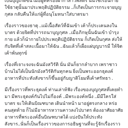
เป็นบุญเกิดขึ้น เมื่อผู้ที่ครองผ้ากาสาวพัสตร์ นั้นใช้เรือนกาย 
ใช้ธาตุนั้นมาประพฤติปฏิบัติธรรม ..ก็เกิดเป็นการกระจายบุญ
กุศล กลับคืนให้แก่ผู้ที่อนุโมทนาใส่บาตรมา
เรื่องราวของธาตุ ..แม้เนื้อสัตว์ที่ฉันเข้า เค้าก็ประเคนลงใน
บาตร ด้วยจิตที่ปรารถนาบุญกุศล ..เมื่อภิกษุนั้นฉันเข้า บำรุง
กาย แล้วก็นำกายไปประพฤติปฏิบัติธรรม ก็เกิดเป็นกุศล ส่งให้
กับจิตที่เค้าสละเนื้อมาให้ฉัน ..ฉันแล้วก็เผื่อแผ่บุญบารมี ให้จิต
เค้าพ้นทุกข์
เรื่องที่เจาะจงจะฉันมังสวิรัติ นั่น มันก็ยากลำบาก เพราชาว
บ้านไม่ได้เป็นนักมังสวิรัติกันทุกคน ยิ่งเป็นพระออกธุดงค์ 
อาหารที่ประทังสังขารก็ขึ้นอยู่กับญาติโยมที่เค้าศรัทธา .
มีเรื่องราวที่พระธุดงค์ ท่านเล่าห้ฟัง เรื่องของบุญกุศลที่เคยทำ
มา มีพระธุดงค์กันไปไม่กี่องค์ ..มีพระองค์หนึ่ง ..มีมีใครใส่
บาตร จะให้เดินบิณฑบาต เดินนำหน้า มาอยู่ตรงกลาง หร่อ 
คนสุดท้าย ก็ไม่มีอาหารหวานคาวลงไปบาตร ต้องอาศัยอาศัย
อาหารที่พระองค์อื่นบิณฑบาตได้ แบ่งปันให้ประทัง
สังขาร..นั่นก็เป็นเรื่องราวของการอธิษฐานที่จะรู้จักเรื่องราว