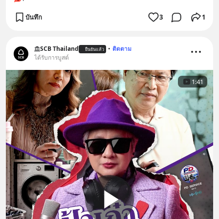
บันทึก
3
1
SCB Thailand
•
ติดตาม
ยืนยันแล้ว
ได้รับการบูสต์
1:41