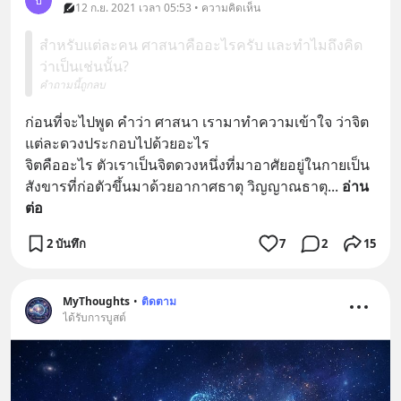
ป
12 ก.ย. 2021 เวลา 05:53 • ความคิดเห็น
สำหรับแต่ละคน ศาสนาคืออะไรครับ และทำไมถึงคิด
ว่าเป็นเช่นนั้น?
คำถามนี้ถูกลบ
ก่อนที่จะไปพูด คำว่า ศาสนา เรามาทำความเข้าใจ ว่าจิต
แต่ละดวงประกอบไปด้วยอะไร 
จิตคืออะไร ตัวเราเป็นจิตดวงหนึ่งที่มาอาศัยอยู่ในกายเป็น
สังขารที่ก่อตัวขึ้นมาด้วยอากาศธาตุ วิญญาณธาตุ
... 
อ่าน
ต่อ
2 บันทึก
7
2
15
MyThoughts
•
ติดตาม
ได้รับการบูสต์