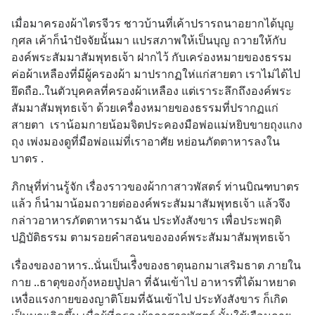
เมื่อมาครองผ้าไตรจีวร ชาวบ้านที่เค้าปรารถนาอยากได้บุญ
กุศล เค้าก็นำปัจจัยนั้นมา แปรสภาพให้เป็นบุญ ถวายให้กับ
องค์พระสัมมาสัมพุทธเจ้า ฝากไว้ กับเคร่องหมายของธรรม
ค่อผ้าเหลืองที่มีผู้ครองผ้า มาปรากฏให่แก่สายตา เราไม่ได้ไป
ยึดถือ..ในตัวบุคคลที่ครองผ้าเหลือง แต่เราระลึกถึงองค์พระ
สัมมาสัมพุทธเจ้า ด้วยเครื่องหมายของธรรมที่ปรากฏแก่
สายตา  เราน้อมกายน้อมจิตประคองมือพ่อแม่หยิบขายถุงแกง
ถุง เพ่งมองดูที่มือพ่อแม่ที่เราอาศัย หย่อนภัตตาหารลงใน
บาตร .
ภิกษุที่ท่านรู้จัก เรื่องราวของผ้ากาสาวพัสตร์ ท่านบิณฑบาตร 
แล้ว ก็นำมาน้อมถวายต่อองค์พระสัมมาสัมพุทธเจ้า แล้วจึง
กล่าวอาหารภัตตาหารมาฉัน ประทังสังขาร เพื่อประพฤติ
ปฏิบัติธรรม ตามรอยคำสอนขององค์พระสัมมาสัมพุทธเจ้า
เรื่องของอาหาร..นั่นเป็นเรื่ิงของธาตุนอกมาเสริมธาต ภายใน
กาย ..ธาตุของกุ้งหอยปู่ปลา ที่ฉันเข้าไป อาหารที่ได้มาหยาด
เหงื่อแรงกายของญาติโยมที่ฉันเข้าไป ประทังสังขาร ก็เกิด