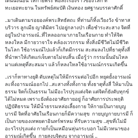
เดินนั่งนอน ให้กายพระ พอละเรื่องราวของโลก ที่
ทะเยอทะยาน ในทรัพย์สมบัติ เงินทอง ยศฐานบรรดาศักดิ์
..มาเดินตามรอยองค์พระสิทธัตถะ ที่ท่านก็ทิ้งเวียงวัง ข้าทาส
บริวาร ลูกเมีย ญาติมิตร ไปอยู่กลางป่า เพื่อชำระสะสาง จิตที่
อยู่ในป่าอารมณ์..ที่ไหลออกมาภายในเรือนกาย ทำให้จิต
หลงใหล มีกายวาจาใจ คล้องเวรกรรม ทั้งสิ่งมีชีวิตไม่มีชีวิต
ในโลก ใช้อารมณ์ไปแล้วก็เกิดมีกรรม สะสมลงไปที่ธาตุทั้งสี่
ที่นำพาให้เกิดแก่เจ็บตายไม่จบสิ้น เมื่อรู้ว่า กรรมนั้นมันไหล
มาแต่เหตุที่สะสมมา แล้วก็หลงใหลใช้อารมณ์กรรมเกิดขึ้น
..เราก็หาทางยุติ ดับเหตุไม่ให้มีกรรมต่อไปอีก หยุดยั้งอารมณ์ 
ละทิ้งอารมณ์ออกไป ..สะสางทั้งทั้งกาย ทั้งธาตุทั้งสี่ ให้มาเป็น
ธรรม จิตก็เป็นธรรม ไม่มีอะไรปรุงแต่งจิต แต่จิตก็ยังดับทุกข์
ได้ไม่หมด เพราะยังต้องอาศัยกายอยู่ ก็อาศัยการประพฤติ
ปฏิบัติธรรม ให้มีน้ำธรรมหล่อเลี้ยงกาย ให้กายเป็นกายบุญ
บารมี จิตที่อาศัยในเรือนกายก็มีความสุข  กายบุญกายบารมี ก็
เป็นกายของเทพยดาอินทร์พรหม ที่รับความสุข ..สุขที่เไม่มี
อะรไรปรุงแต่ง กายก็เป็นเหมือนหุ่นกระบอก ไม่มีเวทนาของ
อารมณ์เกิดขึ้น  กายสงบจิตงบ จากอารมณ์ ..