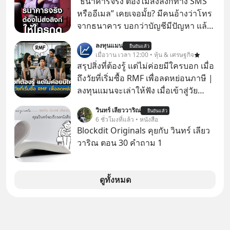
“ธนาคารจริง ต้องไม่ส่งลิงก์ทาง SMS
ก่อน แต่พอตั้งใจจะ ‘สร้างขอบเขต’ เพื่อ
หรืออีเมล” เคยเจอมั้ย? มีคนอ้างว่าโทร
ตัวเองดูสักครั้ง กลับทำให้เกิดรอยร้าว
จากธนาคาร บอกว่าบัญชีมีปัญหา แล้ว
ในความสัมพันธ์เสียอย่างนั้น โดยราย
ให้กดลิงก์โน่นนี่ หรือสแกนคิวอาร์โค้ด
ลงทุนแมน
การแอปเท๋ Dinner Talk ในวันนี้โฮสต์
ยืนยันแล้ว
ทันที มาฟัง “ป้าเก๋าเล่ากลโกง” เพื่อรู้ทัน
เมื่อวาน เวลา 12:00 • หุ้น & เศรษฐกิจ
ทั้ง 2 ท่าน แทป-รวิศ หาญอุตสาหะ และ
มุกหลอกลวงในคราบความน่าเชื่อถือ
สรุปสิ่งที่ต้องรู้ แต่ไม่ค่อยมีใครบอก เมื่อ
เอ๋ นิ้วกลม-สราวุธ เฮ้งสวัสดิ์ จะพาทุก
กันค่ะ #แก้เกมกลโกง #ป้าเก๋าเล่ากล
ถึงวัยที่เริ่มซื้อ RMF เพื่อลดหย่อนภาษี |
คนไปสำรวจวิธีสร้างขอบเขตเพื่อรักษา
โกง #LivesSustainably #อยู่อย่าง
ลงทุนแมนจะเล่าให้ฟัง เมื่อเข้าสู่วัย
ใจของตัวเองและรักษาความสัมพันธ์
ยั่งยืน #CyberSecurity #ป้าเก๋า
ทำงานและเริ่มมีรายได้ถึงเกณฑ์เสีย
ของคนรอบข้างไปพร้อมกัน
วินทร์ เลียววาริณ
#FraudEducation #FinancialLiteracy
ยืนยันแล้ว
ภาษี หลายคนมักได้รับคำแนะนำให้
6 ชั่วโมงที่แล้ว • หนังสือ
#boundary #selfdevelopment #แอป
#DigitalBankWithHumanTouch
ลงทุนใน RMF เพราะนอกจากจะช่วยลด
Blockdit Originals คุยกับ วินทร์ เลียว
เท๋dinnertalk
หย่อนภาษีได้แล้ว ยังเป็นโอกาสในการ
วาริณ ตอน 30 คำถาม 1
#missiontothemoonpodcast
สร้างความมั่งคั่งระยะยาว แต่น้อยคน
นักที่จะลงลึกว่า ถ้าลงทุนใน RMF ควรรู้
อะไรบ้าง ควรดู ตรงไหน ทำอย่างไร ถึง
ดูทั้งหมด
จะดีกับเรา แล้วเราควรรู้ข้อมูลอะไร
เกี่ยวกับ RMF บ้าง เพื่อให้นำไปใช้ต่อได้
จริง ๆ ลงทุนแมนจะเล่าให้ฟัง