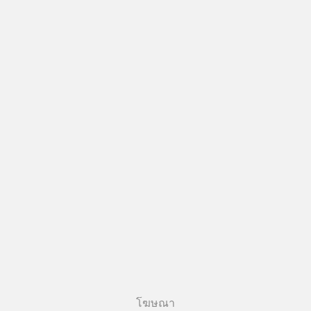
โฆษณา