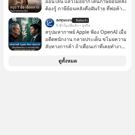
ออนไลน์ แล้วไม่อยากโดนภาษีย้อนหลัง
มือไปในทิศทางไหน? และเราควรรับมือ
ต้องรู้ ภาษีย้อนหลังคือฝันร้าย ที่พ่อค้า
อย่างไรก่อนที่ทุกอย่างจะสายเกินไป?
แม่ค้าคนไหนก็คงไม่อยากพบเจอ
ร่วมเจาะลึกบทวิเคราะห์และข้อคิดการ
ลงทุนแมน
ยืนยันแล้ว
9 ชั่วโมงที่แล้ว • ธุรกิจ
เงินฉบับ Dalio กันได้ใน EP. นี้
สรุปมหากาพย์ Apple ฟ้อง OpenAI เมื่อ
#RayDalio #สรุปบทเรียน #การเงินการ
อดีตพนักงาน กลายประเด็น ขโมยความ
ลงทุน #MissionToTheMoon
ลับทางการค้า ถ้าเพื่อนเก่าที่เคยทำงาน
#MissionToTheMoonPodcast
ด้วยกัน ทักมาขอให้เราช่วยหาไฟล์งาน
เก่าที่เขาเคยทำไว้ ตอนยังอยู่บริษัท
ดูทั้งหมด
เดียวกัน