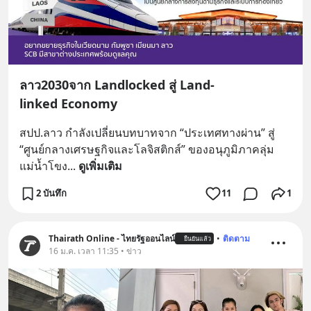
ลาว2030จาก Landlocked สู่ Land-
linked Economy
สปป.ลาว กำลังเปลี่ยนบทบาทจาก “ประเทศทางผ่าน” สู่ 
“ศูนย์กลางเศรษฐกิจและโลจิสติกส์” ของอนุภูมิภาคลุ่ม
แม่น้ำโขง
... 
ดูเพิ่มเติม
2 บันทึก
11
1
Thairath Online - ไทยรัฐออนไลน์
•
ติดตาม
ยืนยันแล้ว
16 ม.ค. เวลา 11:35 • ข่าว