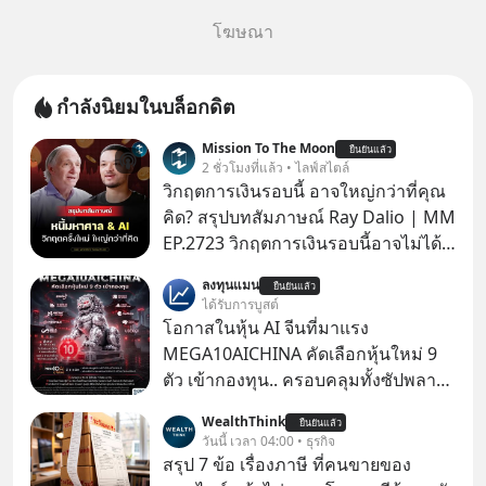
โฆษณา
กำลังนิยมในบล็อกดิต
Mission To The Moon
ยืนยันแล้ว
2 ชั่วโมงที่แล้ว • ไลฟ์สไตล์
วิกฤตการเงินรอบนี้ อาจใหญ่กว่าที่คุณ
คิด? สรุปบทสัมภาษณ์ Ray Dalio | MM
EP.2723 วิกฤตการเงินรอบนี้อาจไม่ได้
เหมือนทุกครั้งที่เราเคยเจอ เมื่อ Ray
ลงทุนแมน
ยืนยันแล้ว
Dalio ชายผู้เคยทำนายวิกฤตเศรษฐกิจ
ได้รับการบูสต์
มาแล้วหลายต่อหลายครั้ง ออกมาส่ง
โอกาสในหุ้น AI จีนที่มาแรง
สัญญาณเตือนระเบิดเวลาลูกใหม่ที่
MEGA10AICHINA คัดเลือกหุ้นใหม่ 9
กำลังก่อตัวขึ้น จาก "ระเบิดหนี้สิน
ตัว เข้ากองทุน.. ครอบคลุมทั้งซัปพลาย
มหาศาล" ผสานเข้ากับ "ฟองสบู่กระแส
เชน AI จีน พิเศษ ช่วง 3 - 19 ส.ค. 69 มี
WealthThink
AI" ที่ผู้คนกำลังแห่ไล่ราคาอย่างบ้าคลั่ง
ยืนยันแล้ว
โปรโมชัน ลด 50% ค่าธรรมเนียมซื้อ |
วันนี้ เวลา 04:00 • ธุรกิจ
บทเรียนจากประวัติศาสตร์ 500 ปี บอก
ยอด 2 ล้านบาทขึ้นไป ฟรีค่าธรรมเนียม
สรุป 7 ข้อ เรื่องภาษี ที่คนขายของ
อะไรเรา? ระเบียบโลกกำลังจะเปลี่ยน
ซื้อ