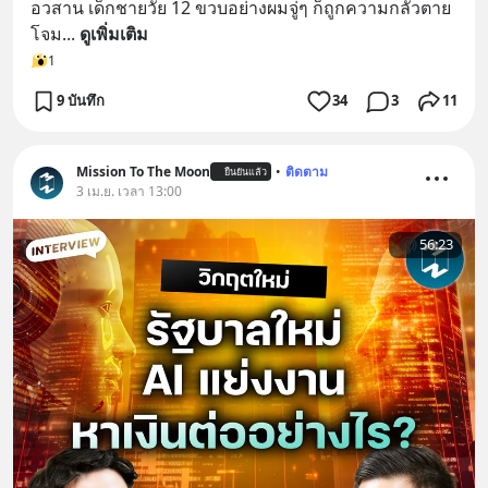
อวสาน เด็กชายวัย 12 ขวบอย่างผมจู่ๆ ก็ถูกความกลัวตาย
โจม
... 
ดูเพิ่มเติม
1
9 บันทึก
34
3
11
Mission To The Moon
•
ติดตาม
ยืนยันแล้ว
3 เม.ย. เวลา 13:00
56:23