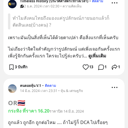
Timeless History (ประวัติศาสตร์ไร้กาลเวลา)
•
ติดตาม
2 ธ.ค. 2024 เวลา 02:30 • ความคิดเห็น
ทำไมสังคมไทยถึงมองแค่รูปลักษณ์ภายนอกแล้วก็
ตัดสินเลย(บ้างคน) ?
เพราะมันเป็นสิ่งที่เห็นได้ด้วยตาเปล่า คือสิ่งแรกที่เห็นครับ
ไม่เถียงว่าจิตใจสำคัญกว่ารูปลักษณ์ แต่เพิ่งเจอกันครั้งแรก 
เพิ่งรู้จักกันครั้งแรก ใครจะไปรู้ล่ะครับว่
... 
ดูเพิ่มเติม
3 บันทึก
13
1
1
คนดอยหุ้น V.1
•
ติดตาม
14 มิ.ย. 2024 เวลา 23:31 • หุ้น & เศรษฐกิจ
OR
🇹🇭
กระทิง ที่ราคา 16.20
ราคาปิด 14 มิ.ย. 2024
ถูกแล้ว ถูกอีก ถูกต่อไหม …. ถ้าไม่รู้ก็ DCA ไปเรื่อยๆ