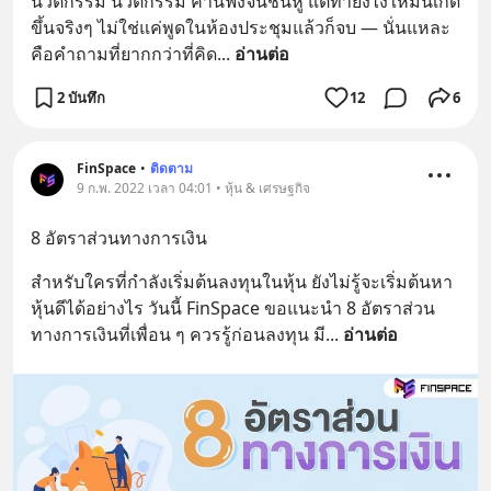
นวัตกรรม นวัตกรรม คำนี้ฟังจนชินหู แต่ทำยังไงให้มันเกิด
ขึ้นจริงๆ ไม่ใช่แค่พูดในห้องประชุมแล้วก็จบ — นั่นแหละ
คือคำถามที่ยากกว่าที่คิด
... 
อ่านต่อ
2 บันทึก
12
6
FinSpace
•
ติดตาม
9 ก.พ. 2022 เวลา 04:01 • หุ้น & เศรษฐกิจ
8 อัตราส่วนทางการเงิน
สำหรับใครที่กำลังเริ่มต้นลงทุนในหุ้น ยังไม่รู้จะเริ่มต้นหา
หุ้นดีได้อย่างไร วันนี้ FinSpace ขอแนะนำ 8 อัตราส่วน
ทางการเงินที่เพื่อน ๆ ควรรู้ก่อนลงทุน มี
... 
อ่านต่อ