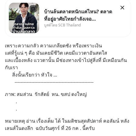
บ้านล้นตลาดหนักแค่ไหน? ตลาด
ที่อยู่อาศัยไทยกำลังเจอ
บูสต์โดย SCB Thailand
Oversupply หนักกว่าที่คิด และ
ปัญหานี้อาจไม่ได้จบแค่เรื่อง
เศรษฐกิจ #SCBEIC #อสังหา
เพราะความกลัว ความเกลียดชัง หรือเพราะเงิน
#บ้านล้นตลาด #เศรษฐกิจไทย
แต่ที่รู้แน่ ๆ คือ มันเคยมีชีวิต เคยมีแววตาอันสดใส
#EICAround #SCBThailand
และเบื้องหลัง แววตานั้น มีช่องทางเข้าไปสู่สิ่งที่ มีเหมือนกัน
สามารถดูคลิปท
กับเรา 
      สิ่งนั้นเรียกว่า หัวใจ ...
        ----------------------------------------------------
ภาพ: สมส่วน  รักสัตย์  หน. ขสป ดงใหญ่
         .
         .
หมายเหตุ อ่าน เรื่องเต็ม ได้ ในมติชนสุดสัปดาห์ คอลัมน์ หลัง
เลนส์ในดงลึก  ฉบับวันศุกร์ ที่ 26 กค . นี้ครับ