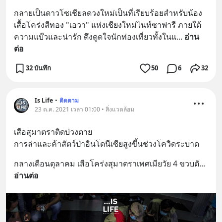
กลายเป็นดาวโซเชียลดวงใหม่เป็นที่เรียบร้อยสำหรับน้อง
เสื้อโคร่งสีทอง "เอวา" แห่งเชียงใหม่ไนท์ซาฟารี ภายใต้
ความแบ๊วและน่ารัก ดึงดูดใจนักท่องเที่ยวทั้งในแ
... 
อ่าน
ต่อ
32 บันทึก
50
6
32
Is Life
•
ติดตาม
23 ต.ค. 2021 เวลา 01:00 • สิ่งแวดล้อม
เสือสุมาตราติดบ่วงตาย
การล่าและค้าสัตว์ป่าอินโดนีเซียสูงขึ้นช่วงโควิดระบาด
กลางเดือนตุลาคม เสือโคร่งสุมาตราเพศเมียวัย 4 ขวบตั
... 
อ่านต่อ