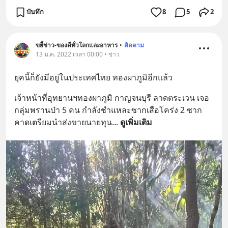
บันทึก
8
5
2
ขยี้ข่าว-ของดีทั่วโลกและอาหาร
•
ติดตาม
13 ม.ค. 2022 เวลา 00:00 • ข่าว
ยุคนี้ก็ยังมีอยู่ในประเทศไทย ทองผาภูมิอีกแล้ว
เจ้าหน้าที่อุทยานฯทองผาภูมิ กาญจนบุรี ลาดตระเวน เจอ
กลุ่มพรานป่า 5 คน กำลังชำแหละซากเสือโคร่ง 2 ซาก 
คาดเตรียมนำส่งขายนายทุน
... 
ดูเพิ่มเติม