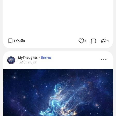
1 บันทึก
5
1
MyThoughts
•
ติดตาม
ได้รับการบูสต์