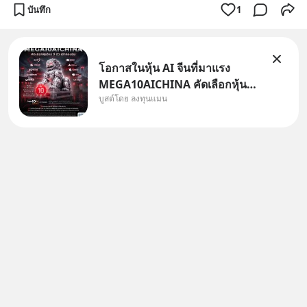
บันทึก
1
โอกาสในหุ้น AI จีนที่มาแรง
MEGA10AICHINA คัดเลือกหุ้น
บูสต์โดย ลงทุนแมน
ใหม่ 9 ตัว เข้ากองทุน.. ครอบคลุม
ทั้งซัปพลายเชน AI จีน พิเศษ ช่วง
3 - 19 ส.ค. 69 มีโปรโมชัน ลด
50% ค่าธรรมเนียมซื้อ | ยอด 2
ล้านบาทขึ้นไป ฟรีค่าธรร