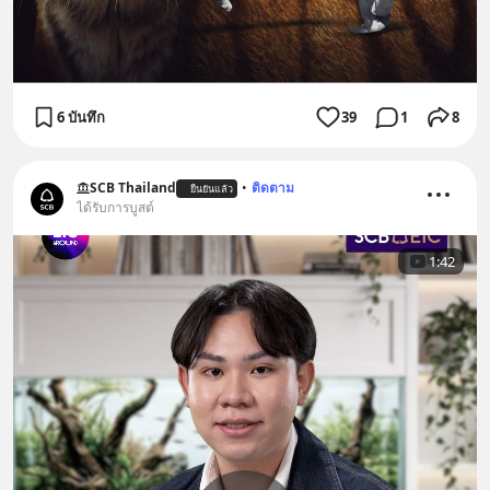
6 บันทึก
39
1
8
SCB Thailand
•
ติดตาม
ยืนยันแล้ว
ได้รับการบูสต์
1:42