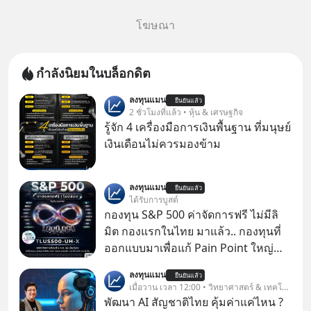
โฆษณา
กำลังนิยมในบล็อกดิต
ลงทุนแมน
ยืนยันแล้ว
2 ชั่วโมงที่แล้ว • หุ้น & เศรษฐกิจ
รู้จัก 4 เครื่องมือการเงินพื้นฐาน ที่มนุษย์
เงินเดือนไม่ควรมองข้าม
ลงทุนแมน
ยืนยันแล้ว
ได้รับการบูสต์
กองทุน S&P 500 ค่าจัดการฟรี ไม่มีลิ
มิต กองแรกในไทย มาแล้ว.. กองทุนที่
ออกแบบมาเพื่อแก้ Pain Point ใหญ่
ของนักลงทุนไทยพร้อมกัน 3 เรื่อง
ลงทุนแมน
ยืนยันแล้ว
เมื่อวาน เวลา 12:00 • วิทยาศาสตร์ & เทคโนโลยี
พัฒนา AI สัญชาติไทย คุ้มค่าแค่ไหน ?