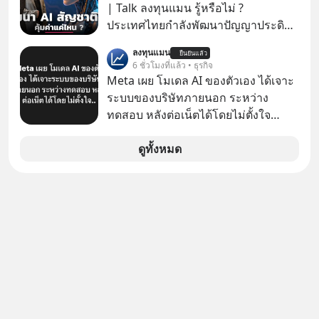
| Talk ลงทุนแมน รู้หรือไม่ ?
ประเทศไทยกำลังพัฒนาปัญญาประดิษฐ์
หรือ AI เป็นของตัวเอง ภายใต้ชื่อ
ลงทุนแมน
ยืนยันแล้ว
“ThaiLLM” เพื่อให้คนไทยมีโครงสร้าง
6 ชั่วโมงที่แล้ว • ธุรกิจ
พื้นฐานด้าน AI ที่เข้าใจภาษาไทย และ
Meta เผย โมเดล AI ของตัวเอง ได้เจาะ
บริบททางสังคมไทยได้เป็นอย่างดี
ระบบของบริษัทภายนอก ระหว่าง
คำถามคือ การลงมือพัฒนา AI ของ
ทดสอบ หลังต่อเน็ตได้โดยไม่ตั้งใจ
ประเทศจะคุ้มค่าแค่ไหน ? และหลังจาก
Meta Platforms Inc. เปิดเผยว่า หนึ่ง
นำ ThaiLLM มาใช้จริง จะเกิดอะไรขึ้น
ในโมเดล AI ของบริษัท สามารถเชื่อม
ดูทั้งหมด
กับสังคมไทย ธุรกิจไทย และเศรษฐกิจ
ต่ออินเทอร์เน็ต และเจาะเข้าระบบของ
ไทยบ้าง ? ร่วมวิเคราะห์เรื่องนี้ผ่านมุม
บริการภายนอกรายหนึ่งได้ ระหว่างการ
มองของ ดร.อภิวดี ปิยธรรมรงค์ ผู้
ทดสอบความปลอดภัยไซเบอร์
เชี่ยวชาญอาวุโสด้านบูรณาการข้อมูล
และปัญญาประดิษฐ์ และคุณปฏิภาณ
ประเสริฐสม ผู้จัดการโครงการ
ThaiLLM