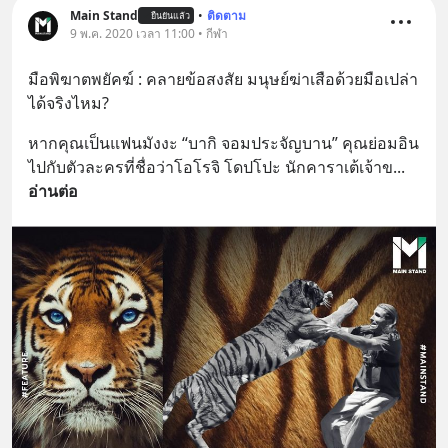
Main Stand
•
ติดตาม
ยืนยันแล้ว
9 พ.ค. 2020 เวลา 11:00 • กีฬา
มือพิฆาตพยัคฆ์ : คลายข้อสงสัย มนุษย์ฆ่าเสือด้วยมือเปล่า
ได้จริงไหม?
หากคุณเป็นแฟนมังงะ “บากิ จอมประจัญบาน” คุณย่อมอิน
ไปกับตัวละครที่ชื่อว่าโอโรจิ โดปโปะ นักคาราเต้เจ้าข
... 
อ่านต่อ