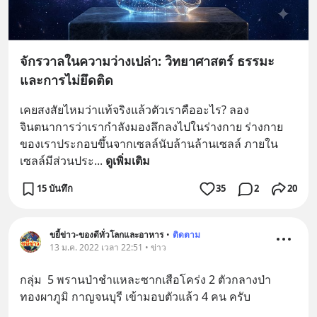
จักรวาลในความว่างเปล่า: วิทยาศาสตร์ ธรรมะ
และการไม่ยึดติด
เคยสงสัยไหมว่าแท้จริงแล้วตัวเราคืออะไร? ลอง
จินตนาการว่าเรากำลังมองลึกลงไปในร่างกาย ร่างกาย
ของเราประกอบขึ้นจากเซลล์นับล้านล้านเซลล์ ภายใน
เซลล์มีส่วนประ
... 
ดูเพิ่มเติม
15 บันทึก
35
2
20
ขยี้ข่าว-ของดีทั่วโลกและอาหาร
•
ติดตาม
13 ม.ค. 2022 เวลา 22:51 • ข่าว
กลุ่ม  5 พรานป่าชำแหละซากเสือโคร่ง 2 ตัวกลางป่า
ทองผาภูมิ กาญจนบุรี เข้ามอบตัวแล้ว 4 คน ครับ