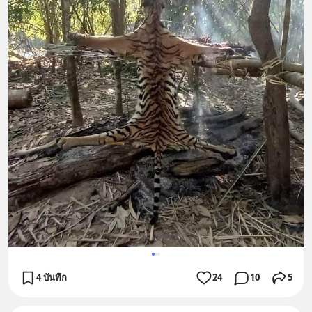
4 บันทึก
24
10
5