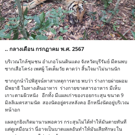
.. กลางเดือน กรกฏาคม พ.ศ. 2567
บริเวณใกล้ชุมชน อำเภอโนนดินแดง จังหวัดบุรีรัมย์ มีคนพบ 
ซากเสือโคร่ง เพศผู้ โตเต็มวัย คาดว่า สิ้นใจมาไม่นานนัก
ซากถูกนำไปพิสูจน์หาสาเหตุการตาย พบว่า ร่างกายผ่ายผอม 
มีพยาธิ ในทางเดินอาหาร  ร่างกายขาดสารอาหาร มีเห็บ
เกาะตามผิวหนัง   อีกทั้ง มีแผลเก่าของรอยกระสุน ขนาด 9 
มิลลิเมตรสามนัด  สองนัดอยู่ตรงหลังคอ อีกหนึ่งนัดอยู่บริเวณ
หน้าอก
แผลถูกยิงเกิดมานานพอควร กระสุนไม่ได้ทำให้มันตายทันที   
แต่ดูเหมือนว่า นี่อาจเป็นบาดแผลอันทำให้มันเสียทักษะใน