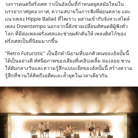
วงการดนตรีฝรั่งเศส ว่าเป็นอัลบั้มที่กำหนดยุคสมัยใหม่ใน
บรรยากาศยุคอวกาศ, ความสบายในการฟังที่ผ่อนคลาย และ
แนวเพลง Hippie Ballad ที่ไพเราะ ผสานเข้ากับจังหวะสไตล์
เพลง Downtempo นอกจากนี้ยังช่วยเปลี่ยนทัศนคติผู้ฟังทั่ว
โลก ที่มีต่อเพลงฝรั่งเศสและช่วยผลักดันให้ เพลงดิสโก้ของ
ฝรั่งเศสเป็นที่นิยมมากขึ้น
"Retro Futuristic" เป็นอีกคำนิยามที่บอกตัวตนของอัลบั้มนี้
ได้เป็นอย่างดี ทัศนียภาพของเสียงที่เคลิบเคลิ้ม ล่องลอย ชวน
ให้ฝันกลางวันและความรู้สึกแบบแจ๊สของอัลบั้มนี้ สร้างความ
รู้สึกที่ชวนให้คิดถึงอดีตและล้ำยุคในเวลาเดียวกัน