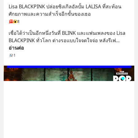
ผลิตภัณฑ์เสริมอาหาร Diip CBD ช่วย
Lisa BLACKPINK ปล่อยซิงเกิลอัลบั้ม LALISA ที่สะท้อน
บรรเทาความเครียด ลดความวิตกกังวล
ศักยภาพและความสำเร็จอีกขั้นของเธอ
เพิ่มการผ่อนคลาย ซึ่งช่วยให้การนอน
8
หลับมีประสิทธิภาพมากยิ่งขึ้น 📍 สนใจ
สั่งซื้อสินค้า Diip CBD 💬 LINE :
เชื่อได้ว่าเป็นอีกหนึ่งวันที่ BLINK และแฟนเพลงของ Lisa 
@diipgeek 🔗 หรือกดลิงก์
BLACKPINK ทั่วโลก ต่างรอแบบใจจดใจจ่อ หลังรีเฟ
... 
https://lin.ee/U91Fzyz
อ่านต่อ
1