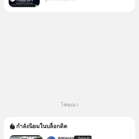
กองทุนที่ออกแบบมาเพื่อแก้ Pain
Point ใหญ่ของนักลงทุนไทย
พร้อมกัน 3 เรื่อง
โฆษณา
กำลังนิยมในบล็อกดิต
ลงทุนแมน
ยืนยันแล้ว