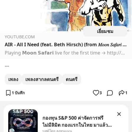
เยี่ยมชม
YOUTUBE.COM
AIR - All I Need (feat. Beth Hirsch) (from 𝑀𝑜𝑜𝑛 𝑆𝑎𝑓𝑎𝑟𝑖 - Official Audio)
Playing 𝗠𝗼𝗼𝗻 𝗦𝗮𝗳𝗮𝗿𝗶 live for the first time → http://airfrenchband.com𝗦tream/download 𝗠𝗼𝗼𝗻 𝗦𝗮𝗳𝗮𝗿𝗶: https://lnk.to/Air-MSAY𝗖heck out our…
---
เพลง
เพลงสากลดนตรี
ดนตรี
1 บันทึก
3
1
กองทุน S&P 500 ค่าจัดการฟรี
ไม่มีลิมิต กองแรกในไทย มาแล้ว..
บูสต์โดย ลงทุนแมน