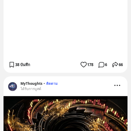
38 บันทึก
178
6
66
MyThoughts
•
ติดตาม
ได้รับการบูสต์