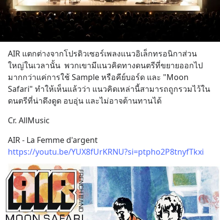
AIR แตกต่างจากโปรดิวเซอร์เพลงแนวอิเล็กทรอนิกาส่วน
ใหญ่ในเวลานั้น  พวกเขามีแนวคิดทางดนตรีที่ขยายออกไป
มากกว่าแค่การใช้ Sample หรือคีย์บอร์ด และ "Moon 
Safari" ทำให้เห็นแล้วว่า แนวคิดเหล่านี้สามารถถูกรวมไว้ใน
ดนตรีที่น่าดึงดูด อบอุ่น และไม่อาจต้านทานได้
Cr. AllMusic
AIR - La Femme d'argent
https://youtu.be/YUX8fUrKRNU?si=ptpho2P8tnyfTkxi