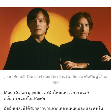
Jean-Benoît Dunckel และ Nicolas Godin สองศิลปินดูโอ้วง
AIR
Moon Safari ผู้บุกเบิกยุคสมัยใหม่แห่งวงการดนตรี
อิเล็กทรอนิกส์ในฝรั่งเศส
อัลบั้มเพลงนี้ได้รับกล่าวขานจากเหล่าแฟนแพลง และคนใน