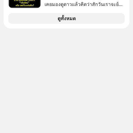
เคยมองดูดาวแล้วคิดว่าสักวันเราจะย้าย
ไปอยู่บนดาวอังคารตามที่ Elon Musk
หรือ Jeff Bezos บอกไว้หรือเปล่า ภาพ
ดูทั้งหมด
ฝันที่มหาเศรษฐีซิลิคอนแวลลีย์วาดไว้ว่า
มนุษย์นับล้านจะไปสร้างอาณานิคม
ใหม่ ล้อมรอบด้วยเทคโนโลยีสุดล้ำ อาจ
จะฟังดูน่าตื่นเต้น แต่ความจริงที่ถูกซ่อน
ไว้ใต้พรมคือ ดาวอังคารเป็นเพียงนรกที่
เต็มไปด้วยรังสีมรณะและฝุ่นพิษ แล้ว
ทำไมบรรดาผู้นำเทคโนโลยีถึงยัง
พยายามหลอกขายฝันลมๆ แล้งๆ นี้ให้
กับคนทั้งโลก พวกเขากำลังซ่อนความ
ลับอะไรไว้เบื้องหลังโปรเจกต์อวกาศที่
ผลาญทรัพยากรมหาศาล วันนี้เราจะมา
กะเทาะเปลือกความลวงโลกนี้กัน ใครที่
คิดว่าอนาคตของมนุษยชาติอยู่บนดาว
ดวงอื่น เลือกฟังกันได้เลยนะครับ อย่า
ลืมกด Follow ติดตาม PodCast ช่อง
Geek Forever’s Podcast ของผมกัน