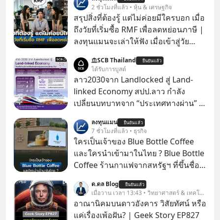
2 ชั่วโมงที่แล้ว • หุ้น & เศรษฐกิจ
สรุปสิ่งที่ต้องรู้ แต่ไม่ค่อยมีใครบอก เมื่อ
ถึงวัยที่เริ่มซื้อ RMF เพื่อลดหย่อนภาษี |
ลงทุนแมนจะเล่าให้ฟัง เมื่อเข้าสู่วัย
ทำงานและเริ่มมีรายได้ถึงเกณฑ์เสีย
SCB Thailand
ยืนยันแล้ว
ภาษี หลายคนมักได้รับคำแนะนำให้
ได้รับการบูสต์
ลงทุนใน RMF เพราะนอกจากจะช่วยลด
ลาว2030จาก Landlocked สู่ Land-
หย่อนภาษีได้แล้ว ยังเป็นโอกาสในการ
linked Economy สปป.ลาว กำลัง
สร้างความมั่งคั่งระยะยาว แต่น้อยคน
เปลี่ยนบทบาทจาก “ประเทศทางผ่าน” สู่
นักที่จะลงลึกว่า ถ้าลงทุนใน RMF ควรรู้
“ศูนย์กลางเศรษฐกิจและโลจิสติกส์”
ลงทุนแมน
อะไรบ้าง ควรดู ตรงไหน ทำอย่างไร ถึง
ยืนยันแล้ว
ของอนุภูมิภาคลุ่มแม่น้ำโขง
7 ชั่วโมงที่แล้ว • ธุรกิจ
จะดีกับเรา แล้วเราควรรู้ข้อมูลอะไร
ใครเป็นเจ้าของ Blue Bottle Coffee
เกี่ยวกับ RMF บ้าง เพื่อให้นำไปใช้ต่อได้
และใครนำเข้ามาในไทย ? Blue Bottle
จริง ๆ ลงทุนแมนจะเล่าให้ฟัง
Coffee ร้านกาแฟจากสหรัฐฯ ที่ขึ้นชื่อ
เรื่องความพิถีพิถัน กำลังจะเปิดสาขา
ด.ดล Blog
ยืนยันแล้ว
แรกในประเทศไทย ที่ Central Park
เมื่อวาน เวลา 13:43 • วิทยาศาสตร์ & เทคโนโลยี
อาณานิคมบนดาวอังคาร วิสัยทัศน์ หรือ
แค่เรื่องเพ้อฝัน? | Geek Story EP827