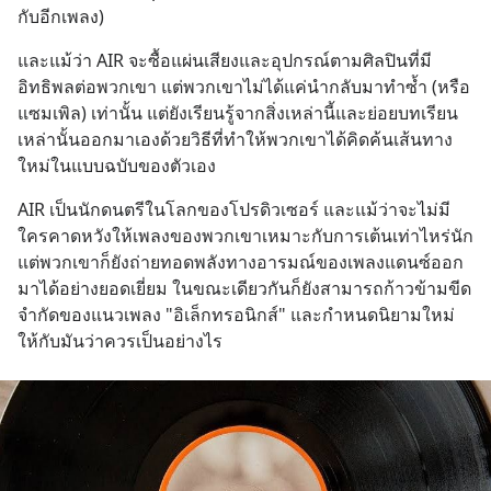
กับอีกเพลง)
และแม้ว่า AIR จะซื้อแผ่นเสียงและอุปกรณ์ตามศิลปินที่มี
อิทธิพลต่อพวกเขา แต่พวกเขาไม่ได้แค่นำกลับมาทำซ้ำ (หรือ
แซมเพิล) เท่านั้น แต่ยังเรียนรู้จากสิ่งเหล่านี้และย่อยบทเรียน
เหล่านั้นออกมาเองด้วยวิธีที่ทำให้พวกเขาได้คิดค้นเส้นทาง
ใหม่ในแบบฉบับของตัวเอง
AIR เป็นนักดนตรีในโลกของโปรดิวเซอร์ และแม้ว่าจะไม่มี
ใครคาดหวังให้เพลงของพวกเขาเหมาะกับการเต้นเท่าไหร่นัก 
แต่พวกเขาก็ยังถ่ายทอดพลังทางอารมณ์ของเพลงแดนซ์ออก
มาได้อย่างยอดเยี่ยม ในขณะเดียวกันก็ยังสามารถก้าวข้ามขีด
จำกัดของแนวเพลง "อิเล็กทรอนิกส์" และกำหนดนิยามใหม่
ให้กับมันว่าควรเป็นอย่างไร