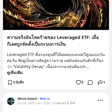
ความจริงอันโหดร้ายของ Leveraged ETF: เมื่อ
กิเลสถูกจัดตั้งเป็นระบบการเงิน
Leveraged ETF คือกองทุนที่ให้ผลตอบแทนทวีคูณแบบวัน
ต่อวัน ฟังดูเป็นทางลัดสู่ความรวย แต่มันซ่อนกับดักที่เรียก
ว่า "Volatility Decay" เนื่องจากกองทุนต้องปร
... 
ดูเพิ่มเติม
3 บันทึก
5
1
Movie Island
•
ติดตาม
25 ก.พ. 2021 เวลา 12:32 • ภาพยนตร์ & ซีรีส์