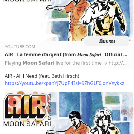
เยี่ยมชม
YOUTUBE.COM
AIR - La femme d’argent (from 𝑀𝑜𝑜𝑛 𝑆𝑎𝑓𝑎𝑟𝑖 - Official Audio)
Playing 𝗠𝗼𝗼𝗻 𝗦𝗮𝗳𝗮𝗿𝗶 live for the first time → http://airfrenchband.comStream/download 𝗠𝗼𝗼𝗻 𝗦𝗮𝗳𝗮𝗿𝗶: https://lnk.to/Air-MSAYCheck out our p…
AIR - All I Need (feat. Beth Hirsch)
https://youtu.be/xpahYJ7UpP4?si=9ZhGUI0jonVXykkz