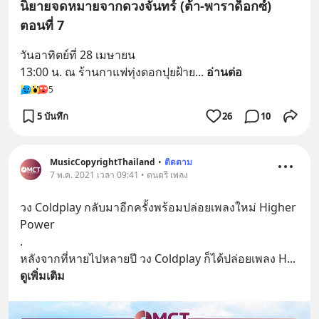
นิยายจดหมายจากดวงจันทร์ (ต้า-พาราด็อกซ์)
ตอนที่ 7
วันอาทิตย์ที่ 28 เมษายน
13:00 น. ณ ร้านกาแฟทุ่งดอกปุยฝ้าย
... 
อ่านต่อ
5
5 บันทึก
26
10
MusicCopyrightThailand
•
ติดตาม
7 พ.ค. 2021 เวลา 09:41 • ดนตรี เพลง
วง Coldplay กลับมาอีกครั้งพร้อมปล่อยเพลงใหม่ Higher 
Power 
.
หลังจากที่หายไปหลายปี วง Coldplay ก็ได้ปล่อยเพลง H
... 
ดูเพิ่มเติม