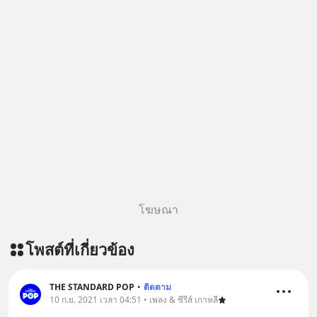
ด้วยนะครับ 🎧 ฟังผ่าน Spotify :
https://tinyurl.com/3yma5h3e 🎧
ฟังผ่าน Apple Podcast :
https://apple.co/2lEqPPg 🎧 ฟังผ่าน
Podbean :
https://tinyurl.com/4kurcs6x 🎧 ฟัง
ผ่าน Youtube :
https://youtu.be/W2U60tbaMqM
The original article appeared here
https://www.tharadhol.com/geek-
story-ep827-is-a-colony-on-mars-
real/ ติดตามสาระดี ๆ อัพเดททุกวันผ่าน
โฆษณา
Line OA ด.ดล Blog คลิกเลย -->
https://lin.ee/aMEkyNA
โพสต์ที่เกี่ยวข้อง
========================= 📣
สนับสนุนโดย 📣
=========================
THE STANDARD POP
•
ติดตาม
10 ก.ย. 2021 เวลา 04:51 • เพลง & ซีรีส์ เกาหลี
เครียด หลับยาก ผมอยากแนะนำ