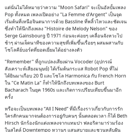
พร้อมกัน 3 เรื่อง
แต่นั่นไม่ได้หมายว่าความ "Moon Safari" จะเป็นอัลบั้มเพลง 
Pop ทั้งหมด เพลงเปิดอย่าง "La Femme d'Argent" เป็นจุด
เริ่มต้นที่เหนือจินตนาการด้วย Bassline ที่พลิ้วไหวและชัดเจน 
ซึ่งทำให้นึกถึงเพลง "Histoire de Melody Nelson" ของ 
Serge Gainsbourg ปี 1971 ก่อนจะค่อยๆ เคลื่อนจังหวะไป
ช้าๆ ผ่านเจ็ดนาทีของความสุขที่เพิ่มขึ้นเรื่อยๆ ผสมผสานกับ
โซโลคีย์บอร์ดที่ยอดเยี่ยมได้อย่างลงตัว
"Remember" ที่ถูกแปลงเสียงผ่าน Vocoder (อุปกรณ์
สังเคราะห์เสียงมนุษย์) ได้เริ่มต้นกระแส Robot Pop ที่ไม่
ได้ยินมาเกือบ 20 ปี และโซโล Harmonica กับ French Horn 
ใน "Ce Matin La" ก็ทำให้นึกถึงบทเพลงของ Burt 
Bacharach ในยุค 1960s และเกิดการเปรียบเทียบขึ้นมาอีก
ครั้ง
หรือจะเป็นบทเพลง “All I Need” ที่มีเรื่องราวเกี่ยวกับการรัก
ใครสักคนมากจนต้องการอยู่กับคนๆ นั้นตลอดเวลา ก็ได้ Beth 
Hirsch นักร้องนักแต่งเพลงจากแทมปา ฟลอริดามาร่วมร้อง
ในสไตล์ Downtempo หวานๆ แสนสบายและชวนหลับฝัน