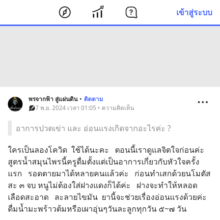
เข้าสู่ระบบ
พรจากฟ้า สู่แผ่นดิน
•
ติดตาม
7 พ.ย. 2024 เวลา 01:05 • ความคิดเห็น
อาการปวดเข่า และ อ่อนแรงเกิดจากอะไรค่ะ ?
ใครเป็นลองโควิด  ใช้ได้นะคะ   ตอนนี้เราดูแลจิตใจก่อนค่ะ   
สูตรน้ำสมุนไพรนี้ครูดื่มตั้งแต่เป็นอาการเกี่ยวกับหัวใจครั้ง
แรก   รอดตายมาได้หลายคนแล้วค่ะ   ก่อนทำเสกด้วยนโมตัส
สะ ๓ จบ หนูไม่ต้องใส่ฝางแดงก็ได้ค่ะ   ฝางจะทำให้หลอด
เลือดสะอาด   ละลายไขมัน  ยานี้จะช่วยเรื่องอ่อนแรงด้วยค่ะ   
ดื่มน้ำมะพร้าวต้มหรือเผาอุ่นๆวันละลูกทุกวัน ๕~๗ วัน