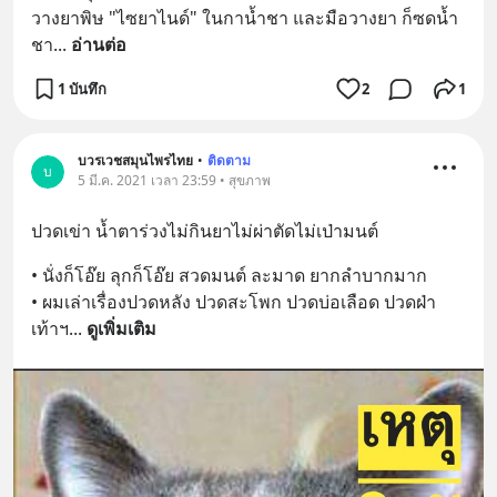
วางยาพิษ "ไซยาไนด์" ในกาน้ำชา และมือวางยา ก็ซดน้ำ
ชา
... 
อ่านต่อ
1 บันทึก
2
1
บวรเวชสมุนไพรไทย
•
ติดตาม
บ
5 มี.ค. 2021 เวลา 23:59 • สุขภาพ
ปวดเข่า น้ำตาร่วงไม่กินยาไม่ผ่าตัดไม่เป่ามนต์
• นั่งก็โอ๊ย ลุกก็โอ๊ย สวดมนต์ ละมาด ยากลำบากมาก
• ผมเล่าเรื่องปวดหลัง ปวดสะโพก ปวดบ่อเลือด ปวดฝ่า
เท้าฯ
... 
ดูเพิ่มเติม