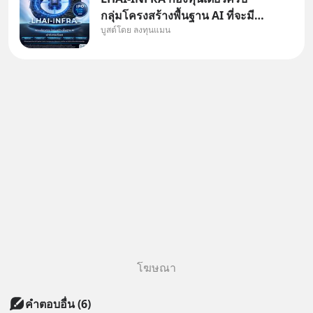
กลุ่มโครงสร้างพื้นฐาน AI ที่จะมี
บูสต์โดย ลงทุนแมน
งบลงทุนครั้งใหญ่ในประวัติศาสตร์
ที่เรียกว่า AI Supercycle หุ้นกลุ่ม
นี้ปรับตัวลงมากใน 1 เดือนที่ผ่าน
มา แต่ความจริงคือทั่วโลกยังเดิน
หน้าลงทุน AI
โฆษณา
คำตอบอื่น
(
6
)