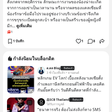
สังเกตจากพฤติกรรม ลักษณะการงานของน้องน่าจะเกิด
จากการงอเข่าเป็นเวลานาน หรือจากผลของแคลเซียมที่
น้องรักษาข้อมือไปรวมอยู่ช่องว่างบริเวณข้อเข่าจึงเกิด
การขรุขระเบียดลูกสะบ้า หรืออาจเป็นสรีระของผู้หญิงที่
มีก
... 
ดูเพิ่มเติม
1
1 บันทึก
1
8
กำลังนิยมในบล็อกดิต
ด.ดล Blog
ยืนยันแล้ว
3 ชั่วโมงที่แล้ว • ยานยนต์
พลิกเกม EV โลก! เบื้องหลังมาเลเซียตั้ง
กำแพงภาษีสกัดรถยนต์ไฟฟ้าจีน เคยคิด
กันมั๊ยครับว่า วันดีคืนดีตลาดที่กำลัง
เติบโตพุ่งทะยาน จะถูกมือมืดเตะตัดขา
SCB Thailand
ยืนยันแล้ว
จนหน้าทิ่มแบบไม่ทันตั้งตัว…
ได้รับการบูสต์
“ธนาคารจริง ต้องไม่ส่งลิงก์ทาง SMS