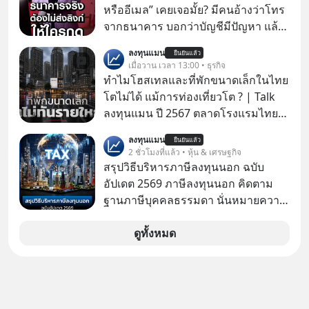
หรืออีเมล” เคยเจอมั้ย? มีคนอ้างว่าโทร
จากธนาคาร บอกว่าบัญชีมีปัญหา แล้ว
ให้กดลิงก์โน่นนี่ หรือสแกนคิวอาร์โค้ด
ลงทุนแมน
ยืนยันแล้ว
ทันที มาฟัง “ป้าเก๋าเล่ากลโกง” เพื่อรู้ทัน
เมื่อวาน เวลา 13:00 • ธุรกิจ
มุกหลอกลวงในคราบความน่าเชื่อถือ
ทำไมโฮสเทลและที่พักขนาดเล็กในไทย
กันค่ะ #แก้เกมกลโกง #ป้าเก๋าเล่ากล
โตไม่ได้ แม้การท่องเที่ยวโต ? | Talk
โกง #LivesSustainably #อยู่อย่าง
ลงทุนแมน ปี 2567 ตลาดโรงแรมไทย
ยั่งยืน #CyberSecurity #ป้าเก๋า
มูลค่ารวมเฉียด 4 แสนล้านบาท แต่รู้
ลงทุนแมน
#FraudEducation #FinancialLiteracy
ยืนยันแล้ว
หรือไม่ว่า รายได้กว่า 85% กระจุกอยู่กับ
2 ชั่วโมงที่แล้ว • หุ้น & เศรษฐกิจ
#DigitalBankWithHumanTouch
ผู้ประกอบการรายใหญ่ และมีอัตราการ
สรุปวิธีบริหารภาษีลงทุนนอก ฉบับ
เติบโตได้ถึง 16% ขณะที่ผู้ประกอบการ
อัปเดต 2569 ภาษีลงทุนนอก คิดตาม
โฮสเทลและที่พักขนาดเล็ก ซึ่งมีสัดส่วน
ฐานภาษีบุคคลธรรมดา นั่นหมายความ
ถึง 91% ของธุรกิจที่พักทั้งหมด กลับโต
ว่าถ้าเรามีกำไร 100,000 บาท
เพียง 1.3% เท่านั้น เกิดอะไรขึ้นกับที่พัก
ดูทั้งหมด
รายเล็ก ? อะไรคือข้อจำกัดที่ทำให้โต
ไม่สุด และต้องปลดล็อกกฎเกณฑ์ไหน
เพื่อให้รายเล็กเติบโตได้มากกว่าที่เป็น
อยู่ ? Talk ลงทุนแมนชวนมาวิเคราะห์