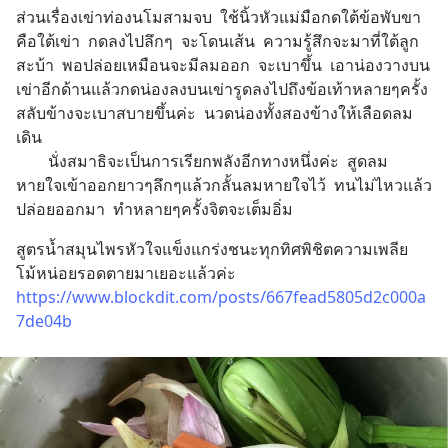
ส่วนเรื่องเข่าท่องนโมสามจบ  ใช้นิ้วหัวแม่มือกดใต้ข้อพับขา
คือใต้เข่า  กดลงไปลึกๆ  จะโดนเส้น  ความรู้สึกจะมาที่ใต้ลูก
สะบ้า  พอปล่อยเหมือนจะมีลมออก  จะเบาขึ้น  เอาน่องวางบน
เข่าอีกด้านแล้วกดน่องลงบนเข่ารูดลงไปถึงข้อเท้าหลายๆครั้ง  
สลับข้างจะเบาสบายขึ้นค่ะ  นวดน่องทั้งสองข้างให้เลือดลม
เดิน
        นั่งสมาธิจะเป็นการเรียกพลังอีกทางหนึ่งค่ะ  สูดลม
หายใจเข้าออกยาวๆลึกๆแล้วกลั้นลมหายใจไว้  ทนไม่ไหวแล้ว
ปล่อยออกมา  ทำหลายๆครั้งจิตจะเต็มอิ่ม
สูตรน้ำสมุนไพรหัวใจแข็งแกร่งชนะทุกทิศพิชิตความเพลีย  
โม้หน่อยรอดตายมาเยอะแล้วค่ะ  
https://www.blockdit.com/posts/667fead5805d2c000a
7de04b