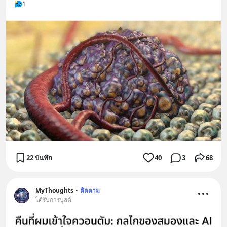
1
22 บันทึก
40
3
68
MyThoughts
•
ติดตาม
ได้รับการบูสต์