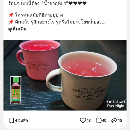
ร้อนๆแบบนี้ต้อง  "น้ำยาอุทัยฯ"❤️❤️❤️❤️
📌 ใครทันสมัยที่ฮิตๆอยู่บ้าง 
📌 ดื่มแล้ว รู้สึกอย่างไร รู้หรือไม่ประโยชน์เยอะ
... 
ดูเพิ่มเติม
4 บันทึก
43
40
15