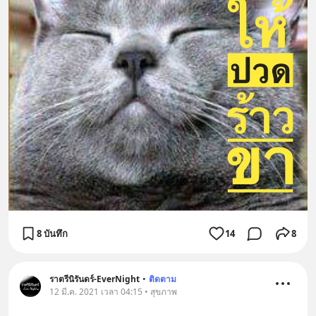
8 บันทึก
14
8
ราตรีนิรันดร์-EverNight
•
ติดตาม
12 มี.ค. 2021 เวลา 04:15 • สุขภาพ