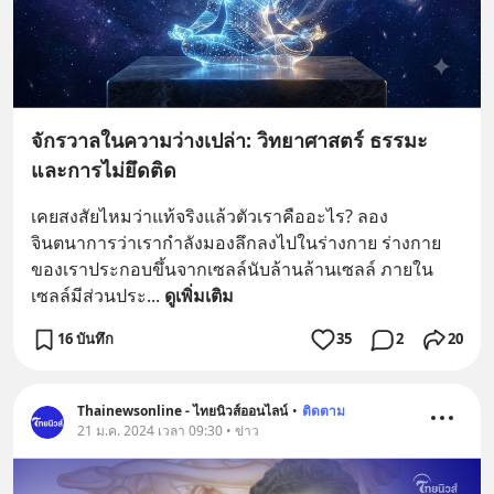
จักรวาลในความว่างเปล่า: วิทยาศาสตร์ ธรรมะ
และการไม่ยึดติด
เคยสงสัยไหมว่าแท้จริงแล้วตัวเราคืออะไร? ลอง
จินตนาการว่าเรากำลังมองลึกลงไปในร่างกาย ร่างกาย
ของเราประกอบขึ้นจากเซลล์นับล้านล้านเซลล์ ภายใน
เซลล์มีส่วนประ
... 
ดูเพิ่มเติม
16 บันทึก
35
2
20
Thainewsonline - ไทยนิวส์ออนไลน์
•
ติดตาม
21 ม.ค. 2024 เวลา 09:30 • ข่าว