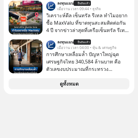
ลงทุนแมน
ยืนยันแล้ว
ทันที มาฟัง “ป้าเก๋าเล่ากลโกง” เพื่อรู้ทัน
เมื่อวาน เวลา 09:44 • ธุรกิจ
มุกหลอกลวงในคราบความน่าเชื่อถือ
วิเคราะห์ดีล เซ็นทรัล รีเทล ทำไมอยาก
กันค่ะ #แก้เกมกลโกง #ป้าเก๋าเล่ากล
ซื้อ MaxValu ที่ขาดทุนสะสมติดต่อกัน
โกง #LivesSustainably #อยู่อย่าง
4 ปี จากข่าวล่าสุดที่เครือเซ็นทรัล รีเทล
ยั่งยืน #CyberSecurity #ป้าเก๋า
หรือ CRC เจ้าของ Tops ประกาศซื้อซู
ลงทุนแมน
#FraudEducation #FinancialLiteracy
ยืนยันแล้ว
เปอร์มาร์เก็ต MaxValu ในประเทศไทย
เมื่อวาน เวลา 04:00 • หุ้น & เศรษฐกิจ
#DigitalBankWithHumanTouch
ที่มีอยู่ทั้งหมด 30 สาขา และจะเปลี่ยน
การศึกษาเหลื่อมล้ำ ปัญหาใหญ่ฉุด
MaxValu เป็นแบรนด์ Tops ทั้งหมด
เศรษฐกิจไทย 340,584 ล้านบาท คือ
ตัวเลขงบประมาณที่กระทรวง
ศึกษาธิการ ได้รับจัดสรรในงบประมาณ
รายจ่ายประจำปี 2568 ซึ่งมากที่สุดเป็น
ดูทั้งหมด
อันดับ 2 รองจากกระทรวงการคลัง