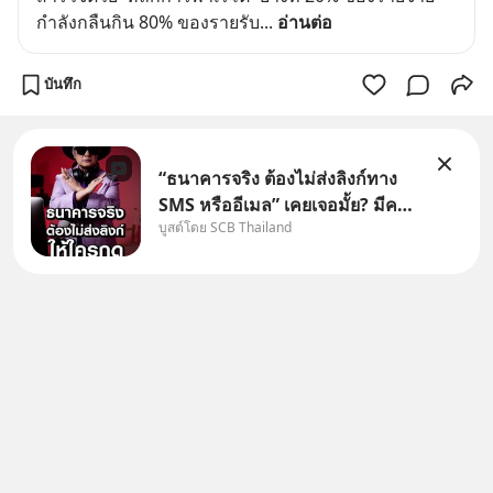
กำลังกลืนกิน 80% ของรายรับ
... 
อ่านต่อ
บันทึก
“ธนาคารจริง ต้องไม่ส่งลิงก์ทาง
SMS หรืออีเมล” เคยเจอมั้ย? มีคน
บูสต์โดย SCB Thailand
อ้างว่าโทรจากธนาคาร บอกว่า
บัญชีมีปัญหา แล้วให้กดลิงก์โน่นนี่
หรือสแกนคิวอาร์โค้ดทันที มาฟัง
“ป้าเก๋าเล่ากลโกง” เพื่อรู้ทันมุก
หลอกลวงในคราบ