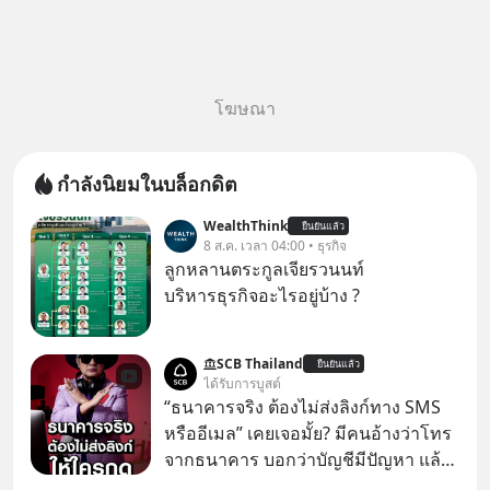
โฆษณา
กำลังนิยมในบล็อกดิต
WealthThink
ยืนยันแล้ว
8 ส.ค. เวลา 04:00 • ธุรกิจ
ลูกหลานตระกูลเจียรวนนท์
บริหารธุรกิจอะไรอยู่บ้าง ?
SCB Thailand
ยืนยันแล้ว
ได้รับการบูสต์
“ธนาคารจริง ต้องไม่ส่งลิงก์ทาง SMS
หรืออีเมล” เคยเจอมั้ย? มีคนอ้างว่าโทร
จากธนาคาร บอกว่าบัญชีมีปัญหา แล้ว
ให้กดลิงก์โน่นนี่ หรือสแกนคิวอาร์โค้ด