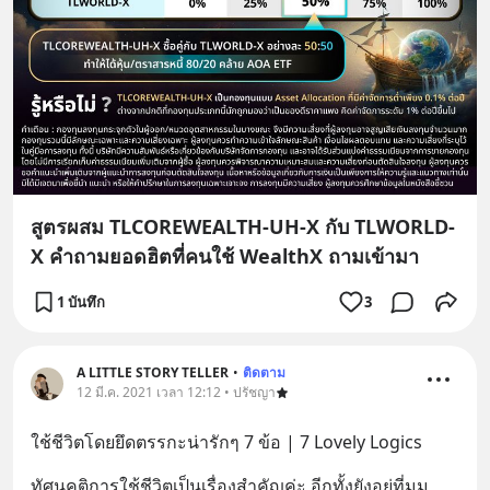
สูตรผสม TLCOREWEALTH-UH-X กับ TLWORLD-
X คำถามยอดฮิตที่คนใช้ WealthX ถามเข้ามา
1 บันทึก
3
A LITTLE STORY TELLER
•
ติดตาม
12 มี.ค. 2021 เวลา 12:12 • ปรัชญา
ใช้ชีวิตโดยยึดตรรกะน่ารักๆ 7 ข้อ | 7 Lovely Logics
ทัศนคติการใช้ชีวิตเป็นเรื่องสำคัญค่ะ อีกทั้งยังอยู่ที่มุม