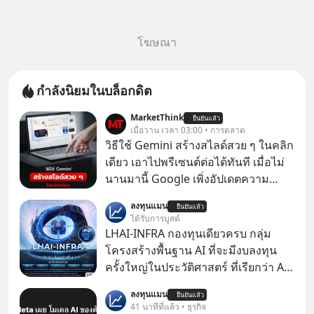
โฆษณา
กำลังนิยมในบล็อกดิต
MarketThink
ยืนยันแล้ว
เมื่อวาน เวลา 03:00 • การตลาด
วิธีใช้ Gemini สร้างสไลด์สวย ๆ ในคลิก
เดียว เอาไปพรีเซนต์ต่อได้ทันที เมื่อไม่
นานมานี้ Google เพิ่งอัปเดตความ
สามารถใหม่ให้กับ Google Slides ให้
ลงทุนแมน
ยืนยันแล้ว
สามารถใช้ Gemini ช่วยสร้างสไลด์นำ
ได้รับการบูสต์
เสนอแบบสวย ๆ ได้ในคลิกเดียว ไม่ต้อง
LHAI-INFRA กองทุนเดียวครบ กลุ่ม
เสียเวลาทำเองอีกต่อไป
โครงสร้างพื้นฐาน AI ที่จะมีงบลงทุน
ครั้งใหญ่ในประวัติศาสตร์ ที่เรียกว่า AI
Supercycle หุ้นกลุ่มนี้ปรับตัวลงมากใน
ลงทุนแมน
ยืนยันแล้ว
1 เดือนที่ผ่านมา แต่ความจริงคือทั่วโลก
41 นาทีที่แล้ว • ธุรกิจ