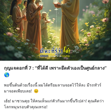
กุญแจดอกที่ 7 : “ที่ได้ดี เพราะยึดตัวเองเป็นศูนย์กลาง”
🌎
พอขึ้นต้นด้วยเรื่องนี้ ผมได้ตรียมลานจอดไว้ให้ละ มีรถทัวร์ 
มาจอดเพียบเลย!  😣
เฮ้ย! มาชวนคุย ให้คนเห็นแก่ตัวกันมากขึ้นรึเปล่า! คุณคิดว่า
โลกหมุนรอบตัวคุณเหรอ!