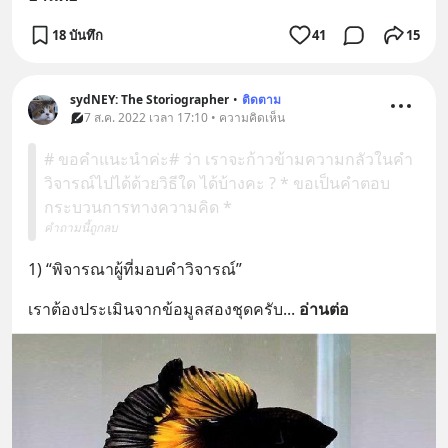
18 บันทึก
41
15
sydNEY: The Storiographer
•
ติดตาม
7 ส.ค. 2022 เวลา 17:10 • ความคิดเห็น
# ขอคำแนะนำค่ะ# ว่า เราจะก้าวข้ามความกลัวในคำ
วิจารณ์ไปได้ด้วยวิธีใด ได้บ้างคะ ? * ขอเป็นคำตอบ
กระบวนการทางความคิด *
คำถามนี้ถูกลบ
1) “พิจารณาผู้ที่มอบคำวิจารณ์”
เราต้องประเมินจากข้อมูลสองชุดครับ
... 
อ่านต่อ