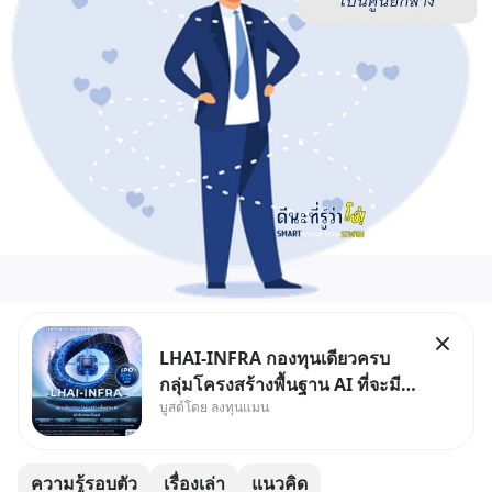
LHAI-INFRA กองทุนเดียวครบ
กลุ่มโครงสร้างพื้นฐาน AI ที่จะมี
บูสต์โดย ลงทุนแมน
งบลงทุนครั้งใหญ่ในประวัติศาสตร์
ที่เรียกว่า AI Supercycle หุ้นกลุ่ม
นี้ปรับตัวลงมากใน 1 เดือนที่ผ่าน
ความรู้รอบตัว
เรื่องเล่า
แนวคิด
มา แต่ความจริงคือทั่วโลกยังเดิน