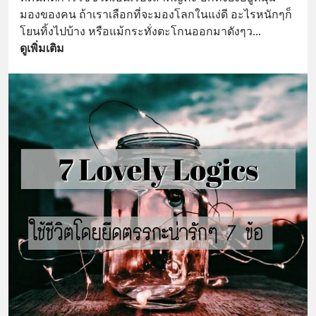
มองของคน ถ้าเราเลือกที่จะมองโลกในแง่ดี อะไรหนักๆก็
โยนทิ้งไปบ้าง หรือแม้กระทั่งตะโกนออกมาดังๆว
... 
ดูเพิ่มเติม