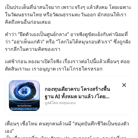
เป็นประเด็นที่น่าสนใจมาก เพราะจริงๆ แล้วสังคม โดยเฉพาะ
ในวัฒนธรรมไทย หรือวัฒนธรรมตะวันออก มักสอนให้เรา 
คิดถึงคนอื่นก่อนเสมอ
คำว่า “ยึดตัวเองเป็นศูนย์กลาง” อาจฟังดูขัดแย้งกับค่านิยมที่
ว่า “อย่าเห็นแก่ตัว” หรือ “โลกไม่ได้หมุนรอบตัวเรา” ซึ่งถูกฝัง
รากลึกในความคิดของเรา
แต่ช้าก่อน ลองมาเปิดใจฟัง เรื่องราวต่อไปนี้แล้วเพื่อนๆ ค่อย
ตัดสินเรานะ เราอนุญาต เราไม่โกรธใครหรอก
กองทุนเดียวครบ โครงสร้างพื้น
ฐาน AI ทั้งหมด มาแล้ว /โดย
บูสต์โดย ลงทุนแมน
ลงทุนแมน AI Supercycle คือ
ช่วงเวลาที่เทคโนโลยีปัญญา
ประดิษฐ์ จะกลายเป็นตัวขับเคลื่อน
เพื่อนๆ เชื่อไหม คนทุกคนล้วนมี “สมุดบันทึกชีวิตเป็นของตัว
หลัก ของการเติบโตทางเศรษฐกิจ
เอง” 
และวิถีชีวิตของผู้คนอย่างยาวนา