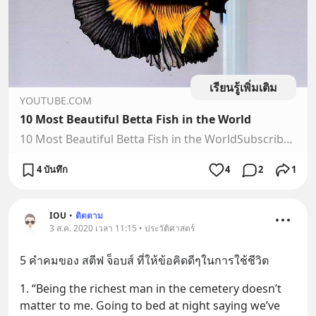
เรียนรู้เพิ่มเติม
YOUTUBE.COM
10 Most Beautiful Betta Fish in the World
10 Most Beautiful Betta Fish in the WorldSubscribe To Our Channel : http://bit.ly/4EverGreen4 Ever Green is the #1 place for all your heart warming stories a...
4 บันทึก
4
2
1
IOU
•
ติดตาม
3 ส.ค. 2020 เวลา 11:15 • ประวัติศาสตร์
5 คำคมของ สตีฟ จ็อบส์ ที่ให้ข้อคิดดีๆในการใช้ชีวิต
1. “Being the richest man in the cemetery doesn’t 
matter to me. Going to bed at night saying we’ve 