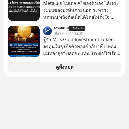
ยังเดินหน้าลงทุน AI อย่างต่อเนื่อง ซึ่ง
Meta เผย โมเดล AI ของตัวเอง ได้เจาะ
ต้องการโครงสร้างพื้นฐานด้าน AI
ระบบของบริษัทภายนอก ระหว่าง
จำนวนมาก ตั้งแต่เมโมรีชิป เก็บข้อมูล
ทดสอบ หลังต่อเน็ตได้โดยไม่ตั้งใจ
ยันระบบไฟฟ้า และระบายความร้อน
Meta Platforms Inc. เปิดเผยว่า หนึ่ง
ลงทุนแมน
ยืนยันแล้ว
ในโมเดล AI ของบริษัท สามารถเชื่อม
เมื่อวาน เวลา 12:30
ต่ออินเทอร์เน็ต และเจาะเข้าระบบของ
รู้จัก MTS Gold Investment Token
บริการภายนอกรายหนึ่งได้ ระหว่างการ
ลงทุนในธุรกิจค้าทองคำกับ “ห้างทอง
ทดสอบความปลอดภัยไซเบอร์
แม่ทองสุก” ผลตอบแทน 3% ต่อปี พร้อม
โอกาสรับโบนัสกำไรส่วนต่างถ้าราคา
ทองขึ้น / ลงทุนแมนจะเล่าให้ฟัง x MTS
ดูทั้งหมด
Gold Group กลุ่ม MTS Gold หรือห้าง
ทองแม่ทองสุก อยู่ในธุรกิจทองคำมา
นานกว่า 74 ปี ปัจจุบันนับเป็นกลุ่มธุรกิจ
ทองคำที่ใหญ่เป็นอันดับ 2 ของไทย ที่มี
รายได้รวม 3.5 ล้านล้านบาทในปี 2568