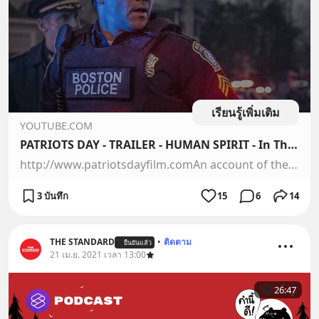
เรียนรู้เพิ่มเติม
YOUTUBE.COM
PATRIOTS DAY - TRAILER - HUMAN SPIRIT - In Theaters Wednesday
http://www.patriotsdayfilm.comAn account of the Boston Marathon bombing, PATRIOTS DAY is the powerful story of a community’s courage in the face of adversity...
3 บันทึก
15
6
14
THE STANDARD
•
ติดตาม
ยืนยันแล้ว
21 เม.ย. 2021 เวลา 13:00
26:47