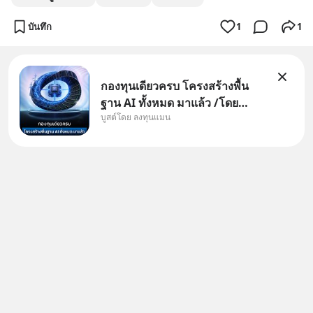
หน้าลงทุน AI
บันทึก
1
1
กองทุนเดียวครบ โครงสร้างพื้น
ฐาน AI ทั้งหมด มาแล้ว /โดย
บูสต์โดย ลงทุนแมน
ลงทุนแมน AI Supercycle คือช่วง
เวลาที่เทคโนโลยีปัญญาประดิษฐ์
จะกลายเป็นตัวขับเคลื่อนหลัก ของ
การเติบโตทางเศรษฐกิจ และวิถี
ชีวิตของผู้คนอย่างยาวนานต่