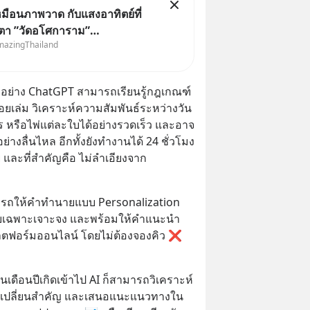
มือนภาพวาด กับแสงอาทิตย์ที่
บตา ”วัดอโศการาม”
mazingThailand
ปราการ
ย่าง ChatGPT สามารถเรียนรู้กฎเกณฑ์
เล่ม วิเคราะห์ความสัมพันธ์ระหว่างวัน
ร หรือไพ่แต่ละใบได้อย่างรวดเร็ว และอาจ
่างลื่นไหล อีกทั้งยังทำงานได้ 24 ชั่วโมง 
ย และที่สำคัญคือ ไม่ลำเอียงจาก
มารถให้คำทำนายแบบ Personalization 
บบเฉพาะเจาะจง และพร้อมให้คำแนะนำ
ฟอร์มออนไลน์ โดยไม่ต้องจองคิว ❌ 
นเดือนปีเกิดเข้าไป AI ก็สามารถวิเคราะห์
 จุดเปลี่ยนสำคัญ และเสนอแนะแนวทางใน