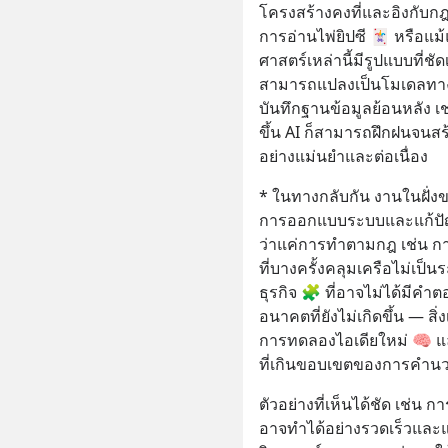
โครงสร้างคงที่และอิงกับก
การอ่านไพ่ยิปซี 🃏 หรือแม
ศาสตร์เหล่านี้มีรูปแบบที่ชั
สามารถแปลงเป็นโมเดลทางต
บันทึกฐานข้อมูลย้อนหลัง เ
ขึ้น AI ก็สามารถฝึกฝนจนส
อย่างแม่นยำและต่อเนื่อง
* ในทางกลับกัน งานในฝั่ง
การออกแบบระบบและแก้ปัญห
ว่าแค่การทำตามกฎ เช่น ก
ที่บางครั้งคลุมเครือไม่เป็
ธุรกิจ 🧩 ที่อาจไม่ได้มีคำ
อนาคตที่ยังไม่เกิดขึ้น — สิ
การทดลองไอเดียใหม่ 🧠 แล
ที่เกินขอบเขตของการคำน
ตัวอย่างที่เห็นได้ชัด เช่น
อาจทำได้อย่างรวดเร็วและ