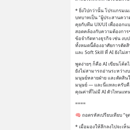
* ยิ่งไปกว่านั้น โปรแกรมเ
บทบาทเป็น "ผู้ประสานความเ
คุยกับทีม UX/UI เพื่อออกแบบ
สอดคล้องกับความต้องการขอ
ข้อจำกัดทางธุรกิจ เช่น งบป
ทั้งหมดนี้ต้องอาศัยการตัดส
และ Soft Skill ที่ AI ยังไม
พูดง่ายๆ ก็คือ AI เขียนโค้ดไ
ยังไม่สามารถอ่านระหว่างบร
มนุษย์หลายฝ่าย และตัดสินใ
มนุษย์ — และนี่แหละครับคือส
คุณค่าที่ไม่มี AI ตัวไหนแทน
====
🧠 ถอดรหัสเปรียบเทียบ “จ
* เมื่อมองให้ลึกลงไปจะเห็น