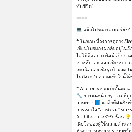
ทันชีวิต"
====
💻 แล้วโปรแกรมเมอร์ล่ะ? ทำ
* ในขณะที่วงการดูดวงเปิดช
เขียนโปรแกรมกลับอยู่ในอ
ไม่ได้มีแค่การพิมพ์โค้ดตาม
เจาะลึก วางแผนเชิงระบบ แ
เทคนิคและเชิงธุรกิจผสมกันอย
ไม่ถึงระดับความเข้าใจนี้ได้
* AI อาจจะช่วยเร่งขั้นตอนบ
🔧 การแนะนำ Syntax ที่ถูก
อ่านยาก 📘 แต่สิ่งที่มันยั
การเข้าใจ "ภาพรวม" ของร
Architecture ที่ซับซ้อน 
เติบโตของผู้ใช้หลายล้านคน 
ต่างประเทศหลายระบบพร้อ