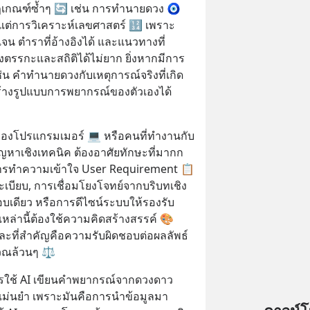
ฎเกณฑ์ซ้ำๆ 🔄 เช่น การทำนายดวง 🧿 
้แต่การวิเคราะห์เลขศาสตร์ 🔢 เพราะ
ดเจน ตำราที่อ้างอิงได้ และแนวทางที่
รรกะและสถิติได้ไม่ยาก ยิ่งหากมีการ
ช่น คำทำนายดวงกับเหตุการณ์จริงที่เกิด
ร้างรูปแบบการพยากรณ์ของตัวเองได้
ของโปรแกรมเมอร์ 💻 หรือคนที่ทำงานกับ
าเชิงเทคนิค ต้องอาศัยทักษะที่มากก
ารทำความเข้าใจ User Requirement 📋 
นระเบียบ, การเชื่อมโยงโจทย์จากบริบทเชิง
ตอบเดียว หรือการดีไซน์ระบบให้รองรับ
่งเหล่านี้ต้องใช้ความคิดสร้างสรรค์ 🎨 
ะที่สำคัญคือความรับผิดชอบต่อผลลัพธ์
วณล้วนๆ ⚖️
 การใช้ AI เขียนคำพยากรณ์จากดวงดาว 
แม่นยำ เพราะมันคือการนำข้อมูลมา