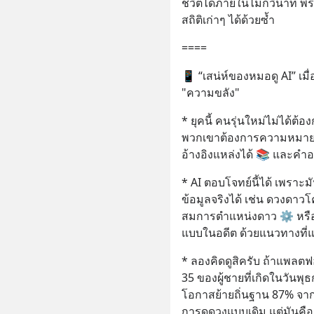
ชีวิตได้ภายในไม่กี่วินาที
สถิติเก่าๆ ได้ด้วยซ้ำ
====
📱 “เสน่ห์ของหมอดู AI” เมื
"ความขลัง"
* ยุคนี้ คนรุ่นใหม่ไม่ได้ต
พวกเขาต้องการความหมายที
อ้างอิงแหล่งได้ 📚 และคำอ
* AI ตอบโจทย์นี้ได้ เพราะ
ข้อมูลจริงได้ เช่น ดวงดาว
สมการตำแหน่งดาว ⚙️ หรือก
แบบในอดีต ด้วยแนวทางที่แ
* ลองคิดดูสิครับ ถ้าแพลตฟ
35 ของผู้ชายที่เกิดในวันพุธ
โอกาสย้ายถิ่นฐาน 87% จากสถิ
การดูดวงแบบเดิม แต่มันคือ