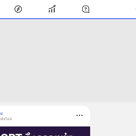
าม
ลฟ์สไตล์