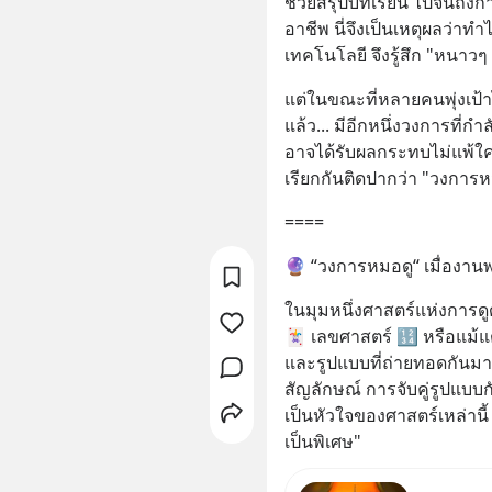
ช่วยสรุปบทเรียน ไปจนถึงก
อาชีพ นี่จึงเป็นเหตุผลว
เทคโนโลยี จึงรู้สึก "หนาวๆ 
แต่ในขณะที่หลายคนพุ่งเป้า
แล้ว... มีอีกหนึ่งวงการที่
อาจได้รับผลกระทบไม่แพ้ใ
เรียกกันติดปากว่า "วงการห
====
🔮 “วงการหมอดู“ เมื่องาน
ในมุมหนึ่งศาสตร์แห่งการดูด
🃏 เลขศาสตร์ 🔢 หรือแม้แต
และรูปแบบที่ถ่ายทอดกันมา
สัญลักษณ์ การจับคู่รูปแบบ
เป็นหัวใจของศาสตร์เหล่านี้ —
เป็นพิเศษ"