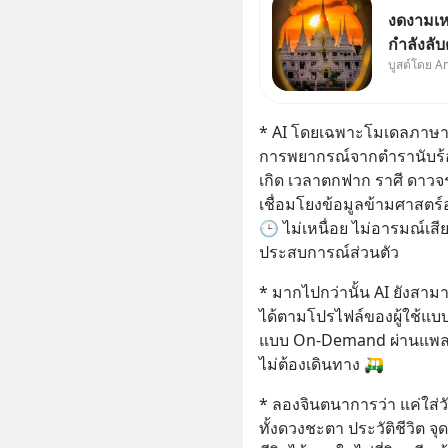
งดงามเห
กำลังลั
บูสต์โดย A
จ.สมุทร
* AI โดยเฉพาะโมเดลภาษาอ
การพยากรณ์จากตำรานับร้อย
เกิด เวลาตกฟาก ราศี ดาวจ
เชื่อมโยงข้อมูลข้ามศาสตร์อย
🕒 ไม่เหนื่อย ไม่อารมณ์เสี
ประสบการณ์ส่วนตัว
* มากไปกว่านั้น AI ยังสา
ได้ตามโปรไฟล์ของผู้ใช้แ
แบบ On-Demand ผ่านแพลต
ไม่ต้องเดินทาง 🛺
* ลองจินตนาการว่า แค่ใส่วั
ทั้งดวงชะตา ประวัติชีวิต