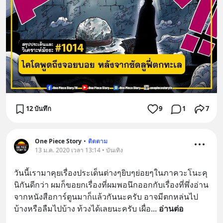
12 บันทึก
9
1
7
One Piece Story
•
ติดตาม
13 ม.ค. 2020 เวลา 13:14 • บันเทิง
วันนี้เรามาคุยเรื่องประเด็นต่างๆยิบๆย่อยๆในภาควะโนะคุ
นิกันดีกว่า ผมก็ขอยกเรื่องที่ผมพอนึกออกกับเรื่องที่พึ่งอ่าน
จากหนังสือการ์ตูนมาก็แล้วกันนะครับ อาจมีตกหล่นไป
บ้างหรือลืมไปบ้าง ท้วงได้เลยนะครับ เผื่อ
... 
อ่านต่อ