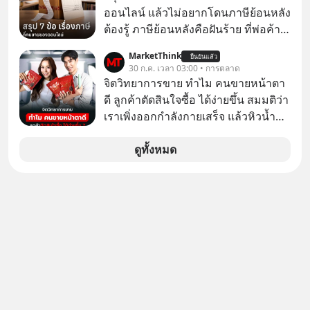
ต้องการโครงสร้างพื้นฐานด้าน AI
ออนไลน์ แล้วไม่อยากโดนภาษีย้อนหลัง
จำนวนมาก ตั้งแต่เมโมรีชิป เก็บข้อมูล
ต้องรู้ ภาษีย้อนหลังคือฝันร้าย ที่พ่อค้า
ยันระบบไฟฟ้า และระบายความร้อน
แม่ค้าคนไหนก็คงไม่อยากพบเจอ
MarketThink
ยืนยันแล้ว
30 ก.ค. เวลา 03:00 • การตลาด
จิตวิทยาการขาย ทำไม คนขายหน้าตา
ดี ลูกค้าตัดสินใจซื้อ ได้ง่ายขึ้น สมมติว่า
เราเพิ่งออกกำลังกายเสร็จ แล้วหิวน้ำ
มาก ๆ แล้วเจอร้านขายน้ำอยู่สองร้านที่
ขายของเหมือนกันทุกอย่าง
ดูทั้งหมด