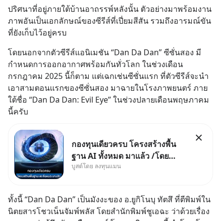
ปริศนาที่อยู่ภายใต้บ้านอาถรรพ์หลังนั้น ตัวอย่างมาพร้อมงาน
ภาพอันเป็นเอกลักษณ์ของซีรีส์ที่เปี่ยมสีสัน รวมถึงอารมณ์ขัน
ที่ยังเก็บไว้อยู่ครบ
โดยนอกจากตัวซีรีส์แอนิเมชัน “Dan Da Dan” ซีซั่นสอง มี
กำหนดการออกอากาศพร้อมกันทั่วโลก ในช่วงเดือน
กรกฎาคม 2025 นี้ก็ตาม แต่เฉกเช่นซีซั่นแรก ที่ตัวซีรีส์จะนำ
เอาสามตอนแรกของซีซั่นสอง มาฉายในโรงภาพยนตร์ ภาย
ใต้ชื่อ “Dan Da Dan: Evil Eye” ในช่วงปลายเดือนพฤษภาคม
นี้ครับ
กองทุนเดียวครบ โครงสร้างพื้น
ฐาน AI ทั้งหมด มาแล้ว /โดย
บูสต์โดย ลงทุนแมน
ลงทุนแมน AI Supercycle คือ
ช่วงเวลาที่เทคโนโลยีปัญญา
ประดิษฐ์ จะกลายเป็นตัวขับเคลื่อน
ทั้งนี้ “Dan Da Dan” เป็นมังงะของ อ.ยูกิโนบุ ทัตสึ ที่ตีพิมพ์ใน
หลัก ของการเติบโตทางเศรษฐกิจ
นิตยสารโชวเน็นจัมพ์พลัส โดยสำนักพิมพ์ชูเอฉะ ว่าด้วยเรื่อง
และวิถีชีวิตของผู้คนอย่างยาวนา