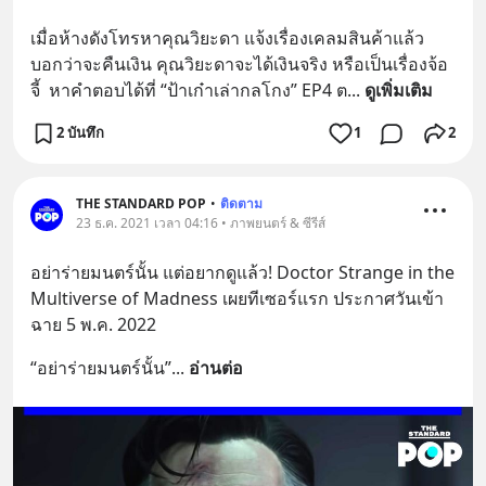
เมื่อห้างดังโทรหาคุณวิยะดา แจ้งเรื่องเคลมสินค้าแล้ว
บอกว่าจะคืนเงิน คุณวิยะดาจะได้เงินจริง หรือเป็นเรื่องจ้อ
จี้  หาคำตอบได้ที่ “ป้าเก๋าเล่ากลโกง” EP4 ต
... 
ดูเพิ่มเติม
2 บันทึก
1
2
THE STANDARD POP
•
ติดตาม
23 ธ.ค. 2021 เวลา 04:16 • ภาพยนตร์ & ซีรีส์
อย่าร่ายมนตร์นั้น แต่อยากดูแล้ว! Doctor Strange in the 
Multiverse of Madness เผยทีเซอร์แรก ประกาศวันเข้า
ฉาย 5 พ.ค. 2022
“อย่าร่ายมนตร์นั้น”
... 
อ่านต่อ