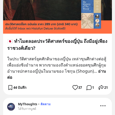
🇯🇵 ทำไมตลอดประวัติศาสตร์ของญี่ปุ่น ถึงมีอยู่เพียง
ราชวงศ์เดียว?
ในประวัติศาสตร์ยุคศักดินาของญี่ปุ่น เหล่าขุนศึกต่างต่อสู้
เพื่อแย่งชิงอำนาจ พวกเขามองถึงตำแหน่งยอดขุนศึกผู้กุม
อำนาจปกครองญี่ปุ่นในนามของ โชกุน (Shogun)
... 
อ่าน
ต่อ
44 บันทึก
37
1
21
MyThoughts
•
ติดตาม
ได้รับการบูสต์