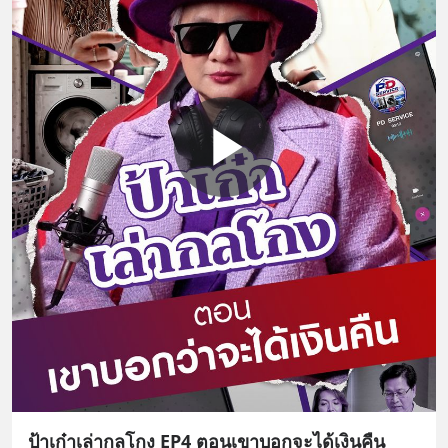
ป้าเก๋าเล่ากลโกง EP4 ตอนเขาบอกจะได้เงินคืน