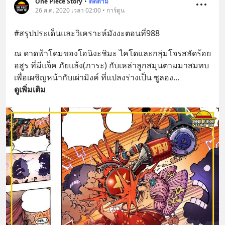
One Piece Story
•
ติดตาม
26 ส.ค. 2020 เวลา 02:00 • การ์ตูน
#สรุปประเด็นและวิเคราะห์มังงะตอนที่988
ณ ดาดฟ้าโดมของโอนิงะชิมะ ไคโดและกลุ่มโจรสลัดร้อย
อสูร ที่มีแจ็ค ภัยแล้ง(ภาระ) กับเหล่าลูกสมุนตามมาสมทบ 
เพื่อเผชิญหน้ากับเผ่ามิงค์ ที่แปลงร่างเป็น ซูลอง
... 
ดูเพิ่มเติม