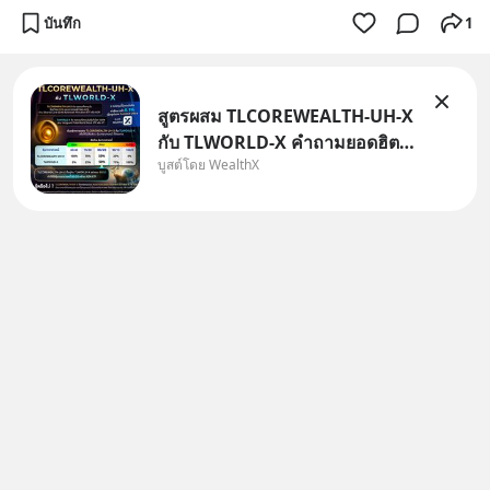
บันทึก
1
สูตรผสม TLCOREWEALTH-UH-X
กับ TLWORLD-X คำถามยอดฮิตที่
บูสต์โดย WealthX
คนใช้ WealthX ถามเข้ามา