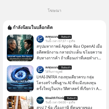
โฆษณา
กำลังนิยมในบล็อกดิต
ลงทุนแมน
ยืนยันแล้ว
วันนี้ เวลา 07:37 • ธุรกิจ
สรุปมหากาพย์ Apple ฟ้อง OpenAI เมื่อ
อดีตพนักงาน กลายประเด็น ขโมยความ
ลับทางการค้า ถ้าเพื่อนเก่าที่เคยทำงาน
ด้วยกัน ทักมาขอให้เราช่วยหาไฟล์งาน
ลงทุนแมน
ยืนยันแล้ว
เก่าที่เขาเคยทำไว้ ตอนยังอยู่บริษัท
ได้รับการบูสต์
เดียวกัน
LHAI-INFRA กองทุนเดียวครบ กลุ่ม
โครงสร้างพื้นฐาน AI ที่จะมีงบลงทุน
ครั้งใหญ่ในประวัติศาสตร์ ที่เรียกว่า AI
Supercycle หุ้นกลุ่มนี้ปรับตัวลงมากใน
WealthThink
ยืนยันแล้ว
1 เดือนที่ผ่านมา แต่ความจริงคือทั่วโลก
วันนี้ เวลา 04:00 • ธุรกิจ
ยังเดินหน้าลงทุน AI อย่างต่อเนื่อง ซึ่ง
สรุป 7 ข้อ เรื่องภาษี ที่คนขายของ