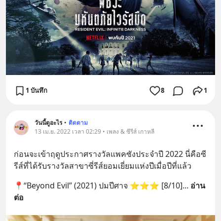
1 บันทึก
8
1
วันนี้ดูอะไร
•
ติดตาม
13 เม.ย. 2022 เวลา 02:29 • เพลง & ซีรีส์ เกาหลี
ก่อนจะเข้าฤดูประกาศรางวัลแพคซังประจำปี 2022 นี่คือซี
รีส์ที่ได้รับรางวัลสาขาซี่รีส์ยอมเยี่ยมแห่งปีเมื่อปีที่แล้ว
📍“Beyond Evil” (2021) ปมปีศาจ ⭐️⭐️⭐️ [8/10]
... 
อ่าน
ต่อ