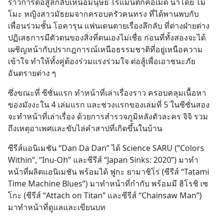
ราวการต่อสู้ลึกลับเหนือมนุษย์ โรแมนติกคอเมดี้ นำโดย โม
นต่
โมะ หญิงสาวมัธยมจากครอบครัวคนทรง ที่ได้พานพบกับ
เพื่อนร่วมชั้น โอคารุน แฟนเดนตายเรื่องลึกลับ ที่ต่างฝ่ายต่าง
ปฏิเสธการมีตัวตนของสิ่งที่ตนเองไม่เชื่อ ก่อนที่ทั้งสองจะได้
เผชิญหน้ากับปรากฎการณ์เหนือธรรมชาติที่อยู่เหนือความ
เข้าใจ ทำให้ทั้งคู่ต้องร่วมแรงร่วมใจ ต่อสู้เพื่อเอาชนะภัย
อันตรายต่าง ๆ
ซึ่งขณะที่ ซีซั่นแรก ทำหน้าที่เล่าเรื่องราว ครอบคลุมเนื้อหา
ของมังงะใน 4 เล่มแรก และช่วงแรกของเล่มที่ 5 ในซีซั่นสอง
จะทำหน้าที่เล่าเรื่อง ด้วยการสำรวจภูมิหลังตัวละคร จิจิ รวม
ถึงเหตุอาเพศและขับไล่คำสาปที่เกิดขึ้นในบ้าน
ซีรีส์แอนิเมชัน “Dan Da Dan” ได้ Science SARU (“Colors 
Within”, “Inu-Oh” และซีรีส์ “Japan Sinks: 2020”) มาทำ
หน้าที่ผลิตแอนิเมชัน พร้อมได้ ฟูกะ ยามาชิโร่ (ซีรีส์ “Tatami 
Time Machine Blues”) มาทำหน้าที่กำกับ พร้อมมี ฮิโรชิ เซ
โกะ (ซีรีส์ “Attach on Titan” และซีรีส์ “Chainsaw Man”) 
มาทำหน้าที่ดูแลและเขียนบท