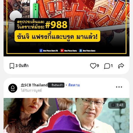
3 บันทึก
9
1
SCB Thailand
•
ติดตาม
ยืนยันแล้ว
ได้รับการบูสต์
1:41