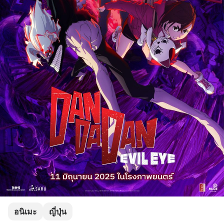
อนิเมะ
ญี่ปุ่น