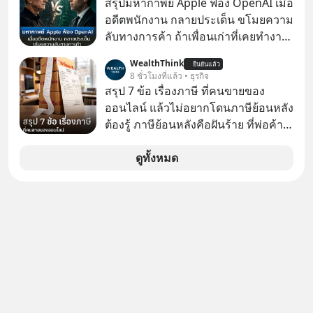
สรุปมหากาพย์ Apple ฟ้อง OpenAI เมื่อ
อดีตพนักงาน กลายประเด็น ขโมยความ
ลับทางการค้า ถ้าเพื่อนเก่าที่เคยทำงาน
ด้วยกัน ทักมาขอให้เราช่วยหาไฟล์งาน
WealthThink
ยืนยันแล้ว
เก่าที่เขาเคยทำไว้ ตอนยังอยู่บริษัท
8 ชั่วโมงที่แล้ว • ธุรกิจ
เดียวกัน
สรุป 7 ข้อ เรื่องภาษี ที่คนขายของ
ออนไลน์ แล้วไม่อยากโดนภาษีย้อนหลัง
ต้องรู้ ภาษีย้อนหลังคือฝันร้าย ที่พ่อค้า
แม่ค้าคนไหนก็คงไม่อยากพบเจอ
ดูทั้งหมด