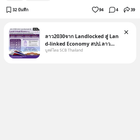
32 บันทึก
94
4
39
ลาว2030จาก Landlocked สู่ Lan
d-linked Economy สปป.ลาว
บูสต์โดย SCB Thailand
กำลังเปลี่ยนบทบาทจาก “ประเทศ
ทางผ่าน” สู่ “ศูนย์กลางเศรษฐกิจ
และโลจิสติกส์” ของอนุภูมิภาคลุ่ม
แม่น้ำโขง