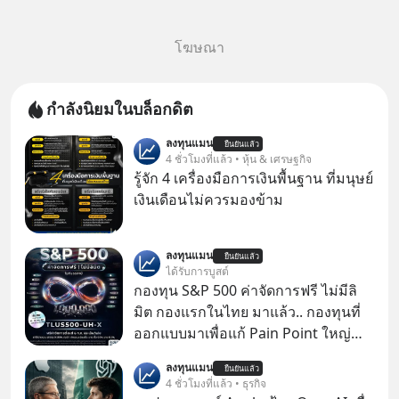
โฆษณา
กำลังนิยมในบล็อกดิต
ลงทุนแมน
ยืนยันแล้ว
4 ชั่วโมงที่แล้ว • หุ้น & เศรษฐกิจ
รู้จัก 4 เครื่องมือการเงินพื้นฐาน ที่มนุษย์
เงินเดือนไม่ควรมองข้าม
ลงทุนแมน
ยืนยันแล้ว
ได้รับการบูสต์
กองทุน S&P 500 ค่าจัดการฟรี ไม่มีลิ
มิต กองแรกในไทย มาแล้ว.. กองทุนที่
ออกแบบมาเพื่อแก้ Pain Point ใหญ่
ของนักลงทุนไทยพร้อมกัน 3 เรื่อง
ลงทุนแมน
ยืนยันแล้ว
4 ชั่วโมงที่แล้ว • ธุรกิจ