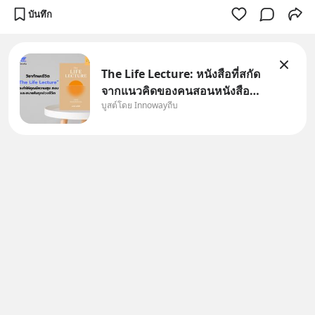
บันทึก
The Life Lecture: หนังสือที่สกัด
จากแนวคิดของคนสอนหนังสือ
บูสต์โดย Innowayถีบ
สวัสดีครับเพื่อนๆชาว
InnowayTeeb วันหยุดสบายๆ วัน
นี้แอดเพิ่งจะอ่านหนังสือที่น่าสนใจ
จบแล้วเกิดคำถามว่า