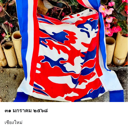
๓๑ มกราคม ๒๕๖๘
เชียงใหม่