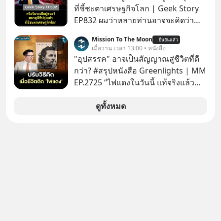
ที่ชี้ชะตาเศรษฐกิจโลก | Geek Story
EP832 ผมว่าหลายท่านอาจจะคิดว่า
สงครามชิปมีแค่เรื่อง AI ล้ำๆ ใช่ไหม?
Mission To The Moon
ยืนยันแล้ว
คิดใหม่ได้เลยครับ! ในขณะที่โลกโฟกัส
เมื่อวาน เวลา 13:00 • หนังสือ
ชิป 3 นาโนเมตร แต่จีนกำลังเดินเกมที่
"อุปสรรค" อาจเป็นสัญญาณสู่ชีวิตที่ดี
น่ากลัวกว่า โดยการเข้ายึดครองตลาด
กว่า? #สรุปหนังสือ Greenlights | MM
‘Legacy Chips’ หรือชิปรุ่นเก่า ฟังดูไร้
EP.2725 “ไฟแดงในวันนี้ แท้จริงแล้ว
ค่า แต่มันคือหัวใจที่ซ่อนอยู่ในรถยนต์
อาจเป็นสัญญาณไฟเขียวที่ยังไม่ถึงเวลา
EV, อุปกรณ์การแพทย์ ไปจนถึง
เปลี่ยนสี” McConaughey ดาราดาวรุ่ง
ดูทั้งหมด
ขีปนาวุธ! จีนกำลังใช้ ‘Playbook’ เดิมที่
ในยุคหนึ่ง เคยปฏิเสธเงินค่าตัวหนังรอม
เคยใช้ถล่มตลาดโซล่าเซลล์มาแล้ว คือ
คอมที่สูงถึง 14.5 ล้านดอลลาร์ (หรือ
การทุ่มเงินอุดหนุนมหาศาลจนราคาพัง
ราว 500 ล้านบาท) เพียงเพราะเขาไม่
ทลาย ถ้าตะวันตกแก้เกมไม่ได้ อเมริกา
อยากขังตัวเองไว้ในกล่องเดิมๆ ผลที่
อาจต้องยอมจำนนและส่งมอบกุญแจ
ตามมาคือ โทรศัพท์ของเขากลายเป็น
ควบคุมโลกฮาร์ดแวร์ให้คู่แข่งอย่าง
ความเงียบสนิทนานถึง 14 เดือนเต็ม แต่
ถาวร สงครามที่โลกมองข้ามนี้ดุเดือด
ความเงียบและ "ไฟแดง" ในวันนั้นกลับ
แค่ไหน? เลือกฟังกันได้เลยนะครับ อย่า
กลายเป็นการถอยหลังเพื่อตั้งหลัก จนส่ง
ลืมกด Follow ติดตาม PodCast ช่อง
ให้เขาก้าวขึ้นไปยืนถือรางวัลออสการ์