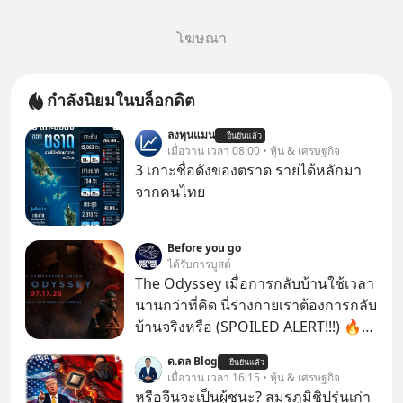
โฆษณา
กำลังนิยมในบล็อกดิต
ลงทุนแมน
ยืนยันแล้ว
เมื่อวาน เวลา 08:00 • หุ้น & เศรษฐกิจ
3 เกาะชื่อดังของตราด รายได้หลักมา
จากคนไทย
Before you go
ได้รับการบูสต์
The Odyssey เมื่อการกลับบ้านใช้เวลา
นานกว่าที่คิด นี่ร่างกายเราต้องการกลับ
บ้านจริงหรือ (SPOILED ALERT!!!) 🔥
264.1
ด.ดล Blog
ยืนยันแล้ว
เมื่อวาน เวลา 16:15 • หุ้น & เศรษฐกิจ
หรือจีนจะเป็นผู้ชนะ? สมรภูมิชิปรุ่นเก่า