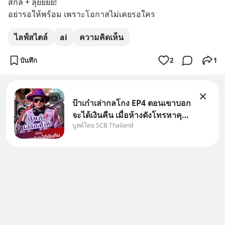
สกิล + ลุยยยย!
อย่ารอให้พร้อม เพราะโอกาสไม่เคยรอใคร
ไลฟ์สไตล์
ai
ความคิดเห็น
บันทึก
2
1
ป้าเก๋าเล่ากลโกง EP4 ตอนเขาบอก
จะได้เงินคืน เมื่อห้างดังโทรหาคุณ
บูสต์โดย SCB Thailand
วิยะดา แจ้งเรื่องเคลมสินค้าแล้ว
บอกว่าจะคืนเงิน คุณวิยะดาจะได้
เงินจริง หรือเป็นเรื่องจ้อจี้ หาคำ
ตอบได้ที่ “ป้าเก๋าเล่ากลโกง” EP4
ตอน “เขา