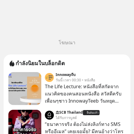
โฆษณา
กำลังนิยมในบล็อกดิต
Innowayถีบ
วันนี้ เวลา 00:30 • หนังสือ
The Life Lecture: หนังสือที่สกัดจาก
แนวคิดของคนสอนหนังสือ สวัสดีครับ
เพื่อนๆชาว InnowayTeeb วันหยุด
สบายๆ วันนี้แอดเพิ่งจะอ่านหนังสือที่น่า
SCB Thailand
ยืนยันแล้ว
สนใจจบแล้วเกิดคำถามว่า
ได้รับการบูสต์
“ธนาคารจริง ต้องไม่ส่งลิงก์ทาง SMS
หรืออีเมล” เคยเจอมั้ย? มีคนอ้างว่าโทร