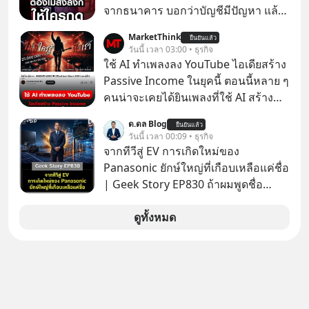
จากธนาคาร บอกว่าบัญชีมีปัญหา แล้ว
ให้กดลิงก์โน่นนี่ หรือสแกนคิวอาร์โค้ด
MarketThink
ยืนยันแล้ว
ทันที มาฟัง “ป้าเก๋าเล่ากลโกง” เพื่อรู้ทัน
วันนี้ เวลา 03:00 • ธุรกิจ
มุกหลอกลวงในคราบความน่าเชื่อถือ
ใช้ AI ทำเพลงลง YouTube ไอเดียสร้าง
กันค่ะ #แก้เกมกลโกง #ป้าเก๋าเล่ากล
Passive Income ในยุคนี้ ตอนนี้หลาย ๆ
โกง #LivesSustainably #อยู่อย่าง
คนน่าจะเคยได้ยินเพลงที่ใช้ AI สร้าง
ยั่งยืน #CyberSecurity #ป้าเก๋า
ผ่านหูกันมาบ้าง เช่น เพลง “ไม่มีใคร
ด.ดล Blog
#FraudEducation #FinancialLiteracy
ยืนยันแล้ว
รู้ตัวเรา” จากช่องชื่อว่า UNHEARD
วันนี้ เวลา 00:09 • ธุรกิจ
#DigitalBankWithHumanTouch
MUSIC ที่ตอนนี้มียอดรับชมกว่า 26
จากทีวีสู่ EV การเกิดใหม่ของ
ล้านครั้งแล้ว
Panasonic ยักษ์ใหญ่ที่เกือบเหลือแค่ชื่อ
| Geek Story EP830 ถ้าผมพูดชื่อ
Panasoni คุณนึกถึงอะไร? ทีวี, ตู้เย็น,
ถ่านไฟฉาย? ถ้าคุณยังคิดแบบนั้น แสดง
ดูทั้งหมด
ว่าคุณกำลังพลาดเรื่องราวการ
‘Rebranding’ ที่ดุเดือดที่สุดใน
ประวัติศาสตร์ญี่ปุ่น! รู้หรือไม่ว่า ในวันที่
พวกเขาขาดทุนย่อยยับเกือบ 3 แสนล้าน
บาท Panasonic ตัดสินใจหักดิบ ทิ้ง