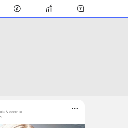
ศิลปะ & ออกแบบ
m