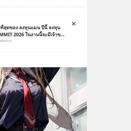
ี่สุดของ ลงทุนแมน ปีนี้ ลงทุน
MIT 2026 ในงานนี้จะมีเจ้าของ
งทุนแมน
Dr.PONG, หมึกกรุบ, Srichand,
Salad, LA GLACE, Fastwork,
 KARMART, อิชิตัน มาแชร์
ารสร้างธุรกิจ