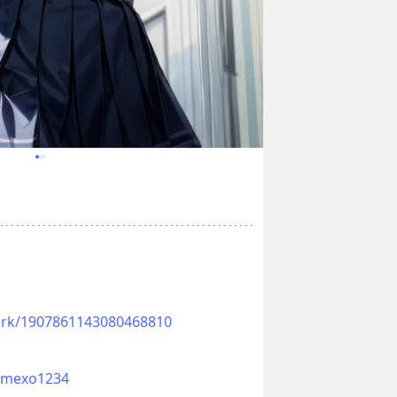
twork/1907861143080468810
nimexo1234