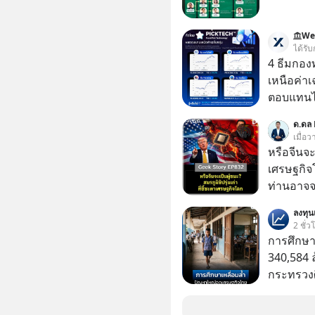
We
ได้รับ
4 ธีมกอง
เหนือค่าเ
ตอบแทนได้เหนื
นั่งค้นหา
ด.ดล 
PICKTECH
เมื่อว
ให้ได้
หรือจีนจะเ
เศรษฐกิจ
ท่านอาจจะ
ไหม? คิด
ลงทุ
นาโนเมตร 
2 ชั่ว
การเข้ายึ
การศึกษา
เก่า ฟังดู
340,584 
EV, อุปกรณ
กระทรวงศ
ใช้ ‘Play
รายจ่ายปร
มาแล้ว ค
จากกระท