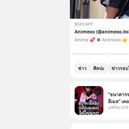
BSKY.APP
Animexo (@animexo.bsk
ข่าว
ศิลปะ
ข่าวรอบ
“ธนาคารจร
อีเมล” เคย
บูสต์โดย SCB
ธนาคาร บอ
โน่นนี่ หร
เก๋าเล่าก