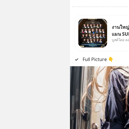
งานใหญ่ท
แมน SUM
บูสต์โดย ล
ธุรกิจ 
Jones’ 
MizuMi,
✓
​Full Picture 👇
ความรู้ก