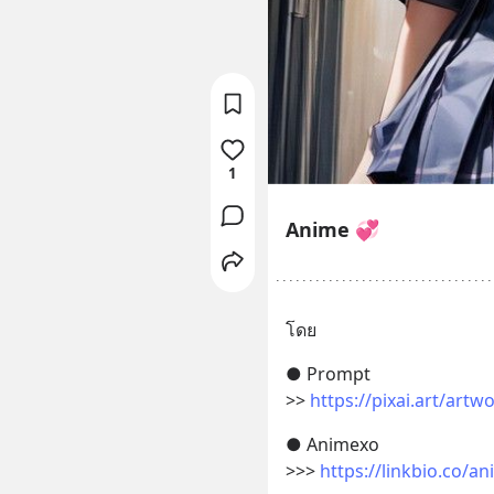
1
Anime 💞
โดย
● Prompt
>> 
https://pixai.art/ar
● Animexo
>>> 
https://linkbio.co/a