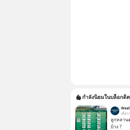
กำลังนิยมในบล็อกดิต
Weal
เมื่อว
ลูกหลานตร
บ้าง ?