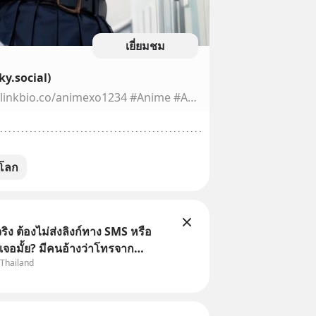
เยี่ยมชม
y.social)
Anime 💞 ● Animexo 👉 linkbio.co/animexo1234 #Anime #Animexo #Lumine #Genshinimpact #SchoolUniform #LumineSchooluniform #Cute #Sexy #Ai #AiArts #AiArt #Feed
โลก
ิง ต้องไม่ส่งลิงก์ทาง SMS หรือ
เจอมั้ย? มีคนอ้างว่าโทรจาก
 Thailand
กว่าบัญชีมีปัญหา แล้วให้กดลิงก์
ือสแกนคิวอาร์โค้ดทันที มาฟัง “ป้า
ลโกง” เพื่อรู้ทันมุกหลอกลวงในคราบ