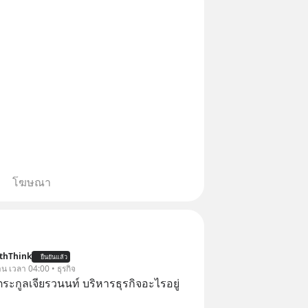
โฆษณา
thThink
ยืนยันแล้ว
าน เวลา 04:00 • ธุรกิจ
ะกูลเจียรวนนท์ บริหารธุรกิจอะไรอยู่