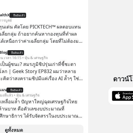
althX
ยืนยันแล้ว
การบูสต์
ทุนเด่น คัดโดย PICKTECH™ ผลตอบแทน
ฉลี่ยกลุ่ม ถ้าอยากค้นหากองทุนที่ทำผล
อกว่าค่าเฉลี่ยกลุ่ม โดยที่ไม่ต้องมา
ข้อมูลและวิเคราะห์เองให้เสียเวลา แค่ใช้
Blog
ยืนยันแล้ว
™ บนแอป WealthX ช่วยคัดกองทุนเด่น
าน เวลา 16:15 • หุ้น & เศรษฐกิจ
ป็นผู้ชนะ? สมรภูมิชิปรุ่นเก่าที่ชี้ชะตา
โลก | Geek Story EP832 ผมว่าหลาย
ดาวน์
คิดว่าสงครามชิปมีแค่เรื่อง AI ล้ำๆ ใช่
ใหม่ได้เลยครับ! ในขณะที่โลกโฟกัสชิป 3
นแมน
ยืนยันแล้ว
แต่จีนกำลังเดินเกมที่น่ากลัวกว่า โดย
โมงที่แล้ว • หุ้น & เศรษฐกิจ
ดครองตลาด ‘Legacy Chips’ หรือชิปรุ่น
เหลื่อมล้ำ ปัญหาใหญ่ฉุดเศรษฐกิจไทย
ไร้ค่า แต่มันคือหัวใจที่ซ่อนอยู่ในรถยนต์
ล้านบาท คือตัวเลขงบประมาณที่
์การแพทย์ ไปจนถึงขีปนาวุธ! จีนกำลัง
ึกษาธิการ ได้รับจัดสรรในงบประมาณ
book’ เดิมที่เคยใช้ถล่มตลาดโซล่าเซลล์
ะจำปี 2568 ซึ่งมากที่สุดเป็นอันดับ 2 รอง
ือการทุ่มเงินอุดหนุนมหาศาลจนราคาพัง
รวงการคลัง
ดูทั้งหมด