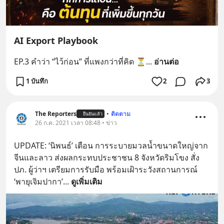
AI Export Playbook
EP.3 คำว่า “ไว้ก่อน” ที่แพงกว่าที่คิด ⏳
... 
อ่านต่อ
1 บันทึก
2
3
The Reporters
•
ติดตาม
ยืนยันแล้ว
26 ก.ค. 2021 เวลา 08:48 • ข่าว
UPDATE: ‘นิพนธ์’ เตือน การระบายมวลน้ำขนาดใหญ่จาก
จีนและลาว ส่งผลกระทบประชาชน 8 จังหวัดริมโขง สั่ง
ปภ. ผู้ว่าฯ เตรียมการรับมือ พร้อมเฝ้าระวังสถานการณ์ 
‘พายุเจิมปากา’
... 
ดูเพิ่มเติม