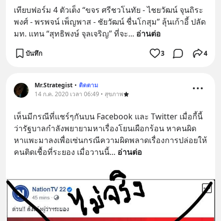
เทียบฟอร์ม 4 ตัวเต็ง “ขจร ศรีชวโนทัย - ไชยวัฒน์ จุนถิระ
พงศ์ - พรพจน์ เพ็ญพาส - ชัยวัฒน์ ชื่นโกสุม” ลุ้นเก้าอี้ ปลัด 
มท. แทน “สุทธิพงษ์ จุลเจริญ” ที่จะ
... 
อ่านต่อ
บันทึก
3
4
Mr.Strategist
•
ติดตาม
14 ก.ค. 2020 เวลา 06:49 • สุขภาพ
เห็นมีกรณีที่แชร์ๆกันบน Facebook และ Twitter เมื่อกี้นี้
ว่ารัฐบาลกำลังพยายามหาเรื่องโยนเผือกร้อน หาคนผิด 
หาแพะมาลงเพื่อเซ่นกรณีความผิดพลาดเรื่องการปล่อยให้
คนติดเชื้อที่ระยอง เมื่อวานนี้
... 
อ่านต่อ