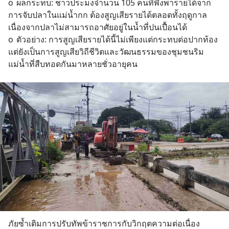
o	ผลกระทบ: ชาวประมงจำนวน 105 คนที่พึ่งพารายได้จาก
สามารถดูคลิปท
การจับปลาในแม่น้ำกก ต้องสูญเสียรายได้ตลอดทั้งฤดูกาล 
เนื่องจากปลาไม่สามารถอาศัยอยู่ในน้ำที่ปนเปื้อนได้
o	ตัวอย่าง: การสูญเสียรายได้นี้ไม่เพียงแต่กระทบต่อปากท้อง 
แต่ยังเป็นการสูญเสียวิถีชีวิตและวัฒนธรรมของชุมชนริม
แม่น้ำที่สืบทอดกันมาหลายชั่วอายุคน
ภัยซ้ำเติมการปรับทัพข้าราชการกับวิกฤตความต่อเนื่อง