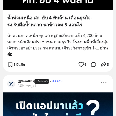
น้ำท่วมเหนือ ศก. ยับ 4 พันล้าน เตือนธุรกิจ-
รง.รับมือน้ำหลาก นาข้าวจม 5 แสนไร่
น้ำท่วมภาคเหนือ ทุบเศรษฐกิจเสียหายแล้ว 4,200 ล้าน 
หอการค้าเตือนประชาชน ภาคธุรกิจ โรงงานพื้นที่เสี่ยงลุ่ม
เจ้าพระยาอย่าประมาท สทนช. เฝ้าระวังพายุเข้า 1-
... 
อ่าน
ต่อ
1 บันทึก
9
3
WealthX
•
ติดตาม
ยืนยันแล้ว
ได้รับการบูสต์