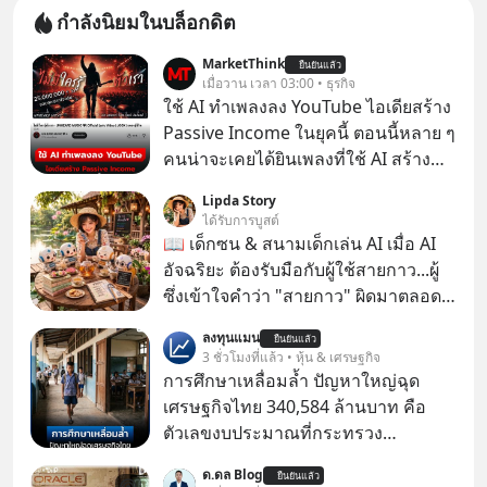
กำลังนิยมในบล็อกดิต
MarketThink
ยืนยันแล้ว
เมื่อวาน เวลา 03:00 • ธุรกิจ
ใช้ AI ทำเพลงลง YouTube ไอเดียสร้าง
Passive Income ในยุคนี้ ตอนนี้หลาย ๆ
คนน่าจะเคยได้ยินเพลงที่ใช้ AI สร้าง
ผ่านหูกันมาบ้าง เช่น เพลง “ไม่มีใคร
Lipda Story
รู้ตัวเรา” จากช่องชื่อว่า UNHEARD
ได้รับการบูสต์
MUSIC ที่ตอนนี้มียอดรับชมกว่า 26
📖 เด็กซน & สนามเด็กเล่น AI เมื่อ AI
ล้านครั้งแล้ว
อัจฉริยะ ต้องรับมือกับผู้ใช้สายกาว...ผู้
ซึ่งเข้าใจคำว่า "สายกาว" ผิดมาตลอด
เกือบปี 🤣
ลงทุนแมน
ยืนยันแล้ว
3 ชั่วโมงที่แล้ว • หุ้น & เศรษฐกิจ
การศึกษาเหลื่อมล้ำ ปัญหาใหญ่ฉุด
เศรษฐกิจไทย 340,584 ล้านบาท คือ
ตัวเลขงบประมาณที่กระทรวง
ศึกษาธิการ ได้รับจัดสรรในงบประมาณ
ด.ดล Blog
ยืนยันแล้ว
รายจ่ายประจำปี 2568 ซึ่งมากที่สุดเป็น