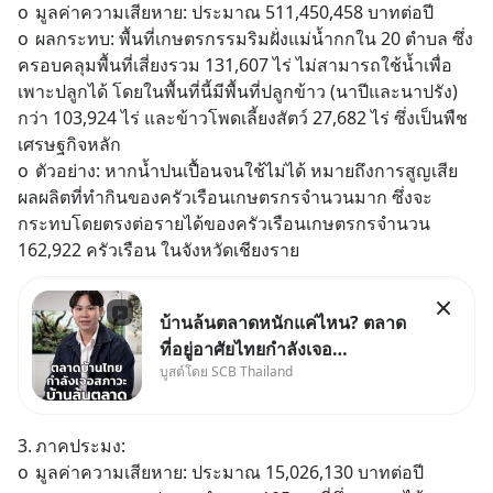
o	มูลค่าความเสียหาย: ประมาณ 511,450,458 บาทต่อปี
o	ผลกระทบ: พื้นที่เกษตรกรรมริมฝั่งแม่น้ำกกใน 20 ตำบล ซึ่ง
ครอบคลุมพื้นที่เสี่ยงรวม 131,607 ไร่ ไม่สามารถใช้น้ำเพื่อ
เพาะปลูกได้ โดยในพื้นที่นี้มีพื้นที่ปลูกข้าว (นาปีและนาปรัง) 
กว่า 103,924 ไร่ และข้าวโพดเลี้ยงสัตว์ 27,682 ไร่ ซึ่งเป็นพืช
เศรษฐกิจหลัก
o	ตัวอย่าง: หากน้ำปนเปื้อนจนใช้ไม่ได้ หมายถึงการสูญเสีย
ผลผลิตที่ทำกินของครัวเรือนเกษตรกรจำนวนมาก ซึ่งจะ
กระทบโดยตรงต่อรายได้ของครัวเรือนเกษตรกรจำนวน 
162,922 ครัวเรือน ในจังหวัดเชียงราย
บ้านล้นตลาดหนักแค่ไหน? ตลาด
ที่อยู่อาศัยไทยกำลังเจอ
บูสต์โดย SCB Thailand
Oversupply หนักกว่าที่คิด และ
ปัญหานี้อาจไม่ได้จบแค่เรื่อง
เศรษฐกิจ #SCBEIC #อสังหา
3.	ภาคประมง:
#บ้านล้นตลาด #เศรษฐกิจไทย
o	มูลค่าความเสียหาย: ประมาณ 15,026,130 บาทต่อปี
#EICAround #SCBThailand