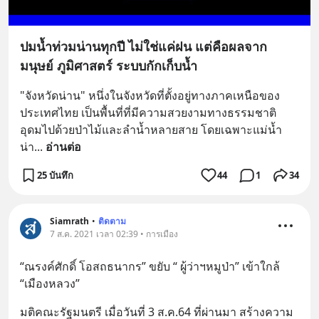
ปมน้ำท่วมน่านทุกปี ไม่ใช่แค่ฝน แต่คือผลจาก
มนุษย์ ภูมิศาสตร์ ระบบกักเก็บน้ำ
"จังหวัดน่าน" หนึ่งในจังหวัดที่ตั้งอยู่ทางภาคเหนือของ
ประเทศไทย เป็นพื้นที่ที่มีความสวยงามทางธรรมชาติ 
อุดมไปด้วยป่าไม้และลำน้ำหลายสาย โดยเฉพาะแม่น้ำ
น่า
... 
อ่านต่อ
25 บันทึก
44
1
34
Siamrath
•
ติดตาม
7 ส.ค. 2021 เวลา 02:39 • การเมือง
“ณรงค์ศักดิ์ โอสถธนากร” ขยับ “ ผู้ว่าฯหมูป่า” เข้าใกล้ 
“เมืองหลวง”
มติคณะรัฐมนตรี เมื่อวันที่ 3 ส.ค.64 ที่ผ่านมา สร้างความ