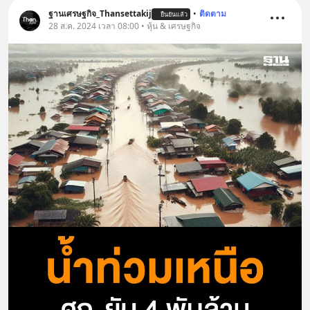
เครียด หลับยาก ผมอยากแนะนำ
ฐานเศรษฐกิจ_Thansettakij
•
ติดตาม
ยืนยันแล้ว
28 ส.ค. 2024 เวลา 08:00 • หุ้น & เศรษฐกิจ
ผลิตภัณฑ์เสริมอาหาร Diip CBD ช่วย
บรรเทาความเครียด ลดความวิตกกังวล
เพิ่มการผ่อนคลาย ซึ่งช่วยให้การนอน
หลับมีประสิทธิภาพมากยิ่งขึ้น 📍 สนใจ
สั่งซื้อสินค้า Diip CBD 💬 LINE :
@diipgeek 🔗 หรือกดลิงก์
https://lin.ee/U91Fzyz