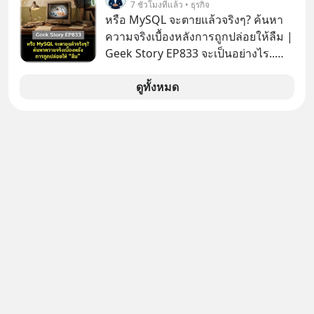
7 ชั่วโมงที่แล้ว • ธุรกิจ
อันดับ 2 รองจากกระทรวงการคลัง
หรือ MySQL จะตายแล้วจริงๆ? ค้นหา
ความจริงเบื้องหลังการถูกปล่อยให้ลืม |
Geek Story EP833 จะเป็นอย่างไร..
เมื่อซอฟต์แวร์ฟรีที่หล่อเลี้ยงเว็บไซต์
กว่าครึ่งโลก ถูกมหาเศรษฐีคู่แข่งทุ่มเงิน
ดูทั้งหมด
ซื้อกิจการไป? นี่คือเรื่องจริงของ
MySQL ฐานข้อมูลระดับตำนานที่
โปรแกรมเมอร์คนหนึ่งใช้เวลา 27 ปี
ปลุกปั้นและตั้งชื่อตามลูกสาวของตัวเอง
เมื่อรู้ว่าผลงานชิ้นเอกกำลังจะตกไปอยู่
ในมือของอาณาจักรที่จ้องจะทำลายมัน
เขาถึงขั้นต้องเขียนจดหมายเปิดผนึก
ขอร้องคนทั้งอินเทอร์เน็ตให้ช่วยหยุดยั้ง
ดีลนี้! เกิดอะไรขึ้นหลังจากการควบรวม
กิจการครั้งประวัติศาสตร์? ยักษ์ใหญ่
ตั้งใจซื้อไปพัฒนาต่อ หรือแค่ซื้อไป “ฆ่า”
ให้พ้นทางกันแน่? และทำไมจุดจบของ
เรื่องนี้ ถึงเป็นการฆาตกรรมแบบสโลว์