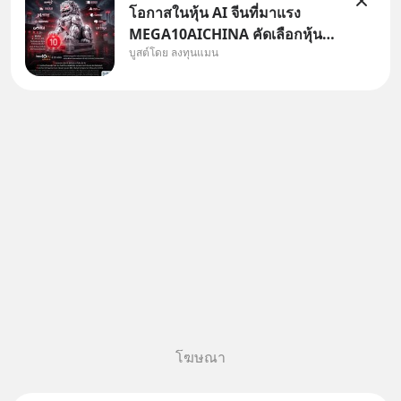
โอกาสในหุ้น AI จีนที่มาแรง
MEGA10AICHINA คัดเลือกหุ้น
บูสต์โดย ลงทุนแมน
ใหม่ 9 ตัว เข้ากองทุน.. ครอบคลุม
ทั้งซัปพลายเชน AI จีน พิเศษ ช่วง
3 - 19 ส.ค. 69 มีโปรโมชัน ลด
50% ค่าธรรมเนียมซื้อ | ยอด 2
ล้านบาทขึ้นไป ฟรีค่าธรร
โฆษณา