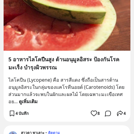
5 อาหารไลโคปีนสูง ต้านอนุมูลอิสระ ป้องกันโรค
มะเร็ง บำรุงผิวพรรณ
ไลโคปีน (Lycopene) คือ สารสีแดง ซึ่งถือเป็นสารต้าน
อนุมูลอิสระในกลุ่มของแคโรทีนอยด์ (Carotenoids) โดย
ส่วนมากแล้วจะพบในผักและผลไม้ โดยเฉพาะมะเขือเทศ  
อย
... 
ดูเพิ่มเติม
4 บันทึก
8
4
สาวดา พาเลาะ
•
ติดตาม