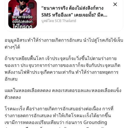
“ธนาคารจริง ต้องไม่ส่งลิงก์ทาง
SMS หรืออีเมล” เคยเจอมั้ย? มีคน
บูสต์โดย SCB Thailand
อ้างว่าโทรจากธนาคาร บอกว่า
บัญชีมีปัญหา แล้วให้กดลิงก์โน่นนี่
หรือสแกนคิวอาร์โค้ดทันที มาฟัง
อนุมูลอิสระทำให้ร่างกายเกิดการอักเสบ นำไปสู่โรคภัยไข้เจ็บ
“ป้าเก๋าเล่ากลโกง” เพื่อรู้ทันมุก
ต่างๆได้
หลอกลวงในคราบ
ถ้าเขาเหยียบพื้นโลก เจ้าประจุลบก็จะวิ่งขึ้นไปตามร่างกาย
ของเรา ประจุบวกจากร่างกายของเราก็จะจับกับประจุลบเกิด
พลังงานไฟฟ้าประจุเกืดความเท่ากัน ทำให้ร่างกายหยุดการ
อักเสบ
แผลในหลอดเลือดลดลง คลอเรสเตอรอลและหลอดเลือดแข็ง
ตัวลดลง
โรคมะเร็ง คือร่างกายเกิดการอักเสบอย่างต่อเนื่อง การที่
ร่างกายลดการอักเสบลง ทำให้เกิดโรคมะเร็งได้ยากขึ้น
เขามีการทดลองเปรียบเทียบว่า ก่อนการ Grounding 