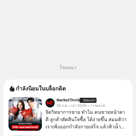
โฆษณา
กำลังนิยมในบล็อกดิต
MarketThink
ยืนยันแล้ว
30 ก.ค. เวลา 03:00 • การตลาด
จิตวิทยาการขาย ทำไม คนขายหน้าตา
ดี ลูกค้าตัดสินใจซื้อ ได้ง่ายขึ้น สมมติว่า
เราเพิ่งออกกำลังกายเสร็จ แล้วหิวน้ำ
มาก ๆ แล้วเจอร้านขายน้ำอยู่สองร้านที่