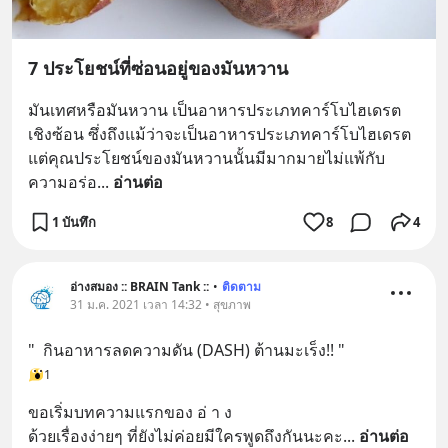
7 ประโยชน์ที่ซ่อนอยู่ของมันหวาน
มันเทศหรือมันหวาน เป็นอาหารประเภทคาร์โบไฮเดรต
เชิงซ้อน ซึ่งถึงแม้ว่าจะเป็นอาหารประเภทคาร์โบไฮเดรต 
แต่คุณประโยชน์ของมันหวานนั้นมีมากมายไม่แพ้กับ
ความอร่อ
... 
อ่านต่อ
1 บันทึก
8
4
อ่างสมอง :: BRAIN Tank ::
•
ติดตาม
31 ม.ค. 2021 เวลา 14:32 • สุขภาพ
"  กินอาหารลดความดัน (DASH) ต้านมะเร็ง!! "
1
ขอเริ่มบทความแรกของ อ่ า ง 
ด้วยเรื่องง่ายๆ ที่ยังไม่ค่อยมีใครพูดถึงกันนะคะ
... 
อ่านต่อ