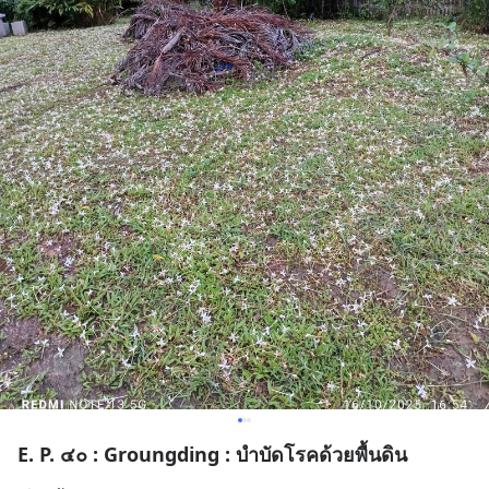
E. P. ๔๐ : Groungding : บำบัดโรคด้วยพื้นดิน