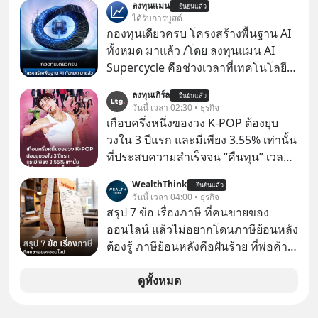
ลงทุนแมน
ยืนยันแล้ว
ขายของเหมือนกันทุกอย่าง
ได้รับการบูสต์
กองทุนเดียวครบ โครงสร้างพื้นฐาน AI
ทั้งหมด มาแล้ว /โดย ลงทุนแมน AI
Supercycle คือช่วงเวลาที่เทคโนโลยี
ปัญญาประดิษฐ์ จะกลายเป็นตัวขับ
ลงทุนเกิร์ล
ยืนยันแล้ว
เคลื่อนหลัก ของการเติบโตทาง
วันนี้ เวลา 02:30 • ธุรกิจ
เศรษฐกิจ และวิถีชีวิตของผู้คนอย่าง
เกือบครึ่งหนึ่งของวง K-POP ต้องยุบ
ยาวนานต่อจากนี้
วงใน 3 ปีแรก และมีเพียง 3.55% เท่านั้น
ที่ประสบความสำเร็จจน “คืนทุน” เวลา
มองเข้าไปในวงการ K-POP เรามักจะ
WealthThink
ยืนยันแล้ว
เห็นภาพความสำเร็จที่หรูหรา คอนเสิร์ต
วันนี้ เวลา 04:00 • ธุรกิจ
สเกลใหญ่ระดับสเตเดียม และยอดขา
สรุป 7 ข้อ เรื่องภาษี ที่คนขายของ
ยอัลบัมถล่มทลายจากวงตัวท็อปอย่าง
ออนไลน์ แล้วไม่อยากโดนภาษีย้อนหลัง
BTS, BLACKPINK หรือ SEVENTEEN
ต้องรู้ ภาษีย้อนหลังคือฝันร้าย ที่พ่อค้า
แม่ค้าคนไหนก็คงไม่อยากพบเจอ
ดูทั้งหมด