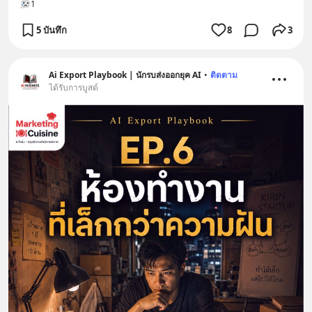
1
5 บันทึก
8
3
Ai Export Playbook | นักรบส่งออกยุค AI
•
ติดตาม
ได้รับการบูสต์