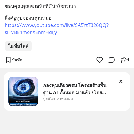
ขอบคุณคุณหมอนัดที่มีหัวใจกรุณา
ลิ้งค์ยูทูปของนคุณหมอ
https://www.youtube.com/live/SA5YtT326QQ?
si=VBE1mehXEhmHdlJy
ไลฟ์สไตล์
บันทึก
1
กองทุนเดียวครบ โครงสร้างพื้น
ฐาน AI ทั้งหมด มาแล้ว /โดย
บูสต์โดย ลงทุนแมน
ลงทุนแมน AI Supercycle คือช่วง
เวลาที่เทคโนโลยีปัญญาประดิษฐ์
จะกลายเป็นตัวขับเคลื่อนหลัก ของ
การเติบโตทางเศรษฐกิจ และวิถี
ชีวิตของผู้คนอย่างยาวนานต่