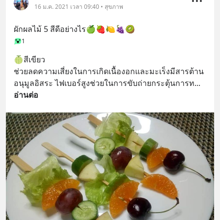
16 ม.ค. 2021 เวลา 09:40 • สุขภาพ
ผักผลไม้ 5 สีดีอย่างไร🍏🍓🍋🍇🥝
1
🍈สีเขียว
ช่วยลดความเสี่ยงในการเกิดเนื้องอกและมะเร็งมีสารต้าน
อนุมูลอิสระ ไฟเบอร์สูงช่วยในการขับถ่ายกระตุ้นการท
... 
อ่านต่อ