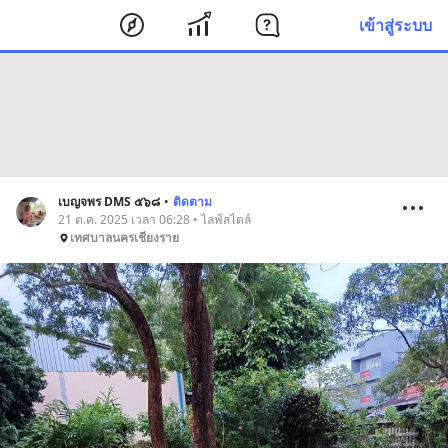
เข้าสู่ระบบ
เบญจพร DMS ๕๖๘
•
ติดตาม
21 ต.ค. 2025 เวลา 06:28 • ไลฟ์สไตล์
เทศบาลนครเชียงราย