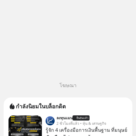
ตอบได้ที่ “ป้าเก๋าเล่ากลโกง” EP4
ตอน “เขา
โฆษณา
กำลังนิยมในบล็อกดิต
ลงทุนแมน
ยืนยันแล้ว
2 ชั่วโมงที่แล้ว • หุ้น & เศรษฐกิจ
รู้จัก 4 เครื่องมือการเงินพื้นฐาน ที่มนุษย์