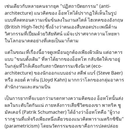
เช่นเดียวกับหลายคนจากยุค "ปฏิสถาปัตยกรรม" (anti-
architecture) แนวคิดของ อ็อทโทได้ปรากฏให้เห็นในรูป
แบบที่ลดทอนความเข้มข้นลงในงานสไตล์ ไฮเทคของอังกฤษ 
(British High-Tech) ซึ่งอ้างว่าตนเองสืบทอดประเพณีด้าน
วิศวกรรมที่เปี่ยมด้วยวิสัยทัศน์ แม้จะปราศจากความโหยหา
ในโลกอนาคตอย่างที่เคยเป็นมาก็ตาม
แต่ในขณะที่เรื่องนี้อาจดูเหมือนถูกต้องเพียงผิวเผิน แต่อาคาร
แบบ "ขนบดั้งเดิม" ที่หาได้ยากของอ็อทโท กลับจัดให้เขาอยู่
ในกลุ่มที่ใกล้เคียงกับสถาปัตยกรรมเชิงนิเวศ (eco-
architecture) ของนักออกแบบอย่าง สตีฟ แบร์ (Steve Baer) 
หรือ ลอยด์ คาห์น (Lloyd Kahn) มากกว่าโลกของกลุ่มอาคาร
สำนักงานและสนามบิน
เป็นการยากที่จะบอกว่ามรดกทางความคิดของ อ็อทโทนั้นส่ง
ผลในระดับใดกันแน่ ภายหลังการเสียชีวิตของเขา พาทริค ชู
มัคเคอร์ (Patrik Schumacher) ได้อ้างว่าอ็อทโทคือ "ผู้วาง
รากฐานที่แท้จริงเพียงหนึ่งเดียวของแนวคิดพาราเมตริกซิซึม" 
(parametricism) โดยนวัตกรรมของเขาคือการปลดปล่อย