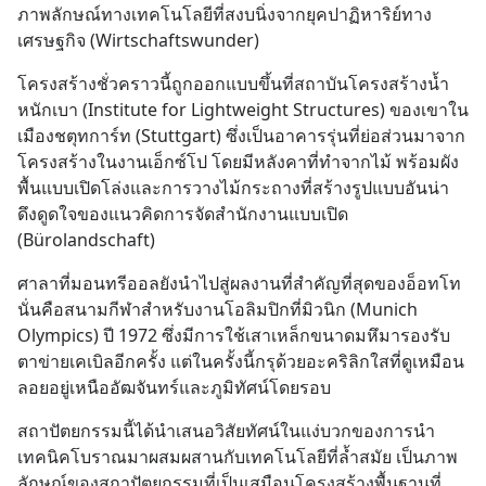
ภาพลักษณ์ทางเทคโนโลยีที่สงบนิ่งจากยุคปาฏิหาริย์ทาง
เศรษฐกิจ (Wirtschaftswunder)
โครงสร้างชั่วคราวนี้ถูกออกแบบขึ้นที่สถาบันโครงสร้างน้ำ
หนักเบา (Institute for Lightweight Structures) ของเขาใน
เมืองชตุทการ์ท (Stuttgart) ซึ่งเป็นอาคารรุ่นที่ย่อส่วนมาจาก
โครงสร้างในงานเอ็กซ์โป โดยมีหลังคาที่ทำจากไม้ พร้อมผัง
พื้นแบบเปิดโล่งและการวางไม้กระถางที่สร้างรูปแบบอันน่า
ดึงดูดใจของแนวคิดการจัดสำนักงานแบบเปิด 
(Bürolandschaft)
ศาลาที่มอนทรีออลยังนำไปสู่ผลงานที่สำคัญที่สุดของอ็อทโท 
นั่นคือสนามกีฬาสำหรับงานโอลิมปิกที่มิวนิก (Munich 
Olympics) ปี 1972 ซึ่งมีการใช้เสาเหล็กขนาดมหึมารองรับ
ตาข่ายเคเบิลอีกครั้ง แต่ในครั้งนี้กรุด้วยอะคริลิกใสที่ดูเหมือน
ลอยอยู่เหนืออัฒจันทร์และภูมิทัศน์โดยรอบ
สถาปัตยกรรมนี้ได้นำเสนอวิสัยทัศน์ในแง่บวกของการนำ
เทคนิคโบราณมาผสมผสานกับเทคโนโลยีที่ล้ำสมัย เป็นภาพ
ลักษณ์ของสถาปัตยกรรมที่เป็นเสมือนโครงสร้างพื้นฐานที่