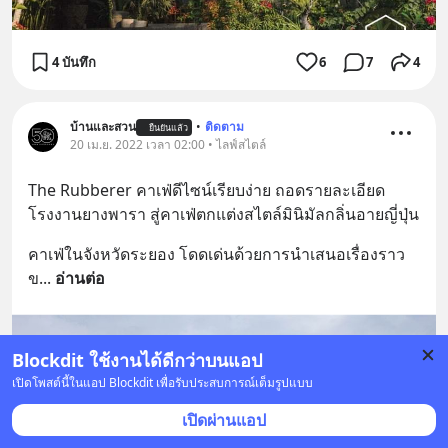
4 บันทึก
6
7
4
บ้านและสวน
•
ติดตาม
ยืนยันแล้ว
20 เม.ย. 2022 เวลา 02:00 • ไลฟ์สไตล์
The Rubberer คาเฟ่ดีไซน์เรียบง่าย ถอดรายละเอียด
โรงงานยางพารา สู่คาเฟ่ตกแต่งสไตล์มินิมัลกลิ่นอายญี่ปุ่น
คาเฟ่ในจังหวัดระยอง โดดเด่นด้วยการนำเสนอเรื่องราว
ข
... 
อ่านต่อ
Blockdit ใช้งานได้ดีกว่าบนแอป
เปิดโพสต์นี้ในแอป Blockdit เพื่อรับประสบการณ์เต็มรูปแบบ
เปิดผ่านแอป