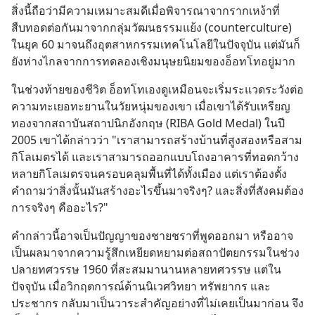
สิ่งนี้ถือว่ามีความเหมาะสมดีเมื่อพิจารณาจากรากเหง้าที่
สืบทอดต่อกันมาจากกลุ่มวัฒนธรรมแย้ง (counterculture) 
ในยุค 60 มาจนถึงอุตสาหกรรมเทคโนโลยีในปัจจุบัน แต่มันก็
ยังห่างไกลจากการทดลองเชิงมนุษยนิยมของอ็อทโทอยู่มาก
ในช่วงท้ายของชีวิต อ็อทโทเองดูเหมือนจะเริ่มระแวดระวังต่อ
ความทะเยอทะยานในวัยหนุ่มของเขา เมื่อเขาได้รับเหรียญ
ทองจากสถาบันสถาปนิกอังกฤษ (RIBA Gold Medal) ในปี 
2005 เขาได้กล่าวว่า "เราสามารถสร้างบ้านที่สูงสองหรือสาม
กิโลเมตรได้ และเราสามารถออกแบบโถงอาคารที่ทอดกว้าง
หลายกิโลเมตรจนครอบคลุมพื้นที่ได้ทั้งเมือง แต่เราต้องตั้ง
คำถามว่าสิ่งนั้นมันสร้างอะไรขึ้นมาจริงๆ? และสิ่งที่สังคมต้อง
การจริงๆ คืออะไร?"
คำกล่าวนี้อาจเป็นปัญญาของชายชราที่พูดออกมา หรืออาจ
เป็นผลมาจากความรู้สึกเหยียดหยามต่อสถาปัตยกรรมในช่วง
ปลายทศวรรษ 1960 ที่สะสมมานานหลายทศวรรษ แต่ใน
ปัจจุบัน เมื่อวิกฤตการณ์ด้านนิเวศวิทยา ทรัพยากร และ
ประชากร กลับมาเป็นวาระสำคัญอย่างที่ไม่เคยเป็นมาก่อน จึง