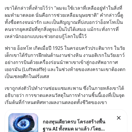
เขาได้กล่าวทิ้งท้ายไว้ว่า "ผมจะใช้เวลาที่เหลืออยู่ทำในสิ่งที่
ผมทำมาตลอด นั่นคือการช่วยเหลือมนุษยชาติ" คำกล่าวนี้ดู
ทั้งซื่อตรงจนน่ารัก และเป็นสัญญาณที่บ่งบอกว่าอ็อทโทเป็น
คนจากยุคสมัยที่ทุกสิ่งดูจะเป็นไปได้เสมอ แม้กระทั่งการที่
เหล่านักออกแบบจะช่วยกอบกู้โลกใบนี้ไว้
ฟราย อ็อทโท เกิดเมื่อปี 1925 ในครอบครัวประติมากร ในวัย
เด็กเขาได้รับการฝึกฝนด้านงานช่างหิน งานอดิเรกในวัยเยาว์
อย่างการบินด้วยเครื่องร่อนนำพาเขาเข้าสู่กองทัพอากาศ
เยอรมัน (Luftwaffe) และในช่วงท้ายของสงครามเขาต้องตก
เป็นเชลยศึกในฝรั่งเศส
เขาถูกส่งตัวไปทำงานซ่อมแซมสะพาน ซึ่งในภายหลังเขาได้
อธิบายว่า การขาดแคลนวัสดุในการทำงานชิ้นนี้เองที่เป็นจุด
เริ่มต้นที่กำหนดทิศทางผลงานตลอดทั้งชีวิตของเขา
กองทุนเดียวครบ โครงสร้างพื้น
ฐาน AI ทั้งหมด มาแล้ว /โดย