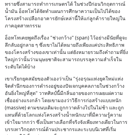
ทรายซึ่งสามารถทำการเกษตรได้ ในช่วงปีก่อนวิกฤตการณ์
น้ำมัน อ็อทโทได้จัดทำแผนการศึกษาความเป็นไปได้ของ
โครงสร้างเปลือกอาคารยักษ์เหล่านี้ให้แก่ลูกค้ารายใหญ่ใน
ภาคอุตสาหกรรม
อ็อทโทเคยพูดถึงเรื่อง "ช่วงกว้าง" (span) ไว้อย่างมีนัยที่ดูจะ
ลึกลับอยู่กลาย ๆ ซึ่งเขาไม่ได้หมายถึงเพียงแค่ประสิทธิภาพ
ของโครงสร้างของเขาเท่านั้น แต่ยังหมายรวมถึงคำถามที่ยิ่ง
ใหญ่กว่านั้นว่ามนุษยชาติจะสามารถบรรลุความสำเร็จใน
ระดับใดได้บ้าง
เขาเรียกยุคสมัยของตัวเองว่าเป็น "รุ่งอรุณแห่งยุคใหม่แห่ง
จิตสำนึกของการดำรงอยู่ของปัจเจกบุคคลภายในช่วงกว้าง
อันยิ่งใหญ่ที่สุด" วาทศิลป์นี้มีกลิ่นอายของการเผยแผ่ความ
เชื่ออย่างแรงกล้า โดยเขามองว่าวิธีการก่อสร้างแบบหนัก 
(massive) ตามขนบเดิมจะถูกกวาดล้างไปในไม่ช้า และถูก
แทนที่ด้วยโลกแห่งโครงสร้างน้ำหนักเบาที่มีความรู้ความ
เข้าใจมากกว่า ซึ่งเป็นทางเลือกที่จริงจังเพียงทางเดียวในการ
บรรเทาวิกฤตการณ์ด้านประชากรและระบบนิเวศที่เริ่ม