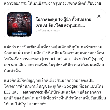
สถาปัตยกรรมให้เป็นอิสระจากรูปทรงเรขาคณิตที่เรียบง่าย
โอกาสลงทุน 10 ผู้นำ ทั้งซัปพลาย
เชน AI จีน /โดย ลงทุนแมน
บูสต์โดย ลงทุนแมน
✅ลงทุนตรง คัด 10 ผู้นำเน้น ๆ ใน
ธีม AI จีน ✅คัดเลือกหุ้นใหม่ 9 ตัว
เข้ากองทุน ✅ร่วมเป็นเจ้าของ
แต่ทว่า การขีดเขียนพื้นที่อย่างฟุ่มเฟือยที่ชูมัคเคอร์พยายาม
ผู้นำ AI จีน ตั้งแต่โรงงานผลิตชิป
นำเสนอนั้น แทบไม่มีอะไรที่เหมือนกับความลุ่มหลงของอ็อท
หน่วยความจำ โมเดล
โทในเรื่องการลดทอน (reduction) และ "ช่วงกว้าง" (span) 
เลย นอกเสียจากความนิยมในรูปทรงที่มีความโค้งมนเหมือน
กันเท่านั้น
แนวคิดที่มีจิตวิญญาณใกล้เคียงกันมากกว่าอาจจะเป็น
โครงการสำนักงานใหญ่ของ กูเกิล (Google) ที่ออกแบบโดย 
BIG และ Heatherwick ซึ่งได้ปัดฝุ่นแนวคิด "เปลือกอาคาร
ยักษ์" ของ อ็อทโท มาใช้เพื่อสร้างพื้นที่สำนักงานที่ปรับเปลี่ยน
ได้และไม่มีรูปแบบตายตัว