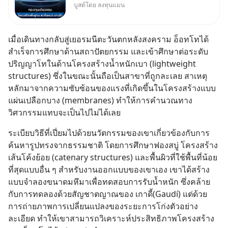
บูสต์โดย ลงทุนแมน
ลงทุนแมน AI Supercycle คือ
ช่วงเวลาที่เทคโนโลยีปัญญา
ประดิษฐ์ จะกลายเป็นตัวขับเคลื่อน
เมื่อเดินทางกลับสู่เยอรมนีตะวันตกหลังสงคราม อ็อทโทได้
หลัก ของการเติบโตทางเศรษฐกิจ
สำเร็จการศึกษาด้านสถาปัตยกรรม และเข้าศึกษาต่อระดับ
และวิถีชีวิตของผู้คนอย่างยาวนา
ปริญญาโทในด้านโครงสร้างน้ำหนักเบา (lightweight 
นต่
structures) ซึ่งในขณะนั้นถือเป็นสาขาที่ถูกละเลย สาเหตุ
หลักมาจากความซับซ้อนของแรงที่เกิดขึ้นในโครงสร้างแบบ
แผ่นเปลือกบาง (membranes) ทำให้การคำนวณทาง
วิศวกรรมแทบจะเป็นไปไม่ได้เลย
ระเบียบวิธีที่เปี่ยมไปด้วยนวัตกรรมของเขาเกี่ยวข้องกับการ
ค้นหารูปทรงจากธรรมชาติ โดยการศึกษาฟองสบู่ โครงสร้าง
เส้นโค้งย้อย (catenary structures) และพื้นผิวที่ใช้พื้นที่น้อย
ที่สุดแบบอื่น ๆ สำหรับงานออกแบบของเขาเอง เขาได้สร้าง
แบบจำลองขนาดมหึมาเพื่อทดสอบการรับน้ำหนัก ซึ่งคล้าย
กับการทดลองด้วยสัญชาตญาณของ เกาดี้(Gaudí) แต่ด้วย
การถ่ายภาพการเปลี่ยนแปลงของระยะการโก่งตัวอย่าง
ละเอียด ทำให้เขาสามารถวิเคราะห์ประสิทธิภาพโครงสร้าง