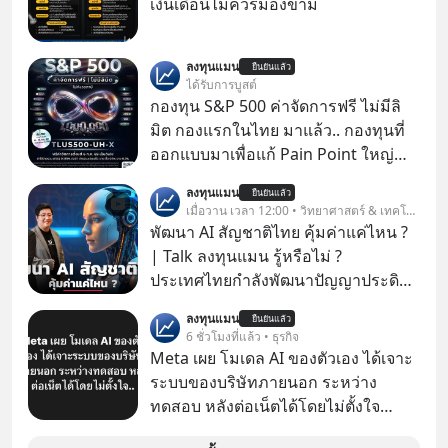
เงินเดือนไม่ควรมองข้าม
ลงทุนแมน
ยืนยันแล้ว
ได้รับการบูสต์
กองทุน S&P 500 ค่าจัดการฟรี ไม่มีลิ
มิต กองแรกในไทย มาแล้ว.. กองทุนที่
ออกแบบมาเพื่อแก้ Pain Point ใหญ่
ของนักลงทุนไทยพร้อมกัน 3 เรื่อง
ลงทุนแมน
ยืนยันแล้ว
เมื่อวาน เวลา 12:00 • วิทยาศาสตร์ & เทคโนโลยี
พัฒนา AI สัญชาติไทย คุ้มค่าแค่ไหน ?
| Talk ลงทุนแมน รู้หรือไม่ ?
ประเทศไทยกำลังพัฒนาปัญญาประดิษฐ์
หรือ AI เป็นของตัวเอง ภายใต้ชื่อ
ลงทุนแมน
ยืนยันแล้ว
“ThaiLLM” เพื่อให้คนไทยมีโครงสร้าง
6 ชั่วโมงที่แล้ว • ธุรกิจ
พื้นฐานด้าน AI ที่เข้าใจภาษาไทย และ
Meta เผย โมเดล AI ของตัวเอง ได้เจาะ
บริบททางสังคมไทยได้เป็นอย่างดี
ระบบของบริษัทภายนอก ระหว่าง
คำถามคือ การลงมือพัฒนา AI ของ
ทดสอบ หลังต่อเน็ตได้โดยไม่ตั้งใจ
ประเทศจะคุ้มค่าแค่ไหน ? และหลังจาก
Meta Platforms Inc. เปิดเผยว่า หนึ่ง
นำ ThaiLLM มาใช้จริง จะเกิดอะไรขึ้น