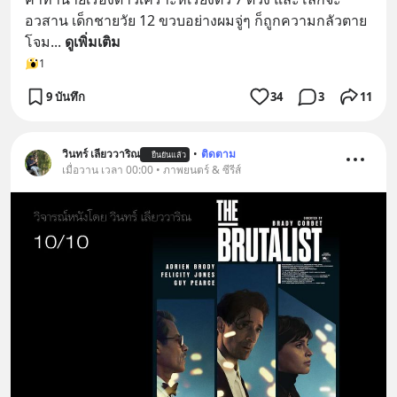
อวสาน เด็กชายวัย 12 ขวบอย่างผมจู่ๆ ก็ถูกความกลัวตาย
โจม
... 
ดูเพิ่มเติม
1
9 บันทึก
34
3
11
วินทร์ เลียววาริณ
•
ติดตาม
ยืนยันแล้ว
เมื่อวาน เวลา 00:00 • ภาพยนตร์ & ซีรีส์