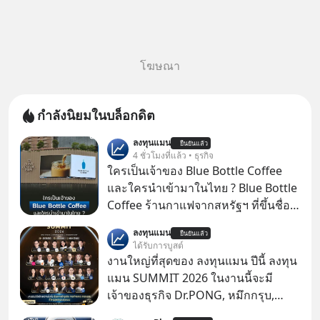
โฆษณา
กำลังนิยมในบล็อกดิต
ลงทุนแมน
ยืนยันแล้ว
4 ชั่วโมงที่แล้ว • ธุรกิจ
ใครเป็นเจ้าของ Blue Bottle Coffee
และใครนำเข้ามาในไทย ? Blue Bottle
Coffee ร้านกาแฟจากสหรัฐฯ ที่ขึ้นชื่อ
เรื่องความพิถีพิถัน กำลังจะเปิดสาขา
ลงทุนแมน
ยืนยันแล้ว
แรกในประเทศไทย ที่ Central Park
ได้รับการบูสต์
งานใหญ่ที่สุดของ ลงทุนแมน ปีนี้ ลงทุน
แมน SUMMIT 2026 ในงานนี้จะมี
เจ้าของธุรกิจ Dr.PONG, หมึกกรุบ,
Srichand, Jones’ Salad, LA GLACE,