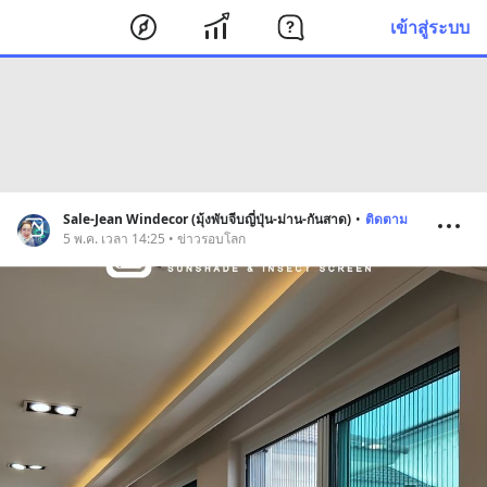
เข้าสู่ระบบ
Sale-Jean Windecor (มุ้งพับจีบญี่ปุ่น-ม่าน-กันสาด)
•
ติดตาม
5 พ.ค. เวลา 14:25 • ข่าวรอบโลก