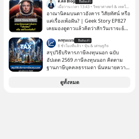
ด.ดล Blog
ยืนยันแล้ว
Fastwork, MizuMi, KARMART, อิชิตัน
เมื่อวาน เวลา 13:43 • วิทยาศาสตร์ & เทคโนโลยี
มาแชร์ความรู้การสร้างธุรกิจ
อาณานิคมบนดาวอังคาร วิสัยทัศน์ หรือ
แค่เรื่องเพ้อฝัน? | Geek Story EP827
เคยมองดูดาวแล้วคิดว่าสักวันเราจะย้าย
ไปอยู่บนดาวอังคารตามที่ Elon Musk
ลงทุนแมน
ยืนยันแล้ว
หรือ Jeff Bezos บอกไว้หรือเปล่า ภาพ
8 ชั่วโมงที่แล้ว • หุ้น & เศรษฐกิจ
ฝันที่มหาเศรษฐีซิลิคอนแวลลีย์วาดไว้ว่า
สรุปวิธีบริหารภาษีลงทุนนอก ฉบับ
มนุษย์นับล้านจะไปสร้างอาณานิคม
อัปเดต 2569 ภาษีลงทุนนอก คิดตาม
ใหม่ ล้อมรอบด้วยเทคโนโลยีสุดล้ำ อาจ
ฐานภาษีบุคคลธรรมดา นั่นหมายความ
จะฟังดูน่าตื่นเต้น แต่ความจริงที่ถูกซ่อน
ว่าถ้าเรามีกำไร 100,000 บาท
ไว้ใต้พรมคือ ดาวอังคารเป็นเพียงนรกที่
ดูทั้งหมด
เต็มไปด้วยรังสีมรณะและฝุ่นพิษ แล้ว
ทำไมบรรดาผู้นำเทคโนโลยีถึงยัง
พยายามหลอกขายฝันลมๆ แล้งๆ นี้ให้
กับคนทั้งโลก พวกเขากำลังซ่อนความ
ลับอะไรไว้เบื้องหลังโปรเจกต์อวกาศที่
ผลาญทรัพยากรมหาศาล วันนี้เราจะมา
กะเทาะเปลือกความลวงโลกนี้กัน ใครที่