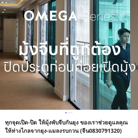
ทุกจุดเปิด-ปิด ให้มุ้งพับจีบกันยุง ของเราช่วยดูแลคุณ
ให้ห่างไกลจากยุง-แมลงรบกวน (จีน0830791320)