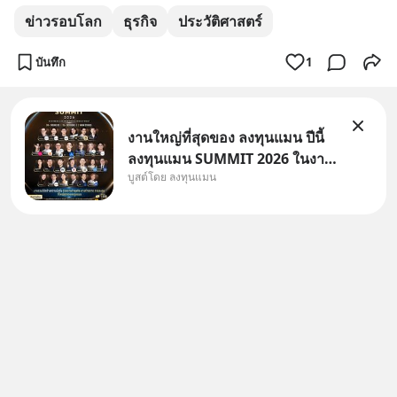
ข่าวรอบโลก
ธุรกิจ
ประวัติศาสตร์
บันทึก
1
งานใหญ่ที่สุดของ ลงทุนแมน ปีนี้
ลงทุนแมน SUMMIT 2026 ในงาน
บูสต์โดย ลงทุนแมน
นี้จะมีเจ้าของธุรกิจ Dr.PONG,
หมึกกรุบ, Srichand, Jones’
Salad, LA GLACE, Fastwork,
MizuMi, KARMART, อิชิตัน มา
แชร์ความรู้การสร้างธุรกิจ