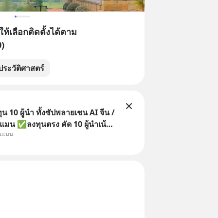
้เลือกติดตั้งได้ตาม
)
ประวัติศาสตร์
 10 ผู้นำ ทั้งซัปพลายเชน AI จีน /
แมน ✅ลงทุนตรง คัด 10 ผู้นำเน้น
ุนแมน
 จีน ✅คัดเลือกหุ้นใหม่ 9 ตัว เข้า
วมเป็นเจ้าของผู้นำ AI จีน ตั้งแต่
ิตชิป หน่วยความจำ โมเดล