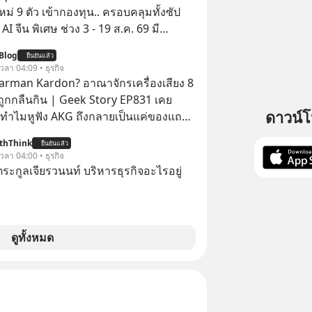
ใหม่ 9 ตัว เข้ากองทุน.. ครอบคลุมทั้งซัป
พิเศษ ช่วง 3 - 19 ส.ค. 69 มี
 ลด 50% ค่าธรรมเนียมซื้อ | ยอด 2 ล้าน
Blog
ยืนยันแล้ว
 ฟรีค่าธรรมเนียมซื้อ
 เวลา 04:09 • ธุรกิจ
arman Kardon? อาณาจักรเครื่องเสียง 8
่ถูกกลืนกิน | Geek Story EP831 เคย
ดาวน์
ทำไมหูฟัง AKG ถึงกลายเป็นแค่ของแถม
อถือ? หรือลำโพง JBL ถึงวางขายเกลื่อน
thThink
ยืนยันแล้ว
ล้ว ชื่อเหล่านี้คือ
 เวลา 04:00 • ธุรกิจ
ะดับเทพที่นักเล่นเครื่องเสียงยุคก่อนยอม
ะกูลเจียรวนนท์ บริหารธุรกิจอะไรอยู่
ลักแสนเพื่อครอบครอง แต่เบื้องหลังความ
ีโศกนาฏกรรมของโลกธุรกิจซ่อนอยู่
ครื่องเสียงที่ยิ่งใหญ่ที่สุดบนโลก ถูก
ไปด้วยมูลค่า 8 พันล้านดอลลาร์โดย
ดูทั้งหมด
ละสิ่งที่เจ็บปวดที่สุดคือ ยักษ์ใหญ่จาก
ไม่ได้ซื้อเพราะหลงใหลในเสียงเพลง แต่
เป็นทางลัดเอาเทคโนโลยีไปใส่ในหน้าปัด
ดของศิลปะแห่งเสียง