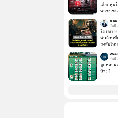
เลือกหุ้น
พลายเชน AI จีน 
โปรโมชัน
ด.ดล 
บาทขึ้นไป
วันนี้
ใครฆ่า H
พันล้านที
สงสัยไหม
ในกล่องมื
Weal
ตามห้างทั่วไป? ทั้งที่จริง ๆ แ
วันนี้
“ตำนาน” ร
ลูกหลานตร
จ่ายเงินห
บ้าง ?
แมสนี้ ม
อาณาจักรเ
กว้านซื้อ
Samsung แ
เกาหลีใต้
ซื้อเพื่อ
รถยนต์อัจฉริยะ จากจุดสูงสุ