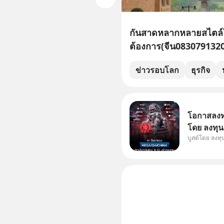
กันสาดหลากหลายสไตล์ให
ต้องการ(จีน0830791320
ข่าวรอบโลก
ธุรกิจ
โอกาสลงทุน
โดย ลงทุน
บูสต์โดย ลงท
ๆ ในธีม AI
กองทุน ✅ร่
โรงงานผล