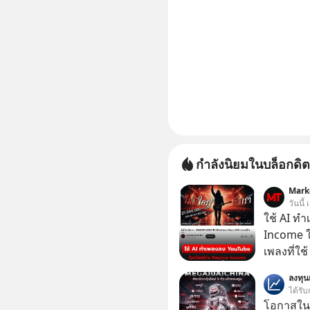
กำลังนิยมในบล็อกดิต
Mark
วันนี้
ใช้ AI ท
Income ใน
เพลงที่ใช้
ใครรู้ตัว
ลงทุ
ตอนนี้มีย
ได้รับ
โอกาสในห