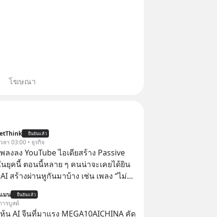
โฆษณา
etThink
ยืนยันแล้ว
 เวลา 03:00 • ธุรกิจ
ำเพลงลง YouTube ไอเดียสร้าง Passive
ยุคนี้ ตอนนี้หลาย ๆ คนน่าจะเคยได้ยิน
 AI สร้างผ่านหูกันมาบ้าง เช่น เพลง “ไม่มี
เรา” จากช่องชื่อว่า UNHEARD MUSIC ที่
นแมน
ยืนยันแล้ว
อดรับชมกว่า 26 ล้านครั้งแล้ว
การบูสต์
ุ้น AI จีนที่มาแรง MEGA10AICHINA คัด