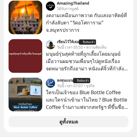
AmazingThailand
ภาษี หลายคนมักได้รับคำแนะนำให้
ได้รับการบูสต์
ลงทุนใน RMF เพราะนอกจากจะช่วยลด
งดงามเหมือนภาพวาด กับแสงอาทิตย์ที่
หย่อนภาษีได้แล้ว ยังเป็นโอกาสในการ
กำลังลับตา ”วัดอโศการาม”
สร้างความมั่งคั่งระยะยาว แต่น้อยคน
จ.สมุทรปราการ
นักที่จะลงลึกว่า ถ้าลงทุนใน RMF ควรรู้
เขียนไว้ให้เธอ
อะไรบ้าง ควรดู ตรงไหน ทำอย่างไร ถึง
ยืนยันแล้ว
วันนี้ เวลา 05:55 • ความคิดเห็น
จะดีกับเรา แล้วเราควรรู้ข้อมูลอะไร
มนุษย์รุ่นสุดท้ายที่ถูกเลี้ยงโดยมนุษย์
เกี่ยวกับ RMF บ้าง เพื่อให้นำไปใช้ต่อได้
เมื่อวานผมชวนเพื่อนๆไปดูหนังเรื่อง
จริง ๆ ลงทุนแมนจะเล่าให้ฟัง
จดหมายรักถึงอาม่า หนังแต้จิ๋วที่กำลัง
โด่งดังทั่วโลกอยู่ในตอนนี้ เหตุเกิดจาก
ลงทุนแมน
ยืนยันแล้ว
ป๊าผมเห็นโปสเตอร์หนังเรื่องนี้หลาย
วันนี้ เวลา 07:07 • ธุรกิจ
เดือนก่อนและอยากดูมาก ด้วยเพราะว่า
ใครเป็นเจ้าของ Blue Bottle Coffee
อากงก็มาจากเมืองจีน ป๊าก็พูดแต้จิ๋วได้
และใครนำเข้ามาในไทย ? Blue Bottle
มีเรื่องราวมีความผูกพันที่ได้ยินตั้งแต่
Coffee ร้านกาแฟจากสหรัฐฯ ที่ขึ้นชื่อ
เด็ก
เรื่องความพิถีพิถัน กำลังจะเปิดสาขา
แรกในประเทศไทย ที่ Central Park
ดูทั้งหมด