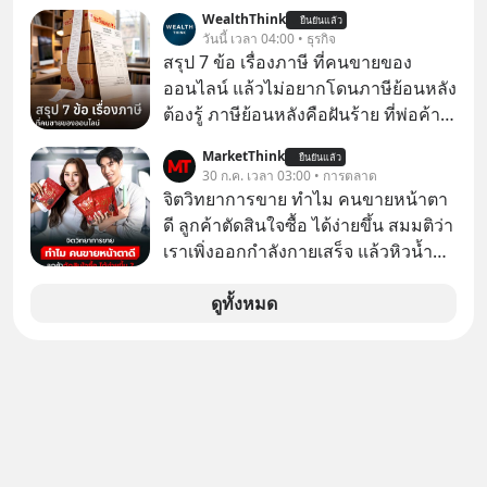
หุ้นใหม่ 9 ตัว เข้ากองทุน ✅ร่วมเป็น
WealthThink
ยืนยันแล้ว
เจ้าของผู้นำ AI จีน ตั้งแต่โรงงานผลิตชิป
วันนี้ เวลา 04:00 • ธุรกิจ
หน่วยความจำ โมเดล AI ยันหุ่นยนต์
สรุป 7 ข้อ เรื่องภาษี ที่คนขายของ
✅ได้การรับยกเว้นภาษี Capital Gain
ออนไลน์ แล้วไม่อยากโดนภาษีย้อนหลัง
ตามกฎหมายภาษีของประเทศไทย
ต้องรู้ ภาษีย้อนหลังคือฝันร้าย ที่พ่อค้า
แม่ค้าคนไหนก็คงไม่อยากพบเจอ
MarketThink
ยืนยันแล้ว
30 ก.ค. เวลา 03:00 • การตลาด
จิตวิทยาการขาย ทำไม คนขายหน้าตา
ดี ลูกค้าตัดสินใจซื้อ ได้ง่ายขึ้น สมมติว่า
เราเพิ่งออกกำลังกายเสร็จ แล้วหิวน้ำ
มาก ๆ แล้วเจอร้านขายน้ำอยู่สองร้านที่
ขายของเหมือนกันทุกอย่าง
ดูทั้งหมด