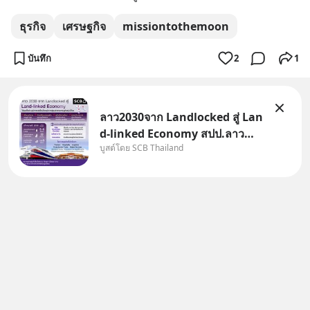
ธุรกิจ
เศรษฐกิจ
missiontothemoon
บันทึก
2
1
ลาว2030จาก Landlocked สู่ Lan
d-linked Economy สปป.ลาว
บูสต์โดย SCB Thailand
กำลังเปลี่ยนบทบาทจาก “ประเทศ
ทางผ่าน” สู่ “ศูนย์กลางเศรษฐกิจ
และโลจิสติกส์” ของอนุภูมิภาคลุ่ม
แม่น้ำโขง