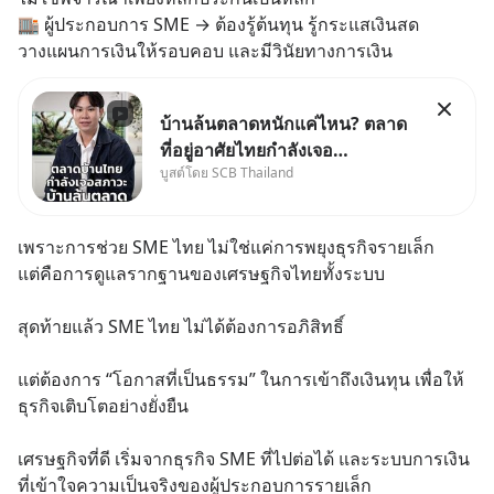
🏬 ผู้ประกอบการ SME → ต้องรู้ต้นทุน รู้กระแสเงินสด 
วางแผนการเงินให้รอบคอบ และมีวินัยทางการเงิน
บ้านล้นตลาดหนักแค่ไหน? ตลาด
ที่อยู่อาศัยไทยกำลังเจอ
บูสต์โดย SCB Thailand
Oversupply หนักกว่าที่คิด และ
ปัญหานี้อาจไม่ได้จบแค่เรื่อง
เศรษฐกิจ #SCBEIC #อสังหา
เพราะการช่วย SME ไทย ไม่ใช่แค่การพยุงธุรกิจรายเล็ก
#บ้านล้นตลาด #เศรษฐกิจไทย
แต่คือการดูแลรากฐานของเศรษฐกิจไทยทั้งระบบ
#EICAround #SCBThailand
สามารถดูคลิปท
สุดท้ายแล้ว SME ไทย ไม่ได้ต้องการอภิสิทธิ์
แต่ต้องการ “โอกาสที่เป็นธรรม” ในการเข้าถึงเงินทุน เพื่อให้
ธุรกิจเติบโตอย่างยั่งยืน
เศรษฐกิจที่ดี เริ่มจากธุรกิจ SME ที่ไปต่อได้ และระบบการเงิน
ที่เข้าใจความเป็นจริงของผู้ประกอบการรายเล็ก