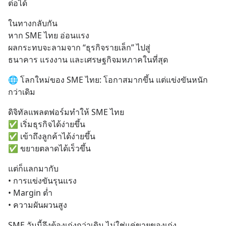
ต่อได้
ในทางกลับกัน
หาก SME ไทย อ่อนแรง
ผลกระทบจะลามจาก “ธุรกิจรายเล็ก” ไปสู่
ธนาคาร แรงงาน และเศรษฐกิจมหภาคในที่สุด
🌐 โลกใหม่ของ SME ไทย: โอกาสมากขึ้น แต่แข่งขันหนัก
กว่าเดิม
ดิจิทัลแพลตฟอร์มทำให้ SME ไทย
✅ เริ่มธุรกิจได้ง่ายขึ้น
✅ เข้าถึงลูกค้าได้ง่ายขึ้น
✅ ขยายตลาดได้เร็วขึ้น
แต่ก็แลกมากับ
• การแข่งขันรุนแรง
• Margin ต่ำ
• ความผันผวนสูง
SME วันนี้จึงต้องเก่งกว่าเดิม ไม่ใช่แค่ขายของเก่ง