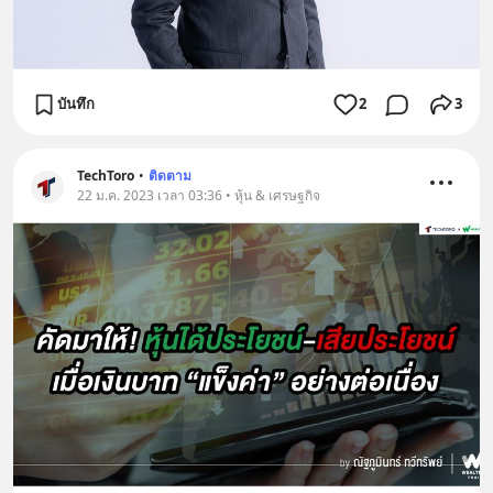
บันทึก
2
3
TechToro
•
ติดตาม
22 ม.ค. 2023 เวลา 03:36 • หุ้น & เศรษฐกิจ