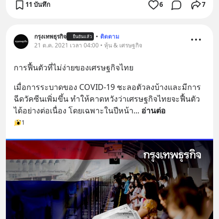
11 บันทึก
6
7
กรุงเทพธุรกิจ
•
ติดตาม
ยืนยันแล้ว
21 ต.ค. 2021 เวลา 04:00 • หุ้น & เศรษฐกิจ
การฟื้นตัวที่ไม่ง่ายของเศรษฐกิจไทย
เมื่อการระบาดของ COVID-19 ชะลอตัวลงบ้างและมีการ
ฉีดวัคซีนเพิ่มขึ้น ทำให้คาดหวังว่าเศรษฐกิจไทยจะฟื้นตัว
ได้อย่างต่อเนื่อง โดยเฉพาะในปีหน้า
... 
อ่านต่อ
1