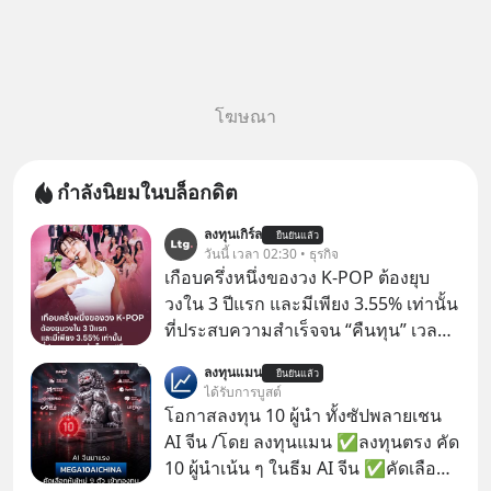
โฆษณา
กำลังนิยมในบล็อกดิต
ลงทุนเกิร์ล
ยืนยันแล้ว
วันนี้ เวลา 02:30 • ธุรกิจ
เกือบครึ่งหนึ่งของวง K-POP ต้องยุบ
วงใน 3 ปีแรก และมีเพียง 3.55% เท่านั้น
ที่ประสบความสำเร็จจน “คืนทุน” เวลา
มองเข้าไปในวงการ K-POP เรามักจะ
ลงทุนแมน
ยืนยันแล้ว
เห็นภาพความสำเร็จที่หรูหรา คอนเสิร์ต
ได้รับการบูสต์
สเกลใหญ่ระดับสเตเดียม และยอดขา
โอกาสลงทุน 10 ผู้นำ ทั้งซัปพลายเชน
ยอัลบัมถล่มทลายจากวงตัวท็อปอย่าง
AI จีน /โดย ลงทุนแมน ✅ลงทุนตรง คัด
BTS, BLACKPINK หรือ SEVENTEEN
10 ผู้นำเน้น ๆ ในธีม AI จีน ✅คัดเลือก