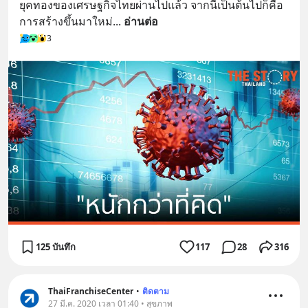
ยุคทองของเศรษฐกิจไทยผ่านไปแล้ว จากนี้เป็นต้นไปก็คือ
การสร้างขึ้นมาใหม่
... 
อ่านต่อ
3
125 บันทึก
117
28
316
ThaiFranchiseCenter
•
ติดตาม
27 มี.ค. 2020 เวลา 01:40 • สุขภาพ