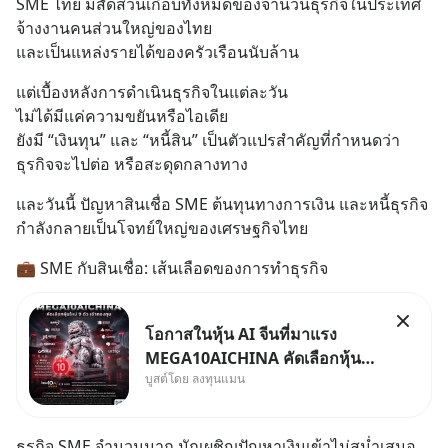
SME ไทย มีสัดส่วนเกือบทั้งหมดของจำนวนธุรกิจในประเทศ
จ้างงานคนส่วนใหญ่ของไทย
และเป็นแหล่งรายได้ของครัวเรือนนับล้าน
แต่เบื้องหลังการดำเนินธุรกิจในแต่ละวัน
ไม่ได้มีแค่ความขยันหรือไอเดีย
ยังมี “เงินทุน” และ “หนี้สิน” เป็นตัวแปรสำคัญที่กำหนดว่า
ธุรกิจจะไปต่อ หรือสะดุดกลางทาง
และวันนี้ ปัญหาสินเชื่อ SME ต้นทุนทางการเงิน และหนี้ธุรกิจ 
กำลังกลายเป็นโจทย์ใหญ่ของเศรษฐกิจไทย
💼 SME กับสินเชื่อ: เส้นเลือดของการทำธุรกิจ
โอกาสในหุ้น AI จีนที่มาแรง
MEGA10AICHINA คัดเลือกหุ้น
บูสต์โดย ลงทุนแมน
ใหม่ 9 ตัว เข้ากองทุน.. ครอบคลุม
ทั้งซัปพลายเชน AI จีน พิเศษ ช่วง
3 - 19 ส.ค. 69 มีโปรโมชัน ลด
ธุรกิจ SME จำนวนมาก มักเผชิญปัญหาเงินเข้าไม่สม่ำเสมอ 