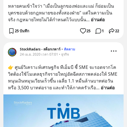
หลายคนเข้าใจว่า "เมื่อเป็นลูกของพ่อและแม่ ก็ย่อมเป็น
บุตรชอบด้วยกฎหมายของทั้งสองฝ่าย" แต่ในความเป็น
จริง กฎหมายไทยไม่ได้กำหนดไว้แบบนั้น
... 
อ่านต่อ
25 บันทึก
25
1
22
StockRadars - สต็อกเรดาร์
•
ติดตาม
24 เม.ย. 2020 เวลา 07:01 • ธุรกิจ
👉 ศูนย์วิเคราะห์เศรษฐกิจ ทีเอ็มบี ชี้ SME จะรอดจากโค
วิดต้องใช้โมเดลธุรกิจรายใหญ่อัดฉีดสภาพคล่องให้ SME 
หนุนเงินหมุนเวียนเร็วขึ้น เฉลี่ย 1.1 หมื่นล้านบาทต่อวัน 
หรือ 3,500 บาทต่อราย และทำให้ภาคครัวเรือ
... 
อ่านต่อ