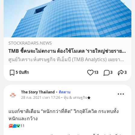
STOCKRADARS.NEWS
TMB ชี้คนจะไม่ตกงาน ต้องใช้โมเดล ‘รายใหญ่ช่วยรายเล็ก’
ศูนย์วิเคราะห์เศรษฐกิจ ทีเอ็มบี (TMB Analytics) เผยจากการวิเคราะห์แนวทางช่วยเหลือ SME ที่ได้รับผลกระทบจากโควิด พบว่า ในมุมของผู้ประกอบการด้วยกันเอง ธุรกิจรายใหญ่สามารถอัดฉีดสภาพคล่องให้ SME ในโมเดล “รายใหญ่ช่วยรายเล็ก” ก่อให้เกิดเม็ดเงินหมุนเวียนไหลเข้าเร็วขึ้นเฉลี่ย 1.1 หมื่นล้านบาทต่อวัน หรือ 3,50
5 บันทึก
13
3
3
The Story Thailand
•
ติดตาม
28 ก.ย. 2021 เวลา 17:26 • หุ้น & เศรษฐกิจ
แบงก์ชาติเตือน “หนักกว่าที่คิด” วิกฤติโควิด กระทบทั้ง
หนักและกว้าง
11