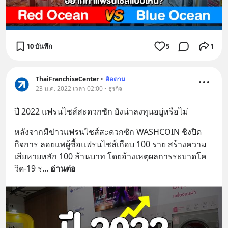
10 บันทึก
5
1
ThaiFranchiseCenter
•
ติดตาม
23 ม.ค. 2022 เวลา 02:00 • ธุรกิจ
ปี 2022 แฟรนไชส์สะดวกซัก ยังน่าลงทุนอยู่หรือไม่
หลังจากมีข่าวแฟรนไชส์สะดวกซัก WASHCOIN ชิงปิด
กิจการ ลอยแพผู้ซื้อแฟรนไชส์เกือบ 100 ราย สร้างความ
เสียหายหลัก 100 ล้านบาท โดยอ้างเหตุผลการระบาดโค
วิด-19 ร
... 
อ่านต่อ