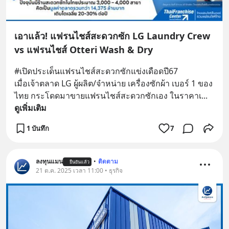
เอาแล้ว! แฟรนไชส์สะดวกซัก LG Laundry Crew
vs แฟรนไชส์ Otteri Wash & Dry
#เปิดประเด็นแฟรนไชส์สะดวกซักแข่งเดือดปี67
เมื่อเจ้าตลาด LG ผู้ผลิต/จำหน่าย เครื่องซักผ้า เบอร์ 1 ของ
ไทย กระโดดมาขายแฟรนไชส์สะดวกซักเอง ในราคาเ
... 
ดูเพิ่มเติม
1 บันทึก
7
ลงทุนแมน
•
ติดตาม
ยืนยันแล้ว
21 ต.ค. 2025 เวลา 11:00 • ธุรกิจ