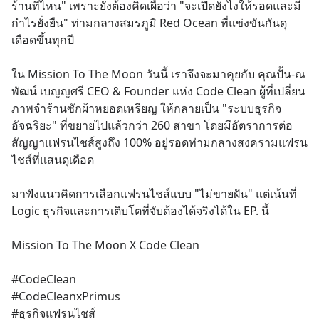
ร้านที่ไหน" เพราะยังต้องคิดเผื่อว่า "จะเปิดยังไงให้รอดและมี
กำไรยั่งยืน" ท่ามกลางสมรภูมิ Red Ocean ที่แข่งขันกันดุ
เดือดขึ้นทุกปี
ใน Mission To The Moon วันนี้ เราจึงจะมาคุยกับ คุณปั้น-ณ
พัฒน์ เบญญศรี CEO & Founder แห่ง Code Clean ผู้ที่เปลี่ยน
ภาพจำร้านซักผ้าหยอดเหรียญ ให้กลายเป็น "ระบบธุรกิจ
อัจฉริยะ" ที่ขยายไปแล้วกว่า 260 สาขา โดยมีอัตราการต่อ
สัญญาแฟรนไชส์สูงถึง 100% อยู่รอดท่ามกลางสงครามแฟรน
ไชส์ที่แสนดุเดือด
มาฟังแนวคิดการเลือกแฟรนไชส์แบบ "ไม่ขายฝัน" แต่เน้นที่ 
Logic ธุรกิจและการเติบโตที่จับต้องได้จริงได้ใน EP. นี้
Mission To The Moon X Code Clean
#CodeClean 
#CodeCleanxPrimus 
#ธุรกิจแฟรนไชส์ 