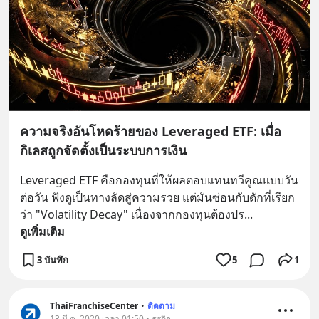
ความจริงอันโหดร้ายของ Leveraged ETF: เมื่อ
กิเลสถูกจัดตั้งเป็นระบบการเงิน
Leveraged ETF คือกองทุนที่ให้ผลตอบแทนทวีคูณแบบวัน
ต่อวัน ฟังดูเป็นทางลัดสู่ความรวย แต่มันซ่อนกับดักที่เรียก
ว่า "Volatility Decay" เนื่องจากกองทุนต้องปร
... 
ดูเพิ่มเติม
3 บันทึก
5
1
ThaiFranchiseCenter
•
ติดตาม
13 มี.ค. 2020 เวลา 01:50 • ธุรกิจ