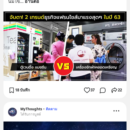
นมไข่
... 
อ่านต่อ
18 บันทึก
37
22
MyThoughts
•
ติดตาม
ได้รับการบูสต์