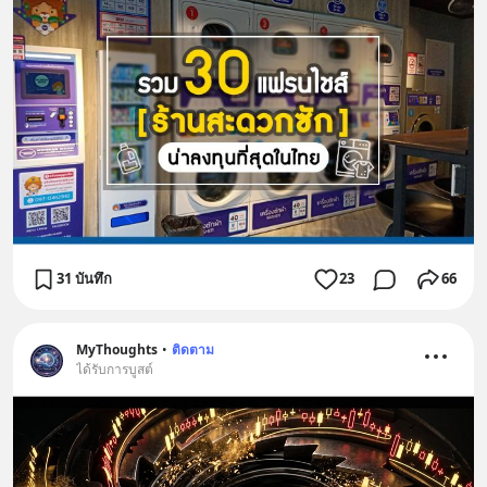
31 บันทึก
23
66
MyThoughts
•
ติดตาม
ได้รับการบูสต์