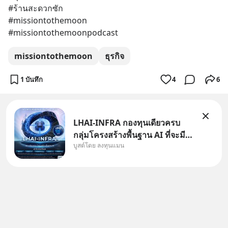
#ร้านสะดวกซัก
#missiontothemoon
#missiontothemoonpodcast
missiontothemoon
ธุรกิจ
1 บันทึก
4
6
LHAI-INFRA กองทุนเดียวครบ
กลุ่มโครงสร้างพื้นฐาน AI ที่จะมี
บูสต์โดย ลงทุนแมน
งบลงทุนครั้งใหญ่ในประวัติศาสตร์
ที่เรียกว่า AI Supercycle หุ้นกลุ่ม
นี้ปรับตัวลงมากใน 1 เดือนที่ผ่าน
มา แต่ความจริงคือทั่วโลกยังเดิน
หน้าลงทุน AI