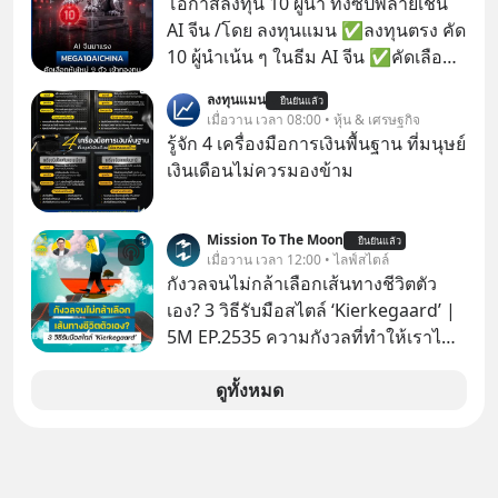
โอกาสลงทุน 10 ผู้นำ ทั้งซัปพลายเชน
ไม่นาน? นี่คือกลไกพื้นฐานของมนุษย์ที่
AI จีน /โดย ลงทุนแมน ✅ลงทุนตรง คัด
Arthur Schopenhauer นักปรัชญา
10 ผู้นำเน้น ๆ ในธีม AI จีน ✅คัดเลือก
ชาวเยอรมันเคยอธิบายไว้เมื่อ 200 กว่า
หุ้นใหม่ 9 ตัว เข้ากองทุน ✅ร่วมเป็น
ลงทุนแมน
ปีก่อน แล้วเราจะหยุดวงจรความอยาก
ยืนยันแล้ว
เจ้าของผู้นำ AI จีน ตั้งแต่โรงงานผลิตชิป
เมื่อวาน เวลา 08:00 • หุ้น & เศรษฐกิจ
ในใจเพื่อความสุขที่ยั่งยืนได้อย่างไร?
หน่วยความจำ โมเดล AI ยันหุ่นยนต์
รู้จัก 4 เครื่องมือการเงินพื้นฐาน ที่มนุษย์
ติดตามได้ในพอดแคสต์ 5M EP. นี้
✅ได้การรับยกเว้นภาษี Capital Gain
เงินเดือนไม่ควรมองข้าม
#goodtime #5minutespodcast
ตามกฎหมายภาษีของประเทศไทย
#missiontothemoonpodcast
Mission To The Moon
ยืนยันแล้ว
เมื่อวาน เวลา 12:00 • ไลฟ์สไตล์
กังวลจนไม่กล้าเลือกเส้นทางชีวิตตัว
เอง? 3 วิธีรับมือสไตล์ ‘Kierkegaard’ |
5M EP.2535 ความกังวลที่ทำให้เราไม่
กล้าตัดสินใจในเรื่องต่างๆ ทั้งเรื่องเล็ก
เรื่องใหญ่ หรือแม้แต่เรื่องสำคัญของ
ดูทั้งหมด
ชีวิตเกิดจากการที่เรามี ‘อิสรภาพ’ และมี
ทางเลือกมากมาย ซึ่งเมื่อเทียบกับสัตว์
แล้วก็จะเห็นความแตกต่างได้ชัดว่าเรา
มี ‘อำนาจ’ ในการเลือกและตัดสินใจ