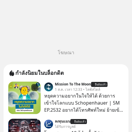
โฆษณา
กำลังนิยมในบล็อกดิต
Mission To The Moon
ยืนยันแล้ว
1 ส.ค. เวลา 12:33 • ไลฟ์สไตล์
หยุดความอยากในใจให้ได้ ด้วยการ
เข้าใจโลกแบบ Schopenhauer | 5M
EP.2532 อยากได้โทรศัพท์ใหม่ ย้ายเข้า
บ้านหลังใหม่ หรือเลื่อนตำแหน่งในฝัน
ลงทุนแมน
ยืนยันแล้ว
เคยสงสัยไหมว่าทำไมพอได้ของที่อยาก
ได้รับการบูสต์
ได้มาแล้วความสุขนั้นกลับอยู่กับเราได้