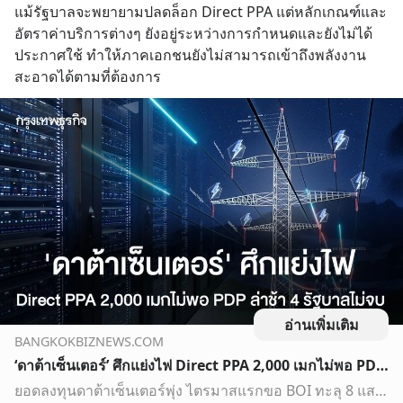
แม้รัฐบาลจะพยายามปลดล็อก Direct PPA แต่หลักเกณฑ์และ
อัตราค่าบริการต่างๆ ยังอยู่ระหว่างการกำหนดและยังไม่ได้
ประกาศใช้ ทำให้ภาคเอกชนยังไม่สามารถเข้าถึงพลังงาน
สะอาดได้ตามที่ต้องการ
อ่านเพิ่มเติม
BANGKOKBIZNEWS.COM
‘ดาต้าเซ็นเตอร์’ ศึกแย่งไฟ Direct PPA 2,000 เมกไม่พอ PDP ล่าช้า 4 รัฐบาลไม่จบ
ยอดลงทุนดาต้าเซ็นเตอร์พุ่ง ไตรมาสแรกขอ BOI ทะลุ 8 แสนล้านบาท “พลังงาน” เผย PDP ล่าช้า 4 รัฐบาลไม่ได้ข้อสรุป กระทบแผนเพิ่มไฟฟ้าสีเขียว เผย PDP ล่าช้า 4 รัฐบาลไม่ได้ข้อสรุป กระทบแผนเพิ่มไฟฟ้า ประเมินดาต้าเซ็นเตอร์ต้องการไฟกรณีต่ำสุด 6,799 เมกะวัตต์ กรณีสูงสุด 1.9 หมื่นเมกะวัตต์ แนะศึกษาผลกระทบต่างประเ…