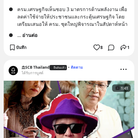
●
ครม.เศรษฐกิจเห็นชอบ 3 มาตรการด้านพลังงาน เพื่อ
ลดค่าใช้จ่ายให้ประชาชนและกระตุ้นเศรษฐกิจ โดย
เตรียมเสนอให้ ครม. ชุดใหญ่พิจารณาในสัปดาห์หน้า
●
... 
อ่านต่อ
บันทึก
8
1
SCB Thailand
•
ติดตาม
ยืนยันแล้ว
ได้รับการบูสต์
1:41