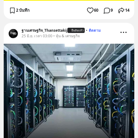
2 บันทึก
60
9
14
ฐานเศรษฐกิจ_Thansettakij
•
ติดตาม
ยืนยันแล้ว
25 มิ.ย. เวลา 03:00 • หุ้น & เศรษฐกิจ