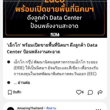
‘เอ็กโก’ พร้อมเปิดขายพื้นที่นิคมฯ ดึงลูกค้า Data
Center ป้อนพลังงานสะอาด
●
เอ็กโก กรุ๊ป พัฒนานิคมอุตสาหกรรมเอ็กโก ระยอง 
(ERIE) ให้เป็นนิคมฯ อัจฉริยะและสีเขียว เพื่อรองรับ
การลงทุนในเขตพัฒนาพิเศษภาคตะวันออก (EEC)
●
... 
อ่านต่อ
บันทึก
6
AmazingThailand
•
ติดตาม