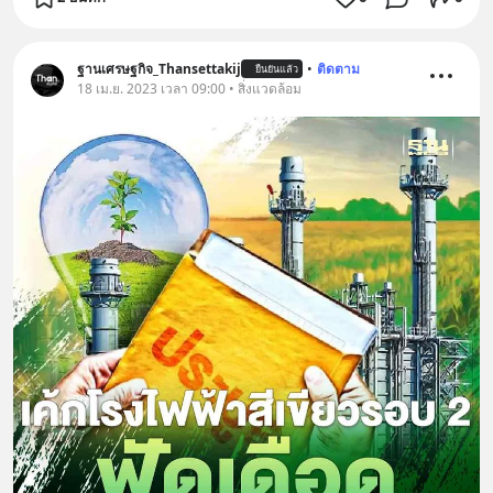
ฐานเศรษฐกิจ_Thansettakij
•
ติดตาม
ยืนยันแล้ว
18 เม.ย. 2023 เวลา 09:00 • สิ่งแวดล้อม