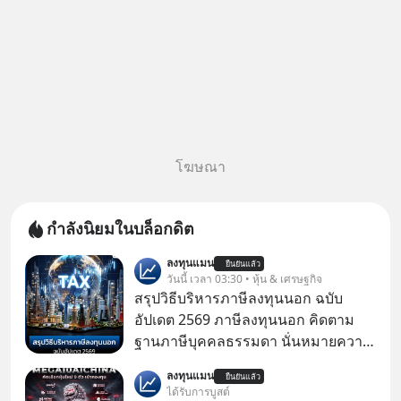
โฆษณา
กำลังนิยมในบล็อกดิต
ลงทุนแมน
ยืนยันแล้ว
วันนี้ เวลา 03:30 • หุ้น & เศรษฐกิจ
สรุปวิธีบริหารภาษีลงทุนนอก ฉบับ
อัปเดต 2569 ภาษีลงทุนนอก คิดตาม
ฐานภาษีบุคคลธรรมดา นั่นหมายความ
ว่าถ้าเรามีกำไร 100,000 บาท
ลงทุนแมน
ยืนยันแล้ว
ได้รับการบูสต์