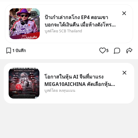
ป้าเก๋าเล่ากลโกง EP4 ตอนเขา
บอกจะได้เงินคืน เมื่อห้างดังโทร
บูสต์โดย SCB Thailand
หาคุณวิยะดา แจ้งเรื่องเคลมสินค้า
แล้วบอกว่าจะคืนเงิน คุณวิยะดา
จะได้เงินจริง หรือเป็นเรื่องจ้อจี้ หา
1 บันทึก
5
คำตอบได้ที่ “ป้าเก๋าเล่ากลโกง”
EP4 ตอน “เขา
โอกาสในหุ้น AI จีนที่มาแรง
MEGA10AICHINA คัดเลือกหุ้น
บูสต์โดย ลงทุนแมน
ใหม่ 9 ตัว เข้ากองทุน.. ครอบคลุม
ทั้งซัปพลายเชน AI จีน พิเศษ ช่วง
3 - 19 ส.ค. 69 มีโปรโมชัน ลด
50% ค่าธรรมเนียมซื้อ | ยอด 2
ล้านบาทขึ้นไป ฟรีค่าธรร