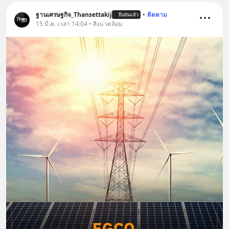
ฐานเศรษฐกิจ_Thansettakij
•
ติดตาม
ยืนยันแล้ว
15 มี.ค. เวลา 14:04 • สิ่งแวดล้อม