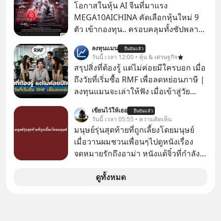
โอกาสในหุ้น AI จีนที่มาแรง
MEGA10AICHINA คัดเลือกหุ้นใหม่ 9
ตัว เข้ากองทุน.. ครอบคลุมทั้งซัปพลาย
เชน AI จีน พิเศษ ช่วง 3 - 19 ส.ค. 69 มี
ลงทุนแมน
ยืนยันแล้ว
โปรโมชัน ลด 50% ค่าธรรมเนียมซื้อ |
วันนี้ เวลา 12:00 • หุ้น & เศรษฐกิจ
ยอด 2 ล้านบาทขึ้นไป ฟรีค่าธรรมเนียม
สรุปสิ่งที่ต้องรู้ แต่ไม่ค่อยมีใครบอก เมื่อ
ซื้อ
ถึงวัยที่เริ่มซื้อ RMF เพื่อลดหย่อนภาษี |
ลงทุนแมนจะเล่าให้ฟัง เมื่อเข้าสู่วัย
ทำงานและเริ่มมีรายได้ถึงเกณฑ์เสีย
เขียนไว้ให้เธอ
ยืนยันแล้ว
ภาษี หลายคนมักได้รับคำแนะนำให้
วันนี้ เวลา 05:55 • ความคิดเห็น
ลงทุนใน RMF เพราะนอกจากจะช่วยลด
มนุษย์รุ่นสุดท้ายที่ถูกเลี้ยงโดยมนุษย์
หย่อนภาษีได้แล้ว ยังเป็นโอกาสในการ
เมื่อวานผมชวนเพื่อนๆไปดูหนังเรื่อง
สร้างความมั่งคั่งระยะยาว แต่น้อยคน
จดหมายรักถึงอาม่า หนังแต้จิ๋วที่กำลัง
นักที่จะลงลึกว่า ถ้าลงทุนใน RMF ควรรู้
โด่งดังทั่วโลกอยู่ในตอนนี้ เหตุเกิดจาก
อะไรบ้าง ควรดู ตรงไหน ทำอย่างไร ถึง
ป๊าผมเห็นโปสเตอร์หนังเรื่องนี้หลาย
ดูทั้งหมด
จะดีกับเรา แล้วเราควรรู้ข้อมูลอะไร
เดือนก่อนและอยากดูมาก ด้วยเพราะว่า
เกี่ยวกับ RMF บ้าง เพื่อให้นำไปใช้ต่อได้
อากงก็มาจากเมืองจีน ป๊าก็พูดแต้จิ๋วได้
จริง ๆ ลงทุนแมนจะเล่าให้ฟัง
มีเรื่องราวมีความผูกพันที่ได้ยินตั้งแต่