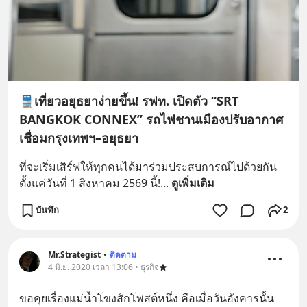
🚆เที่ยวอยุธยาง่ายขึ้น! รฟท. เปิดตัว “SRT
BANGKOK CONNEX” รถไฟชานเมืองปรับอากาศ
เชื่อมกรุงเทพฯ–อยุธยา
ที่จะเริ่มเสิร์ฟให้ทุกคนได้มาร่วมประสบการณ์ไปด้วยกัน
ตั้งแค่วันที่ 1 สิงหาคม 2569 นี้!
... 
ดูเพิ่มเติม
บันทึก
2
Mr.Strategist
•
ติดตาม
4 มิ.ย. 2020 เวลา 13:06 • ธุรกิจ
ขอคุยเรื่องแม่น้ำโขงสักโพสต์หนึ่ง คือเมื่อวันอังคารนั้น