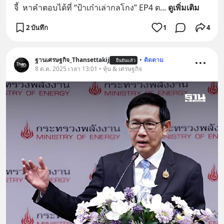
จี้  หาคำตอบได้ที่ “ป้าเก๋าเล่ากลโกง” EP4 ต
... 
ดูเพิ่มเติม
2 บันทึก
1
4
ฐานเศรษฐกิจ_Thansettakij
•
ติดตาม
ยืนยันแล้ว
8 ต.ค. 2025 เวลา 13:01 • หุ้น & เศรษฐกิจ