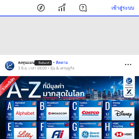
เข้าสู่ระบบ
ลงทุนแมน
•
ติดตาม
ยืนยันแล้ว
3 มิ.ย. เวลา 08:00 • หุ้น & เศรษฐกิจ