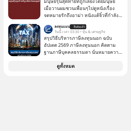
มนุษย์รุ่นสุดท้ายที่ถูกเลี้ยงโดยมนุษย์
เมื่อวานผมชวนเพื่อนๆไปดูหนังเรื่อง
จดหมายรักถึงอาม่า หนังแต้จิ๋วที่กำลัง
โด่งดังทั่วโลกอยู่ในตอนนี้ เหตุเกิดจาก
ลงทุนแมน
ยืนยันแล้ว
ป๊าผมเห็นโปสเตอร์หนังเรื่องนี้หลาย
วันนี้ เวลา 03:30 • หุ้น & เศรษฐกิจ
เดือนก่อนและอยากดูมาก ด้วยเพราะว่า
สรุปวิธีบริหารภาษีลงทุนนอก ฉบับ
อากงก็มาจากเมืองจีน ป๊าก็พูดแต้จิ๋วได้
อัปเดต 2569 ภาษีลงทุนนอก คิดตาม
มีเรื่องราวมีความผูกพันที่ได้ยินตั้งแต่
ฐานภาษีบุคคลธรรมดา นั่นหมายความ
เด็ก
ว่าถ้าเรามีกำไร 100,000 บาท
ดูทั้งหมด