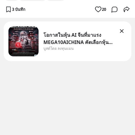
3 บันทึก
20
โอกาสในหุ้น AI จีนที่มาแรง
MEGA10AICHINA คัดเลือกหุ้น
บูสต์โดย ลงทุนแมน
ใหม่ 9 ตัว เข้ากองทุน.. ครอบคลุม
ทั้งซัปพลายเชน AI จีน พิเศษ ช่วง
3 - 19 ส.ค. 69 มีโปรโมชัน ลด
50% ค่าธรรมเนียมซื้อ | ยอด 2
ล้านบาทขึ้นไป ฟรีค่าธรร