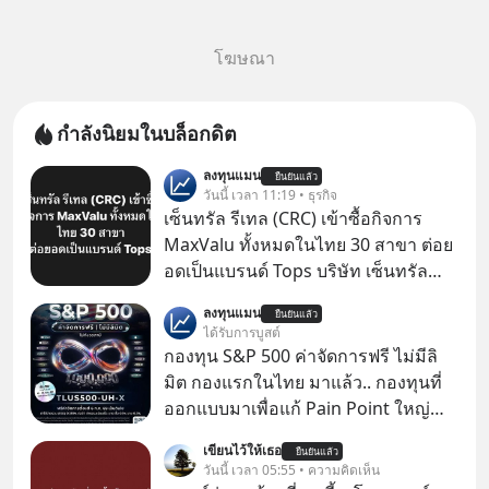
โฆษณา
กำลังนิยมในบล็อกดิต
ลงทุนแมน
ยืนยันแล้ว
วันนี้ เวลา 11:19 • ธุรกิจ
เซ็นทรัล รีเทล (CRC) เข้าซื้อกิจการ
MaxValu ทั้งหมดในไทย 30 สาขา ต่อย
อดเป็นแบรนด์ Tops บริษัท เซ็นทรัล
รีเทล คอร์ปอเรชั่น จำกัด (มหาชน) หรือ
ลงทุนแมน
ยืนยันแล้ว
CRC แจ้งตลาดหลักทรัพย์ฯ ว่า บริษัท
ได้รับการบูสต์
เซ็นทรัล ฟู้ด รีเทล จำกัด (CFR) ซึ่งเป็น
กองทุน S&P 500 ค่าจัดการฟรี ไม่มีลิ
บริษัทย่อยที่ CRC ถือหุ้นทั้งทางตรงและ
มิต กองแรกในไทย มาแล้ว.. กองทุนที่
ทางอ้อม 100%
ออกแบบมาเพื่อแก้ Pain Point ใหญ่
ของนักลงทุนไทยพร้อมกัน 3 เรื่อง
เขียนไว้ให้เธอ
ยืนยันแล้ว
วันนี้ เวลา 05:55 • ความคิดเห็น