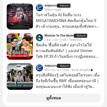
ลงทุนแมน
ยืนยันแล้ว
ได้รับการบูสต์
โอกาสในหุ้น AI จีนที่มาแรง
MEGA10AICHINA คัดเลือกหุ้นใหม่ 9
ตัว เข้ากองทุน.. ครอบคลุมทั้งซัปพลาย
เชน AI จีน พิเศษ ช่วง 3 - 19 ส.ค. 69 มี
Mission To The Moon
ยืนยันแล้ว
โปรโมชัน ลด 50% ค่าธรรมเนียมซื้อ |
2 ส.ค. เวลา 13:00 • ไลฟ์สไตล์
ยอด 2 ล้านบาทขึ้นไป ฟรีค่าธรรมเนียม
ขีดเส้น ‘พื้นที่ส่วนตัว’ อย่างไรไม่ให้
ซื้อ
ความสัมพันธ์พัง? | แอปเท๋ Dinner
Talk EP.39 ถ้าวันหนึ่งการปฏิเสธของ
เราทำให้อีกฝ่ายรู้สึกเจ็บปวด คิดว่าเรา
ลงทุนแมน
ยืนยันแล้ว
ตั้งกำแพงใส่และมองว่าเราเห็นแก่ตัวทั้ง
เมื่อวาน เวลา 12:00 • หุ้น & เศรษฐกิจ
ที่เราเองก็ไม่เคยปฏิเสธใครอย่างนี้มา
สรุปสิ่งที่ต้องรู้ แต่ไม่ค่อยมีใครบอก เมื่อ
ก่อน แต่พอตั้งใจจะ ‘สร้างขอบเขต’ เพื่อ
ถึงวัยที่เริ่มซื้อ RMF เพื่อลดหย่อนภาษี |
ตัวเองดูสักครั้ง กลับทำให้เกิดรอยร้าว
ลงทุนแมนจะเล่าให้ฟัง เมื่อเข้าสู่วัย
ในความสัมพันธ์เสียอย่างนั้น โดยราย
ทำงานและเริ่มมีรายได้ถึงเกณฑ์เสีย
การแอปเท๋ Dinner Talk ในวันนี้โฮสต์
ภาษี หลายคนมักได้รับคำแนะนำให้
ดูทั้งหมด
ทั้ง 2 ท่าน แทป-รวิศ หาญอุตสาหะ และ
ลงทุนใน RMF เพราะนอกจากจะช่วยลด