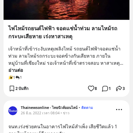
ไฟไหม้รถยนต์ไฟฟ้า จอดแช่น้ำท่วม ลามไหม้รถ
กระบะเสียหาย เร่งหาสาเหตุ
เจ้าหน้าที่เข้าระงับเหตุเพลิงไหม้ รถยนต์ไฟฟ้าจอดแช่น้ำ
ท่วม ลามไหม้รถกระบะจอดข้างกันเสียหาย ภายใน
หมู่บ้านที่เชียงใหม่ รอเจ้าหน้าที่เข้าตรวจสอบ หาสาเหตุ
... 
อ่านต่อ
1
1
2 บันทึก
8
1
3
Thainewsonline - ไทยนิวส์ออนไลน์
•
ติดตาม
26 มิ.ย. 2022 เวลา 08:04 • ข่าว
จนท.เร่งช่วยคนในอาคารไฟไหม้สำเพ็ง เสียชีวิตแล้ว 1 