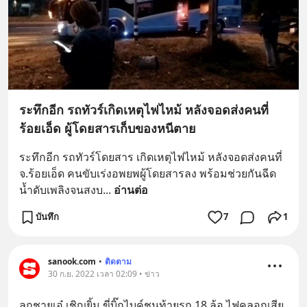
ระทึกอีก รถทัวร์เกิดเหตุไฟไหม้ หลังจอดส่งคนที่
ร้อยเอ็ด ผู้โดยสารเก็บของหนีตาย
ระทึกอีก รถทัวร์โดยสาร เกิดเหตุไฟไหม้ หลังจอดส่งคนที่ 
จ.ร้อยเอ็ด คนขับเร่งอพยพผู้โดยสารลง พร้อมช่วยกันฉีด
น้ำดับเพลิงจนสงบ
... 
อ่านต่อ
บันทึก
7
1
sanook.com
•
ติดตาม
30 ก.ย. 2022 เวลา 02:09 • ข่าว
ลูกชายเอ๋ เชิญยิ้ม ขี่บิ๊กไบค์ชนท้ายรถ 18 ล้อ ไฟคลอกเสีย