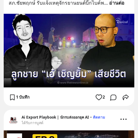
สภ.ชัยพฤกษ์ รับแจ้งเหตุจักรยานยนต์บิ๊กไบค์พ
... 
อ่านต่อ
1 บันทึก
2
Ai Export Playbook | นักรบส่งออกยุค AI
•
ติดตาม
ได้รับการบูสต์