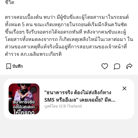
ชีวิต
ตรวจสอบเบื้องต้น พบว่า มีผู้ขับขี่และผู้โดยสารมาในรถยนต์ 
ทั้งหมด 5 คน ขณะเกิดเหตุภายในรถยนต์เริ่มมีกลิ่นควันชัด
ขึ้นเรื่อยๆ จึงรีบจอดรถได้จอดรถทันที หลังจากคนขับและผู้
โดยสารทั้งหมดลงจากรถ ก็เกิดเหตุเพลิงไหม้ในเวลาต่อมา ใน
ส่วนของสาเหตุที่แท้จริงนั้นอยู่ที่การสอบสวนของเจ้าหน้าที่
ตำรวจ สภ.เฉลิมพระเกียรติ
บันทึก
“ธนาคารจริง ต้องไม่ส่งลิงก์ทาง
SMS หรืออีเมล” เคยเจอมั้ย? มีคน
บูสต์โดย SCB Thailand
อ้างว่าโทรจากธนาคาร บอกว่า
บัญชีมีปัญหา แล้วให้กดลิงก์โน่นนี่
หรือสแกนคิวอาร์โค้ดทันที มาฟัง
“ป้าเก๋าเล่ากลโกง” เพื่อรู้ทันมุก
หลอกลวงในคราบ