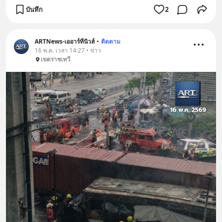
บันทึก
2
ARTNews-เออาร์ทีนิวส์
•
ติดตาม
16 พ.ค. เวลา 14:27 • ข่าว
เขตราชเทวี