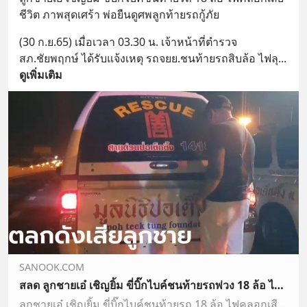
ชีวิต ภาพสุดเศร้า พ่อยืนดูศพลูกท้ายรถกู้ภัย
(30 ก.ย.65) เมื่อเวลา 03.30 น. เจ้าหน้าที่ตำรวจ 
สภ.ชัยพฤกษ์ ได้รับแจ้งเหตุ รถจยย.ชนท้ายรถสิบล้อ ไฟลุ
... 
ดูเพิ่มเติม
SANOOK.COM
สลด ลูกชายเอ๋ เชิญยิ้ม ขี่บิ๊กไบค์ชนท้ายรถพ่วง 18 ล้อ ไฟลุกท่วม คลอกร่างเสียชีวิต
ลูกชายเอ๋ เชิญยิ้ม ขี่บิ๊กไบค์ชนท้ายรถ 18 ล้อ ไฟคลอกเสียชีวิต ภาพสุดเศร้า พ่อยืนดูศพลูกท้ายรถกู้ภัย