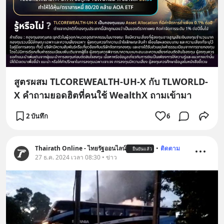
สูตรผสม TLCOREWEALTH-UH-X กับ TLWORLD-
X คำถามยอดฮิตที่คนใช้ WealthX ถามเข้ามา
2 บันทึก
6
Thairath Online - ไทยรัฐออนไลน์
•
ติดตาม
ยืนยันแล้ว
27 ธ.ค. 2024 เวลา 08:30 • ข่าว