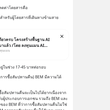
ลดค่าโดยสารคือ
้าสำหรับผู้โดยสารที่เดินทางข้ามสาย
ดียวครบ โครงสร้างพื้นฐาน AI
 มาแล้ว /โดย ลงทุนแมน AI
งทุนแมน
cle คือช่วงเวลาที่เทคโนโลยี
ดิษฐ์ จะกลายเป็นตัวขับเคลื่อน
งการเติบโตทางเศรษฐกิจ และวิถี
ยู่ในช่วง 17-45 บาทต่อรอบ
ผู้คนอย่างยาวนานต่
ีการซื้อสัมปทานคืน) BEM มีความได้
ซื้อสัมปทานคืนจะเป็นไปได้ยากเนื่องจาก
บผู้ประกอบการเอกชน รวมถึง BEM และ 
ของ BEM ที่ว่าการซื้อสัมปทานคืนไม่ใช่