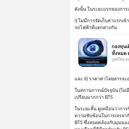
ดังนั้น ในระยะแรกของการ
i) ไม่มีการจัดเก็บค่าแรกเข
รถไฟฟ้าที่แตกต่างกัน
กองทุนเ
ทั้งหมด
บูสต์โดย ล
Supercy
ปัญญาประ
หลัก ขอ
และ ii) ราคาค่าโดยสารจะอ
ชีวิตของ
ในสถานการณ์ปัจจุบัน (ไม่ม
เปรียบมากกว่า BTS
ในระยะสั้น ดูเหมือนว่าการ
ความซับซ้อนในการเจรจากั
BTS ซึ่งสอดคล้องกับมุมมอง