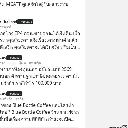
ทีม MCATT ดูแลจิตใจผู้รับผลกระทบ
B Thailand
ยืนยันแล้ว
การบูสต์
่ากลโกง EP4 ตอนเขาบอกจะได้เงินคืน เมื่อ
รหาคุณวิยะดา แจ้งเรื่องเคลมสินค้าแล้ว
ืนเงิน คุณวิยะดาจะได้เงินจริง หรือเป็น
นแมน
ยืนยันแล้ว
จะได้เงินคืน” #ป้าเก๋าเล่ากลโกง
 เวลา 03:30 • หุ้น & เศรษฐกิจ
โกง #อยู่อย่างยั่งยืน #Cybersecurity
บริหารภาษีลงทุนนอก ฉบับอัปเดต 2569
ยออนไลน์
นนอก คิดตามฐานภาษีบุคคลธรรมดา นั่น
ว่าถ้าเรามีกำไร 100,000 บาท
นแมน
ยืนยันแล้ว
โมงที่แล้ว • ธุรกิจ
จ้าของ Blue Bottle Coffee และใครนำ
ไทย ? Blue Bottle Coffee ร้านกาแฟจาก
ขึ้นชื่อเรื่องความพิถีพิถัน กำลังจะเปิด
นประเทศไทย ที่ Central Park