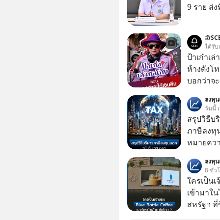
9 ราย ส่ง
SC
ได้รับ
ป้าเก๋าเล
ห้างดังโท
บอกว่าจะค
เรื่องจ้อจี้ หาคำตอบได้ที่ “ป้าเก๋าเล่ากลโกง” EP4
ลงทุ
ตอน “เขาบอกว่า
วันนี้
#แก้เกมกล
สรุปวิธี
#เตือนภั
ภาษีลงทุ
หมายความ
ลงทุ
8 ชั่ว
ใครเป็นเ
เข้ามาใน
สหรัฐฯ ที่
สาขาแรกใ