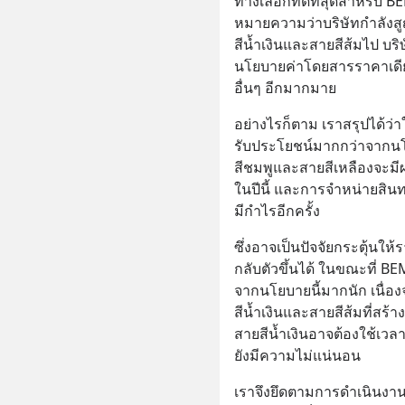
ทางเลือกที่ดีที่สุดสำหรั
หมายความว่าบริษัทกำลังสูญ
สีน้ำเงินและสายสีส้มไป บร
นโยบายค่าโดยสารราคาเดียว
อื่นๆ อีกมากมาย
อย่างไรก็ตาม เราสรุปได้ว่า
รับประโยชน์มากกว่าจากนโย
สีชมพูและสายสีเหลืองจะม
ในปีนี้ และการจำหน่ายสิน
มีกำไรอีกครั้ง
ซึ่งอาจเป็นปัจจัยกระตุ้นให้
กลับตัวขึ้นได้ ในขณะที่ B
จากนโยบายนี้มากนัก เนื่อ
สีน้ำเงินและสายสีส้มที่ส
สายสีน้ำเงินอาจต้องใช้เวล
ยังมีความไม่แน่นอน
เราจึงยึดตามการดำเนินงา