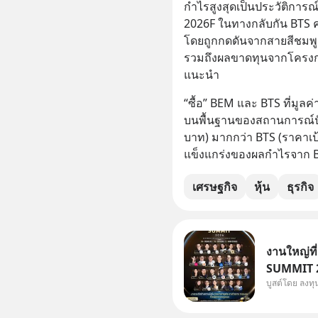
กำไรสูงสุดเป็นประวัติการณ์ท
2026F ในทางกลับกัน BTS ค
โดยถูกกดดันจากสายสีชมพูแ
รวมถึงผลขาดทุนจากโครงก
แนะนำ
“ซื้อ” BEM และ BTS ที่มูล
บนพื้นฐานของสถานการณ์ปั
บาท) มากกว่า BTS (ราคาเ
แข็งแกร่งของผลกำไรจาก BE
เศรษฐกิจ
หุ้น
ธุรกิจ
งานใหญ่ที
SUMMIT 20
บูสต์โดย ลงท
Dr.PONG, 
Salad, L