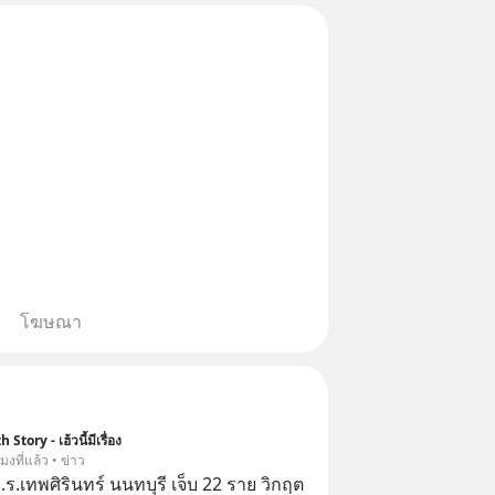
อิชิตัน มาแชร์ความรู้การสร้าง
โฆษณา
 Story - เฮ้วนี้มีเรื่อง
โมงที่แล้ว • ข่าว
.ร.เทพศิรินทร์ นนทบุรี เจ็บ 22 ราย วิกฤต