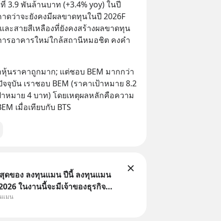
ี่ 3.9 พันล้านบาท (+3.4% yoy) ในปี 
าดว่าจะยังคงมีผลขาดทุนในปี 2026F 
ละสายสีเหลืองที่ยังคงสร้างผลขาดทุน 
ารอาคารใหม่ใกล้สถานีหมอชิต คงคำ
ค่าหุ้นราคาถูกมาก; แต่ชอบ BEM มากกว่า 
จจุบัน เราชอบ BEM (ราคาเป้าหมาย 8.2 
ป้าหมาย 4 บาท) โดยเหตุผลหลักคือความ
M เมื่อเทียบกับ BTS
่สุดของ ลงทุนแมน ปีนี้ ลงทุนแมน
26 ในงานนี้จะมีเจ้าของธุรกิจ
ุนแมน
หมึกกรุบ, Srichand, Jones’
A GLACE, Fastwork, MizuMi,