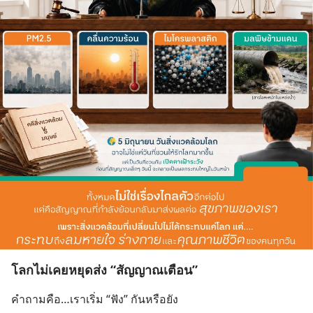
โลกไม่เคยหยุดส่ง “สัญญาณเตือน”
คำถามคือ…เราเริ่ม “ฟัง” กันหรือยัง