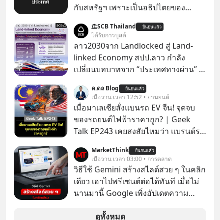
กับสหรัฐฯ เพราะเป็นอธิปไตยของ
ประเทศ Bloomberg รายงาน ไทย
SCB Thailand
ยืนยันแล้ว
ประกาศจุดยืนชัดเจนว่า จะไม่อนุญาต
ได้รับการบูสต์
ให้บริษัทสหรัฐฯ ตั้งบริษัทโทรคมนาคม
ลาว2030จาก Landlocked สู่ Land-
ดาวเทียมที่ถือหุ้น 100% โดยชาวต่าง
linked Economy สปป.ลาว กำลัง
ชาติ ในระหว่างการเจรจาการค้ากับ
เปลี่ยนบทบาทจาก “ประเทศทางผ่าน” สู่
รัฐบาลสหรัฐ โดยให้เหตุผลว่าเป็น
“ศูนย์กลางเศรษฐกิจและโลจิสติกส์”
ด.ดล Blog
ประเด็นด้านอธิปไตยของประเทศ
ยืนยันแล้ว
ของอนุภูมิภาคลุ่มแม่น้ำโขง
เมื่อวาน เวลา 12:52 • ยานยนต์
เมื่อมาเลเซียสั่งแบนรถ EV จีน! จุดจบ
ของรถยนต์ไฟฟ้าราคาถูก? | Geek
Talk EP243 เคยสงสัยไหมว่า แบรนด์รถ
EV จากจีนที่กำลังบุกตีตลาดทั่วโลกจน
MarketThink
ยืนยันแล้ว
ราบคาบ จะถูกสกัดดาวรุ่งจนต้องเบรก
เมื่อวาน เวลา 03:00 • การตลาด
หัวทิ่มได้อย่างไร? นี่คือเรื่องจริงที่เพิ่ง
วิธีใช้ Gemini สร้างสไลด์สวย ๆ ในคลิก
เกิดขึ้นในมาเลเซีย เมื่อรัฐบาลประกาศ
เดียว เอาไปพรีเซนต์ต่อได้ทันที เมื่อไม่
งัด “กฎเหล็ก” สั่งบล็อกการนำเข้ารถ EV
นานมานี้ Google เพิ่งอัปเดตความ
ราคาถูกจากจีนแบบสายฟ้าแลบ ตั้ง
สามารถใหม่ให้กับ Google Slides ให้
กำแพงราคานำเข้าขั้นต่ำสูงถึง 1.7 ล้าน
สามารถใช้ Gemini ช่วยสร้างสไลด์นำ
ดูทั้งหมด