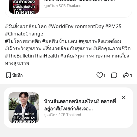
บูสต์โดย SCB Thailand
อ้างว่าโทรจากธนาคาร บอกว่า
บัญชีมีปัญหา แล้วให้กดลิงก์โน่นนี่
หรือสแกนคิวอาร์โค้ดทันที มาฟัง
#วันสิ่งแวดล้อมโลก #WorldEnvironmentDay #PM25 
“ป้าเก๋าเล่ากลโกง” เพื่อรู้ทันมุก
#ClimateChange
หลอกลวงในคราบ
#ไมโครพลาสติก #มลพิษข้ามแดน #สุขภาพสิ่งแวดล้อม
#เฝ้าระวังสุขภาพ #สิ่งแวดล้อมกับสุขภาพ #เพื่อคุณภาพชีวิต
#TheBulletinThaiHealth #สนับสนุนการควบคุมความเสี่ยง
ทางสุขภาพ
บันทึก
1
1
บ้านล้นตลาดหนักแค่ไหน? ตลาดที่
อยู่อาศัยไทยกำลังเจอ
บูสต์โดย SCB Thailand
Oversupply หนักกว่าที่คิด และ
ปัญหานี้อาจไม่ได้จบแค่เรื่อง
เศรษฐกิจ #SCBEIC #อสังหา