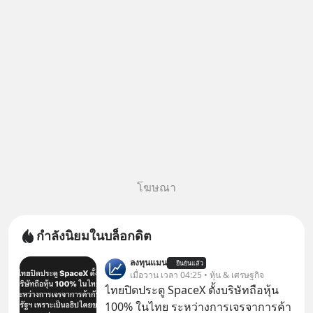
#บ้านล้นตลาด #เศรษฐกิจไทย
#EICAround #SCBThailand
สามารถดูคลิปท
โฆษณา
กำลังนิยมในบล็อกดิต
ลงทุนแมน
ยืนยันแล้ว
เมื่อวาน เวลา 04:25 • หุ้น & เศรษฐกิจ
ไทยปิดประตู SpaceX ตั้งบริษัทถือหุ้น
100% ในไทย ระหว่างการเจรจาการค้า