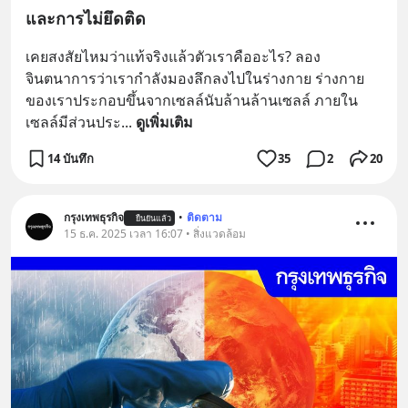
และการไม่ยึดติด
เคยสงสัยไหมว่าแท้จริงแล้วตัวเราคืออะไร? ลอง
จินตนาการว่าเรากำลังมองลึกลงไปในร่างกาย ร่างกาย
ของเราประกอบขึ้นจากเซลล์นับล้านล้านเซลล์ ภายใน
เซลล์มีส่วนประ
... 
ดูเพิ่มเติม
14 บันทึก
35
2
20
กรุงเทพธุรกิจ
•
ติดตาม
ยืนยันแล้ว
15 ธ.ค. 2025 เวลา 16:07 • สิ่งแวดล้อม