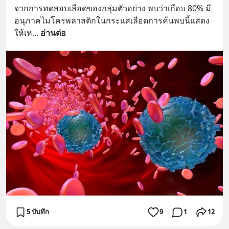
@diipgeek 🔗 หรือกดลิงก์
จากการทดสอบเลือดของกลุ่มตัวอย่าง พบว่าเกือบ 80% มี
https://lin.ee/U91Fzyz
อนุภาคไมโครพลาสติกในกระแสเลือดการค้นพบนี้แสดง
ให้เห
... 
อ่านต่อ
5 บันทึก
9
1
12