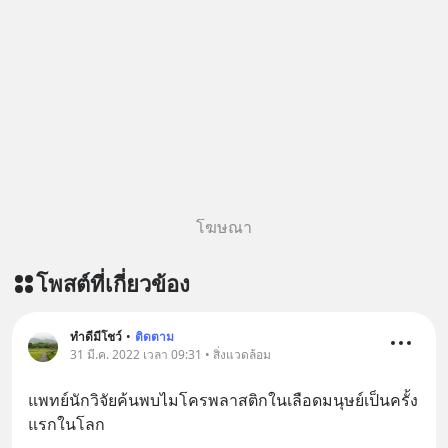
https://tinyurl.com/8zszdwvp 🎧 ฟัง
ผ่าน Youtube :
https://youtu.be/eFpt6XJzLu0 The
original article appeared here
https://www.tharadhol.com/geek-
talk-ep243-when-malaysia-banned-
chinese-evs/ ติดตามสาระดี ๆ อัพเดท
ทุกวันผ่าน Line OA ด.ดล Blog คลิกเลย
--> https://lin.ee/aMEkyNA
โฆษณา
========================= 📣
สนับสนุนโดย 📣
โพสต์ที่เกี่ยวข้อง
=========================
เครียด หลับยาก ผมอยากแนะนำ
ผลิตภัณฑ์เสริมอาหาร Diip CBD ช่วย
ทำดีมีโชว์
•
ติดตาม
บรรเทาความเครียด ลดความวิตกกังวล
31 มี.ค. 2022 เวลา 09:31 • สิ่งแวดล้อม
เพิ่มการผ่อนคลาย ซึ่งช่วยให้การนอน
แพทย์นักวิจัยค้นพบไมโครพลาสติกในเลือดมนุษย์เป็นครั้ง
หลับมีประสิทธิภาพมากยิ่งขึ้น 📍 สนใจ
แรกในโลก
สั่งซื้อสินค้า Diip CBD 💬 LINE :