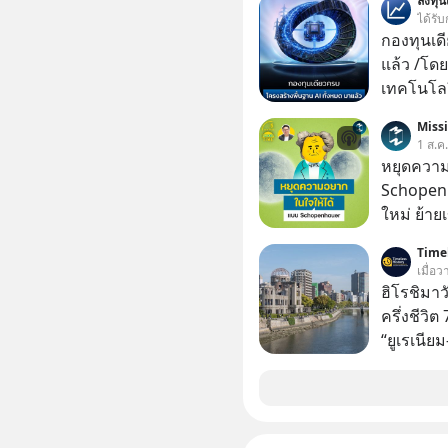
ลงทุ
เกิดจากกา
ได้รับ
มากมาย ซึ
กองทุนเด
ต่างได้ชั
แล้ว /โดย
ใจมากแค่ไหน แต่อิสรภาพ อำนา
เทคโนโลย
สิทธิเลือ
เคลื่อนห
Miss
จะรับมือ
ชีวิตของผ
1 ส.ค
แคสต์ 5M EP. นี้ #goodtim
หยุดความ
#missio
Schopenh
ใหม่ ย้าย
เคยสงสัย
Timel
ความสุขนั้นกล
เมื่อ
ฐานของมน
ฮิโรชิมาว
ปรัชญาชาว
ครึ่งชีวิ
ก่อน แล้
“ยูเรเนีย
ความสุขที
อันตรายไป
สต์ 5M EP. นี้ #goodtime #5min
หลักที่ทำ
#missio
ทิ้งระเบิด