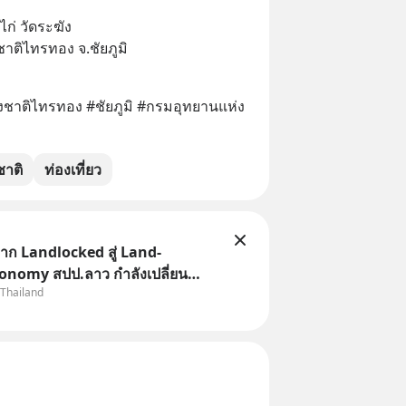
ก่ วัดระฆัง
ชาติไทรทอง จ.ชัยภูมิ
งชาติไทรทอง #ชัยภูมิ #กรมอุทยานแห่ง
ชาติ
ท่องเที่ยว
ก Landlocked สู่ Land-
onomy สปป.ลาว กำลังเปลี่ยน
 Thailand
“ประเทศทางผ่าน” สู่ “ศูนย์กลาง
ละโลจิสติกส์” ของอนุภูมิภาคลุ่ม