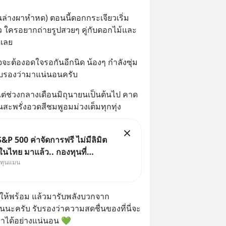
านล่างผาหำหด) ตอนนี้ดอกกระเจียวเริ่ม
้ว ใครอยากถ่ายรูปสวยๆ คู่กับดอกไม้และ
้เลย
าจจะต้องอดใจรอกันอีกนิด น้องๆ กำลังซุ่ม
ับรองว่ามาแน่นอนครับ
แต่ช่วงกลางเดือนมิถุนายนเป็นต้นไป คาด
ะพรั่งอวดสีชมพูอมม่วงเต็มทุกทุ่ง
&P 500 ค่าจัดการฟรี ไม่มีลิมิต
นไทย มาแล้ว.. กองทุนที่
งทุนแมน
าเพื่อแก้ Pain Point ใหญ่ของ
ไทยพร้อมกัน 3 เรื่อง
งให้พร้อม แล้วมารับพลังบวกจาก
นนะครับ รับรองว่าความสดชื่นของที่นี่จะ
้าได้อย่างแน่นอน 💚