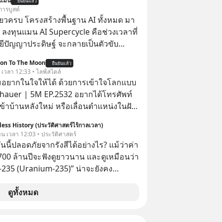
นแมน
ยืนยันแล้ว
รที่เรามี ‘อิสรภาพ’ และมีทางเลือก
การบูสต์
่งเมื่อเทียบกับสัตว์แล้วก็จะเห็นความแตก
ียวครบ โครงสร้างพื้นฐาน AI ทั้งหมด มา
ดว่าเรามี ‘อำนาจ’ ในการเลือกและตัดสิน
 ลงทุนแมน AI Supercycle คือช่วงเวลาที่
จ หรือการได้มี
ีปัญญาประดิษฐ์ จะกลายเป็นตัวขับ
กนี้กลับสร้างความกังวลให้กับเรา แล้วเรา
ลัก ของการเติบโตทางเศรษฐกิจ และวิถี
ion To The Moon
กับความกังวลนี้อย่างไร? ติดตามได้ในพอด
ยืนยันแล้ว
ู้คนอย่างยาวนานต่อจากนี้
. เวลา 12:33 • ไลฟ์สไตล์
e #5minutespodcast
อยากในใจให้ได้ ด้วยการเข้าใจโลกแบบ
ntothemoonpodcast
auer | 5M EP.2532 อยากได้โทรศัพท์
เข้าบ้านหลังใหม่ หรือเลื่อนตำแหน่งในฝัน
ไหมว่าทำไมพอได้ของที่อยากได้มาแล้ว
ess History (ประวัติศาสตร์ไร้กาลเวลา)
ับอยู่กับเราได้ไม่นาน? นี่คือกลไกพื้น
วาน เวลา 12:03 • ประวัติศาสตร์
ุษย์ที่ Arthur Schopenhauer นัก
ันนี้ปลอดภัยจากรังสีได้อย่างไร? แม้ว่าค่า
เยอรมันเคยอธิบายไว้เมื่อ 200 กว่าปี
ต 700 ล้านปีจะฟังดูยาวนาน และดูเหมือนว่า
วเราจะหยุดวงจรความอยากในใจเพื่อ
ม-235 (Uranium-235)” น่าจะยังคง
่ยั่งยืนได้อย่างไร? ติดตามได้ในพอดแค
อีกยาวนานมาก แต่อันที่จริง นี่คือสาเหตุ
utespodcast
ให้ยูเรเนียมไม่ใช่ภัยคุกคามหลักหลังการ
ดูทั้งหมด
ntothemoonpodcast
ที่ฮิโรชิมา