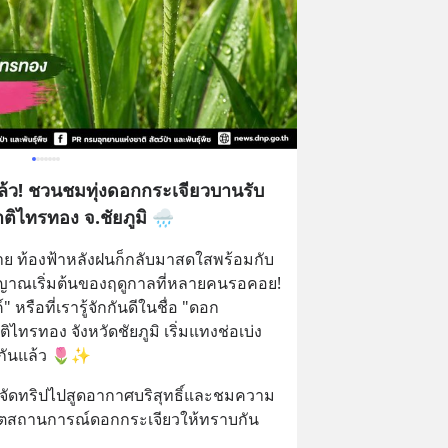
ว! ชวนชมทุ่งดอกกระเจียวบานรับ
ิไทรทอง จ.ชัยภูมิ 🌧️
ราย ท้องฟ้าหลังฝนก็กลับมาสดใสพร้อมกับ
ัญญาณเริ่มต้นของฤดูกาลที่หลายคนรอคอย! 
หรือที่เรารู้จักกันดีในชื่อ "ดอก
ไทรทอง จังหวัดชัยภูมิ เริ่มแทงช่อเบ่ง
กันแล้ว 🌷✨
ัวจัดทริปไปสูดอากาศบริสุทธิ์และชมความ
ตสถานการณ์ดอกกระเจียวให้ทราบกัน