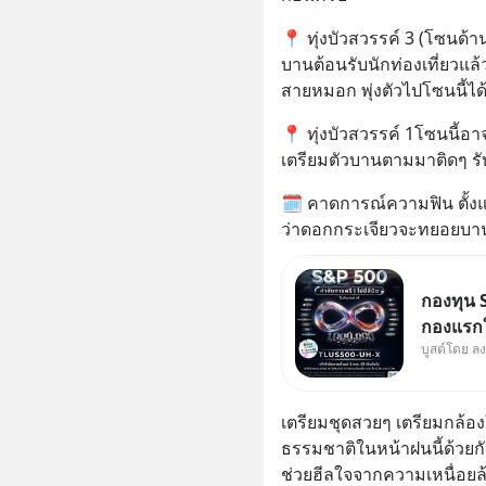
​📍 ทุ่งบัวสวรรค์ 3 (โซนด้
บานต้อนรับนักท่องเที่ยวแล
สายหมอก พุ่งตัวไปโซนนี้ได
​📍 ทุ่งบัวสวรรค์ 1โซนนี้อ
เตรียมตัวบานตามมาติดๆ ร
​🗓️ คาดการณ์ความฟิน ตั้ง
ว่าดอกกระเจียวจะทยอยบานส
กองทุน S
กองแรกใ
บูสต์โดย ล
ออกแบบม
นักลงทุน
​เตรียมชุดสวยๆ เตรียมกล้อ
ธรรมชาติในหน้าฝนนี้ด้วยกั
ช่วยฮีลใจจากความเหนื่อยล