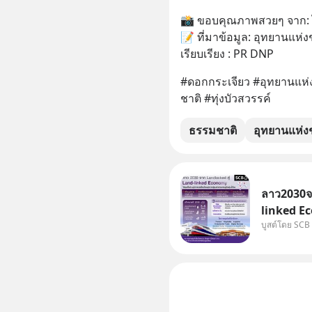
​📸 ขอบคุณภาพสวยๆ จาก: ไ
📝 ที่มาข้อมูล: อุทยานแห่ง
เรียบเรียง : PR DNP
​#ดอกกระเจียว #อุทยานแห่
ชาติ #ทุ่งบัวสวรรค์
ธรรมชาติ
อุทยานแห่ง
ลาว2030จา
linked Ec
บูสต์โดย SCB
บทบาทจาก 
เศรษฐกิจแ
แม่น้ำโขง