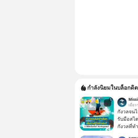
กำลังนิยมในบล็อกดิต
Miss
เมื่อ
กังวลจนไม
รับมือสไ
กังวลที่ทำ
เรื่องเล็ก