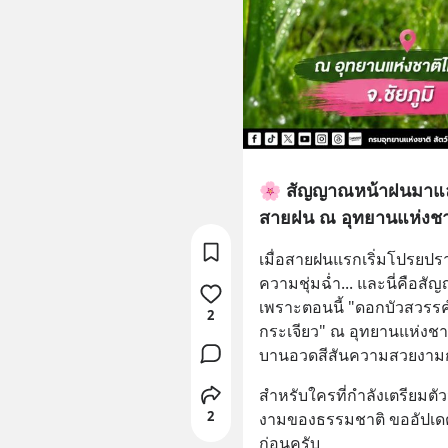
🌸 สัญญาณหน้าฝนมาแล้
สายฝน ณ อุทยานแห่งชาต
​เมื่อสายฝนแรกเริ่มโปรยป
ความชุ่มฉ่ำ... และนี่คือส
เพราะตอนนี้ "ดอกบัวสวรรค์" 
2
กระเจียว" ณ อุทยานแห่งชาติ
บานอวดสีสันความสวยงาม
​สำหรับใครที่กำลังเตรียมต
2
งามของธรรมชาติ ขออัปเด
ก่อนครับ