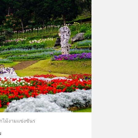
กไม้งามแข่งขันร
ม