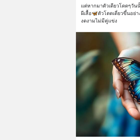
แต่หากมาตัวเดียวโดดๆวันนั
ผีเสื้อ🦋ตัวโดดเดี่ยวขึ้นอย่า
งดงามไม่มีคู่แข่ง