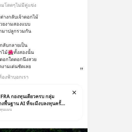
มโดดๆไม่มีคู่แข่ง
ต่างกลับเจ้าดอกไม้
วยงามสองแบบ
ำมาปลูกรวมกัน
กลับกลายเป็น
ไม้🌺ทั้งสองนั้น
มีดอกใดดอกนึงสวย
ดงามเด่นชัดเลย
ท้องฟ้าบอกเรา
FRA กองทุนเดียวครบ กลุ่ม
งพื้นฐาน AI ที่จะมีงบลงทุนครั้ง
งทุนแมน
ะวัติศาสตร์ ที่เรียกว่า AI
le หุ้นกลุ่มนี้ปรับตัวลงมากใน 1
ผ่านมา แต่ความจริงคือทั่วโลกยัง
ลงทุน AI