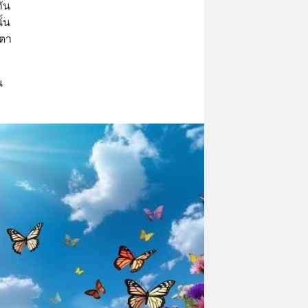
กัน
้น
งตา
น