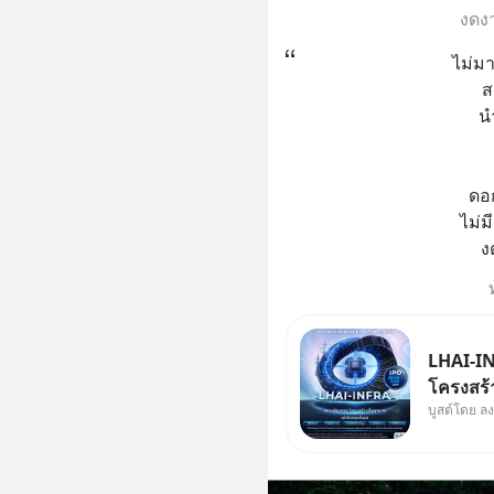
งดงา
ไม่มา
ส
น
ดอก
ไม่
ง
LHAI-IN
โครงสร้า
บูสต์โดย ล
ใหญ่ในปร
Supercyc
เดือนที่
เดินหน้า