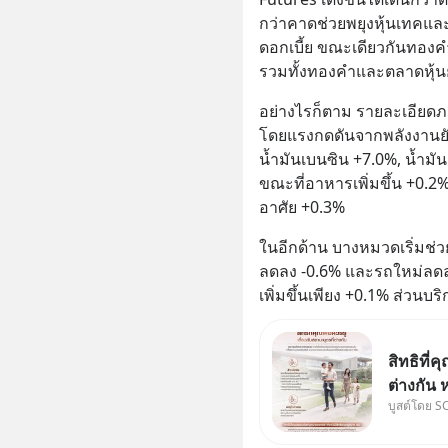
กว่าคาดช่วยพยุงหุ้นเทคและ
ดอกเบี้ย ขณะเดียวกันทองคำ
รวมทั้งทองคำและตลาดหุ้นยั
อย่างไรก็ตาม รายละเอียดภา
โดยแรงกดดันจากพลังงานยังเ
น้ำมันเบนซิน +7.0%, น้ำมัน
ขณะที่อาหารเพิ่มขึ้น +0.2
อาศัย +0.3%
ในอีกด้าน บางหมวดเริ่มช่ว
ลดลง -0.6% และรถใหม่ลด
เพิ่มขึ้นเพียง +0.1% ส่วนบ
สิทธิที่ค
ต่างกัน 
บูสต์โดย S
พ่อและแม
กฎหมายข