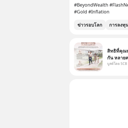
#BeyondWealth #FlashNe
#Gold #Inflation
ข่าวรอบโลก
การลงทุ
สิทธิที่คุณ
กัน หลายค
บูสต์โดย SCB
แม่ ก็ย่อ
สองฝ่าย" 
ได้กำหนดไ