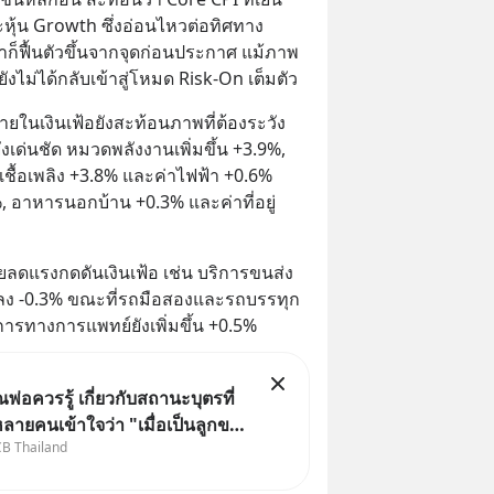
หุ้น Growth ซึ่งอ่อนไหวต่อทิศทาง
ก็ฟื้นตัวขึ้นจากจุดก่อนประกาศ แม้ภาพ
งไม่ได้กลับเข้าสู่โหมด Risk-On เต็มตัว
ยในเงินเฟ้อยังสะท้อนภาพที่ต้องระวัง 
ด่นชัด หมวดพลังงานเพิ่มขึ้น +3.9%, 
เชื้อเพลิง +3.8% และค่าไฟฟ้า +0.6% 
%, อาหารนอกบ้าน +0.3% และค่าที่อยู่
ยลดแรงกดดันเงินเฟ้อ เช่น บริการขนส่ง
ลง -0.3% ขณะที่รถมือสองและรถบรรทุก
ริการทางการแพทย์ยังเพิ่มขึ้น +0.5%
ุณพ่อควรรู้ เกี่ยวกับสถานะบุตรที่
หลายคนเข้าใจว่า "เมื่อเป็นลูกของ
CB Thailand
่ ก็ย่อมเป็นบุตรชอบด้วย
องทั้งสองฝ่าย" แต่ในความเป็น