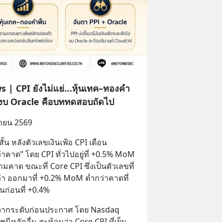
| CPI ยังไม่แย่…หุ้นเทค–ทองคำ
ะงบ Oracle คือบททดสอบถัดไป
นายน 2569
น หลังตัวเลขเงินเฟ้อ CPI เดือน
าด” โดย CPI ทั่วไปอยู่ที่ +0.5% MoM 
าด ขณะที่ Core CPI ซึ่งเป็นตัวเลขที่
ออกมาที่ +0.2% MoM ต่ำกว่าคาดที่ 
ก่อนที่ +0.4%
้นจากระดับก่อนประกาศ โดย Nasdaq 
ัชนีหลักอื่น สะท้อนว่า Core CPI ที่เย็น