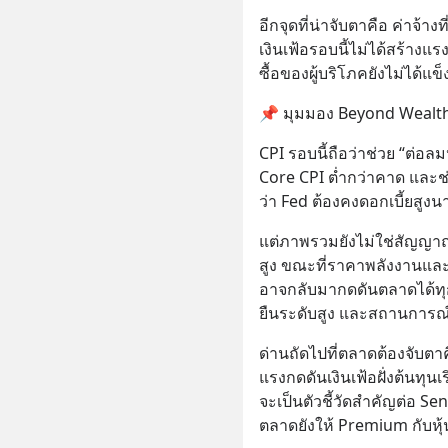
จริง กฎ
อีกจุดที่น่าจับตาคือ ค่าจ้
เงินเฟ้อรอบนี้ไม่ได้สร้างแ
ซื้อของผู้บริโภคยังไม่ได้แข็
📌 มุมมอง Beyond Wealt
CPI รอบนี้ถือว่าช่วย “ต่อล
Core CPI ต่ำกว่าคาด และช
ว่า Fed ต้องคงดอกเบี้ยสูงนา
แต่ภาพรวมยังไม่ใช่สัญญาณ 
สูง ขณะที่ราคาพลังงานและคว
อาจกลับมากดดันตลาดได้ทุก
ยืนระดับสูง และสถานการณ
ด่านถัดไปที่ตลาดต้องจับตาคือ
แรงกดดันเงินเฟ้อฝั่งต้นทุนเ
จะเป็นตัวชี้วัดสำคัญต่อ S
ตลาดยังให้ Premium กับหุ้นก