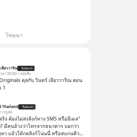
โฆษณา
 เลียววาริณ
ยืนยันแล้ว
 เวลา 00:00 • หนังสือ
Originals คุยกับ วินทร์ เลียววาริณ ตอน
ม 1
B Thailand
ยืนยันแล้ว
การบูสต์
ิง ต้องไม่ส่งลิงก์ทาง SMS หรืออีเมล”
้ย? มีคนอ้างว่าโทรจากธนาคาร บอกว่า
ญหา แล้วให้กดลิงก์โน่นนี่ หรือสแกนคิว