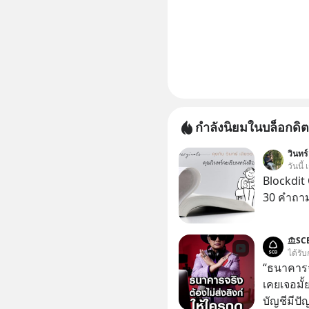
กำลังนิยมในบล็อกดิต
วินทร์
วันนี้
Blockdit 
30 คำถา
SC
ได้รับ
“ธนาคารจร
เคยเจอมั
บัญชีมีปั