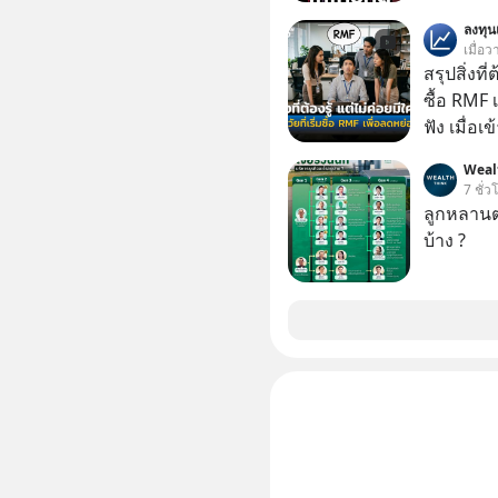
อาร์โค้ดทั
ลงทุ
หลอกลวงในค
เมื่อว
กลโกง #ป้
สรุปสิ่งที่
อย่างยั่ง
ซื้อ RMF 
#FraudEd
ฟัง เมื่อเ
#Digita
ภาษี หลายคนมักได้รับคำแนะนำให้ลงทุนใน RMF
Weal
เพราะนอก
7 ชั่ว
โอกาสในการ
ลูกหลานตร
นักที่จะลงลึก
บ้าง ?
ควรดู ตรง
ควรรู้ข้อ