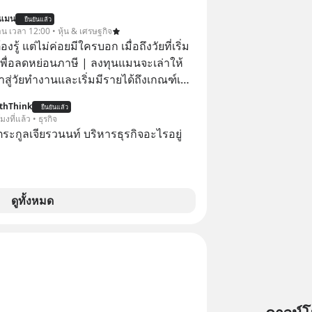
นที มาฟัง “ป้าเก๋าเล่ากลโกง” เพื่อรู้ทันมุก
นแมน
ยืนยันแล้ว
ราบความน่าเชื่อถือกันค่ะ #แก้เกม
าน เวลา 12:00 • หุ้น & เศรษฐกิจ
าเก๋าเล่ากลโกง #LivesSustainably #อยู่
ต้องรู้ แต่ไม่ค่อยมีใครบอก เมื่อถึงวัยที่เริ่ม
ยืน #CyberSecurity #ป้าเก๋า
เพื่อลดหย่อนภาษี | ลงทุนแมนจะเล่าให้
ucation #FinancialLiteracy
ข้าสู่วัยทำงานและเริ่มมีรายได้ถึงเกณฑ์เสีย
lBankWithHumanTouch
thThink
ยืนยันแล้ว
จากจะช่วยลดหย่อนภาษีได้แล้ว ยังเป็น
โมงที่แล้ว • ธุรกิจ
สร้างความมั่งคั่งระยะยาว แต่น้อยคน
ะกูลเจียรวนนท์ บริหารธุรกิจอะไรอยู่
ว่า ถ้าลงทุนใน RMF ควรรู้ อะไรบ้าง
ไหน ทำอย่างไร ถึงจะดีกับเรา แล้วเรา
มูลอะไรเกี่ยวกับ RMF บ้าง เพื่อให้นำไปใช้
ต่อได้จริง ๆ ลงทุนแมนจะเล่าให้ฟัง
ดูทั้งหมด