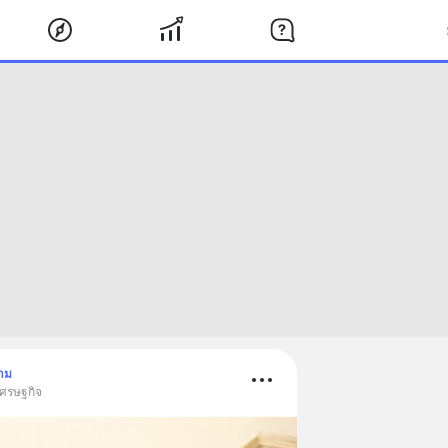
าม
 เศรษฐกิจ