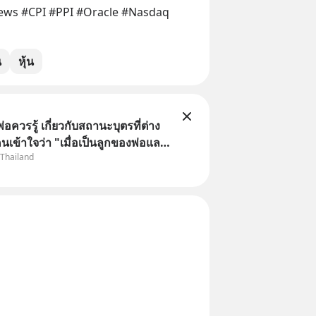
ws #CPI #PPI #Oracle #Nasdaq 
น
หุ้น
พ่อควรรู้ เกี่ยวกับสถานะบุตรที่ต่าง
นเข้าใจว่า "เมื่อเป็นลูกของพ่อและ
 Thailand
มเป็นบุตรชอบด้วยกฎหมายของทั้ง
แต่ในความเป็นจริง กฎหมายไทยไม่
ว้แบบนั้น