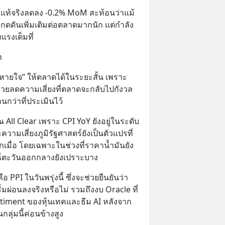
หมายไทยไม่ได้กำหนดไว้แบบนั้น
างที่แท้จริงลดลง -0.2% MoM สะท้อนว่าแม้
รงกดดันเพิ่มเติมต่อตลาดมากนัก แต่กำลัง
งแรงเต็มที่
h
มหายใจ” ให้ตลาดได้ในระยะสั้น เพราะ 
่วยลดความเสี่ยงที่ตลาดจะกลับไปกังวล
นกว่าที่ประเมินไว้
All Clear เพราะ CPI YoY ยังอยู่ในระดับ
ามเสี่ยงภูมิรัฐศาสตร์ยังเป็นตัวแปรที่
เมื่อ โดยเฉพาะในช่วงที่ราคาน้ำมันยัง
์ตะวันออกกลางยังเปราะบาง
 PPI ในวันพรุ่งนี้ ซึ่งจะช่วยยืนยันว่า
ริ่มผ่อนลงจริงหรือไม่ รวมถึงงบ Oracle ที่
entiment ของหุ้นเทคและธีม AI หลังจาก
ลุ่มนี้ค่อนข้างสูง