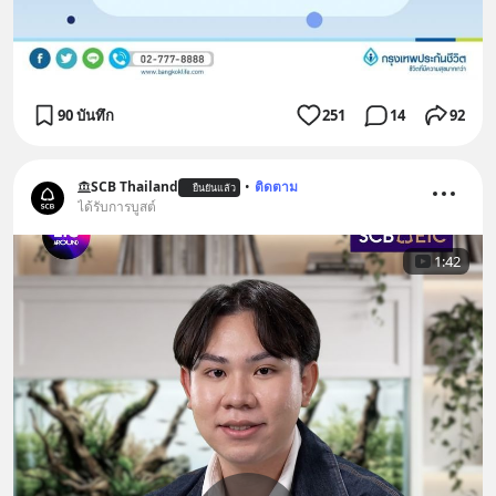
90 บันทึก
251
14
92
SCB Thailand
•
ติดตาม
ยืนยันแล้ว
ได้รับการบูสต์
1:42