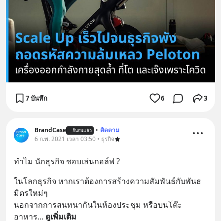
7 บันทึก
6
3
BrandCase
•
ติดตาม
ยืนยันแล้ว
6 ก.พ. 2021 เวลา 03:50 • ธุรกิจ
ทำไม นักธุรกิจ ชอบเล่นกอล์ฟ ?
ในโลกธุรกิจ หากเราต้องการสร้างความสัมพันธ์กับพันธ
มิตรใหม่ๆ
นอกจากการสนทนากันในห้องประชุม หรือบนโต๊ะ
อาหาร
... 
ดูเพิ่มเติม