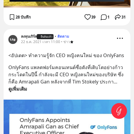
28 บันทึก
39
1
31
ลงทุนเกิร์ล
•
ติดตาม
ยืนยันแล้ว
22 ธ.ค. 2021 เวลา 11:00 • ข่าว
<อัปเดต> ทำความรู้จัก CEO หญิงคนใหม่ ของ OnlyFans
OnlyFans แพลตฟอร์มคอนเทนต์ชื่อดังที่เติบโตอย่างก้าว
กระโดดในปีนี้ กำลังจะมี CEO หญิงคนใหม่ของบริษัท ซึ่ง
ก็คือ Amrapali Gan หลังจากที่ Tim Stokely ประกา
... 
ดูเพิ่มเติม