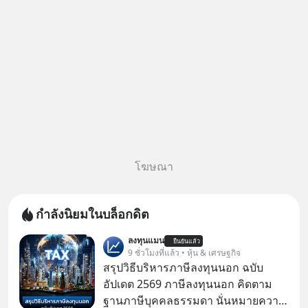
โฆษณา
กำลังนิยมในบล็อกดิต
ลงทุนแมน
ยืนยันแล้ว
9 ชั่วโมงที่แล้ว • หุ้น & เศรษฐกิจ
สรุปวิธีบริหารภาษีลงทุนนอก ฉบับ
อัปเดต 2569 ภาษีลงทุนนอก คิดตาม
ฐานภาษีบุคคลธรรมดา นั่นหมายความ