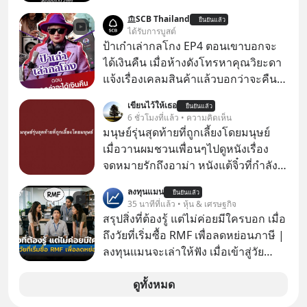
ว่าถ้าเรามีกำไร 100,000 บาท
SCB Thailand
ยืนยันแล้ว
ได้รับการบูสต์
ป้าเก๋าเล่ากลโกง EP4 ตอนเขาบอกจะ
ได้เงินคืน เมื่อห้างดังโทรหาคุณวิยะดา
แจ้งเรื่องเคลมสินค้าแล้วบอกว่าจะคืน
เงิน คุณวิยะดาจะได้เงินจริง หรือเป็น
เขียนไว้ให้เธอ
ยืนยันแล้ว
เรื่องจ้อจี้ หาคำตอบได้ที่ “ป้าเก๋าเล่ากล
6 ชั่วโมงที่แล้ว • ความคิดเห็น
โกง” EP4 ตอน “เขาบอกว่าจะได้เงิน
มนุษย์รุ่นสุดท้ายที่ถูกเลี้ยงโดยมนุษย์
คืน” #ป้าเก๋าเล่ากลโกง #แก้เกมกลโกง
เมื่อวานผมชวนเพื่อนๆไปดูหนังเรื่อง
#อยู่อย่างยั่งยืน #Cybersecurity #เตือน
จดหมายรักถึงอาม่า หนังแต้จิ๋วที่กำลัง
ภัยออนไลน์
โด่งดังทั่วโลกอยู่ในตอนนี้ เหตุเกิดจาก
ลงทุนแมน
ยืนยันแล้ว
ป๊าผมเห็นโปสเตอร์หนังเรื่องนี้หลาย
35 นาทีที่แล้ว • หุ้น & เศรษฐกิจ
เดือนก่อนและอยากดูมาก ด้วยเพราะว่า
สรุปสิ่งที่ต้องรู้ แต่ไม่ค่อยมีใครบอก เมื่อ
อากงก็มาจากเมืองจีน ป๊าก็พูดแต้จิ๋วได้
ถึงวัยที่เริ่มซื้อ RMF เพื่อลดหย่อนภาษี |
มีเรื่องราวมีความผูกพันที่ได้ยินตั้งแต่
ลงทุนแมนจะเล่าให้ฟัง เมื่อเข้าสู่วัย
เด็ก
ทำงานและเริ่มมีรายได้ถึงเกณฑ์เสีย
ภาษี หลายคนมักได้รับคำแนะนำให้
ดูทั้งหมด
ลงทุนใน RMF เพราะนอกจากจะช่วยลด