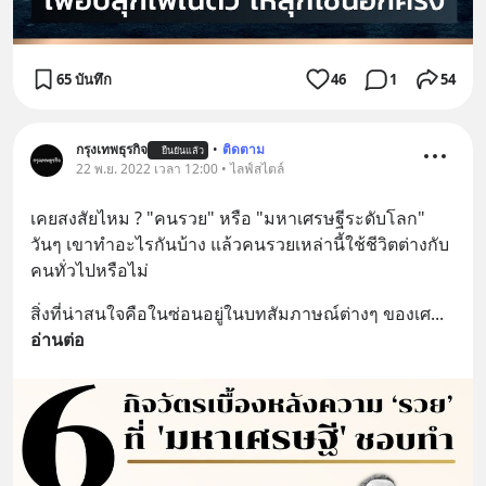
65 บันทึก
46
1
54
กรุงเทพธุรกิจ
•
ติดตาม
ยืนยันแล้ว
22 พ.ย. 2022 เวลา 12:00 • ไลฟ์สไตล์
เคยสงสัยไหม ? "คนรวย" หรือ "มหาเศรษฐีระดับโลก" 
วันๆ เขาทำอะไรกันบ้าง แล้วคนรวยเหล่านี้ใช้ชีวิตต่างกับ
คนทั่วไปหรือไม่
สิ่งที่น่าสนใจคือในซ่อนอยู่ในบทสัมภาษณ์ต่างๆ ของเศ
... 
อ่านต่อ