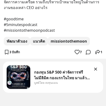
จัดการความเครียด รวมถึงบริหารเป้าหมายใหญ่ในด้านการ
งานของเหล่า CEO อย่างไร
#goodtime
#5minutespodcast
#missiontothemoonpodcast
พัฒนาตัวเอง
แนวคิด
missiontothemoon
3 บันทึก
7
1
กองทุน S&P 500 ค่าจัดการฟรี
ไม่มีลิมิต กองแรกในไทย มาแล้ว..
บูสต์โดย ลงทุนแมน
กองทุนที่ออกแบบมาเพื่อแก้ Pain
Point ใหญ่ของนักลงทุนไทย
พร้อมกัน 3 เรื่อง