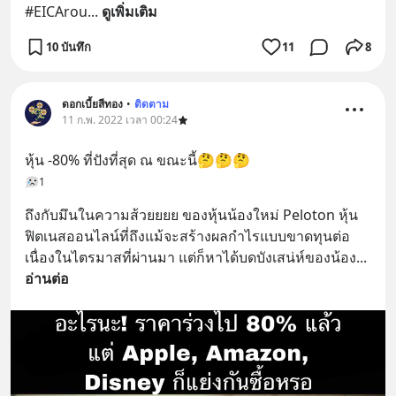
#EICArou
... 
ดูเพิ่มเติม
10 บันทึก
11
8
ดอกเบี้ยสีทอง
•
ติดตาม
11 ก.พ. 2022 เวลา 00:24
หุ้น -80% ที่ปังที่สุด ณ ขณะนี้🤔🤔🤔
1
ถึงกับมึนในความส้วยยยย ของหุ้นน้องใหม่ Peloton หุ้น
ฟิตเนสออนไลน์ที่ถึงแม้จะสร้างผลกำไรแบบขาดทุนต่อ
เนื่องในไตรมาสที่ผ่านมา แต่ก็หาได้บดบังเสน่ห์ของน้อง
... 
อ่านต่อ