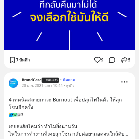
7 บันทึก
9
5
BrandCase
•
ติดตาม
ยืนยันแล้ว
20 ม.ค. 2021 เวลา 10:44 • ธุรกิจ
4 เทคนิคสลายภาวะ Burnout เพื่อปลุกไฟในตัว ให้ลุก
โชนอีกครั้ง
3
เคยสงสัยไหมว่า ทำไมยิ่งนานวัน 
ไฟในการทำงานที่เคยลุกโชน กลับค่อยๆมอดจนใกล้ดับ
... 