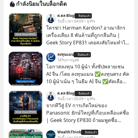
กำลังนิยมในบล็อกดิต
ด.ดล Blog
ยืนยันแล้ว
วันนี้ เวลา 04:09 • ธุรกิจ
ใครฆ่า Harman Kardon? อาณาจักร
เครื่องเสียง 8 พันล้านที่ถูกกลืนกิน |
Geek Story EP831 เคยสงสัยไหมทำไม
หูฟัง AKG ถึงกลายเป็นแค่ของแถมใน
ลงทุนแมน
ยืนยันแล้ว
กล่องมือถือ? หรือลำโพง JBL ถึงวางขาย
ได้รับการบูสต์
เกลื่อนตามห้างทั่วไป? ทั้งที่จริง ๆ แล้ว
โอกาสลงทุน 10 ผู้นำ ทั้งซัปพลายเชน
ชื่อเหล่านี้คือ “ตำนาน” ระดับเทพที่นัก
AI จีน /โดย ลงทุนแมน ✅ลงทุนตรง คัด
เล่นเครื่องเสียงยุคก่อนยอมจ่ายเงินหลัก
10 ผู้นำเน้น ๆ ในธีม AI จีน ✅คัดเลือก
แสนเพื่อครอบครอง แต่เบื้องหลังความ
หุ้นใหม่ 9 ตัว เข้ากองทุน ✅ร่วมเป็น
ด.ดล Blog
แมสนี้ มีโศกนาฏกรรมของโลกธุรกิจ
ยืนยันแล้ว
เจ้าของผู้นำ AI จีน ตั้งแต่โรงงานผลิตชิป
วันนี้ เวลา 00:09 • ธุรกิจ
ซ่อนอยู่ อาณาจักรเครื่องเสียงที่ยิ่งใหญ่
หน่วยความจำ โมเดล AI ยันหุ่นยนต์
จากทีวีสู่ EV การเกิดใหม่ของ
ที่สุดบนโลก ถูกกว้านซื้อไปด้วยมูลค่า 8
✅ได้การรับยกเว้นภาษี Capital Gain
Panasonic ยักษ์ใหญ่ที่เกือบเหลือแค่ชื่อ
พันล้านดอลลาร์โดย Samsung และสิ่ง
ตามกฎหมายภาษีของประเทศไทย
| Geek Story EP830 ถ้าผมพูดชื่อ
ที่เจ็บปวดที่สุดคือ ยักษ์ใหญ่จาก
Panasoni คุณนึกถึงอะไร? ทีวี, ตู้เย็น,
เกาหลีใต้ไม่ได้ซื้อเพราะหลงใหลใน
WealthThink
ยืนยันแล้ว
ถ่านไฟฉาย? ถ้าคุณยังคิดแบบนั้น แสดง
วันนี้ เวลา 04:00 • ธุรกิจ