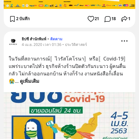
2 บันทึก
21
18
1
ยิปซี สำนักพิมพ์
•
ติดตาม
4 เม.ย. 2020 เวลา 01:36 • ประวัติศาสตร์
ในวันที่สถานการณ์〚ไวรัสโคโรนา〛หรือ〚Covid-19〛
แพร่ระบาดไปทั่ว ธุรกิจห้างร้านปิดตัวกันระนาว ผู้คนตื่น
กลัว ไม่กล้าออกนอกบ้าน ห้างก็ร้าง งานหนังสือก็เลื่อน 
😭
... 
ดูเพิ่มเติม