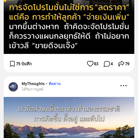
75 บันทึก
83
4
79
MyThoughts
•
ติดตาม
ได้รับการบูสต์