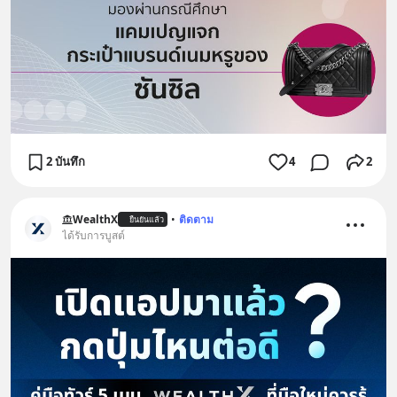
2 บันทึก
4
2
WealthX
•
ติดตาม
ยืนยันแล้ว
ได้รับการบูสต์