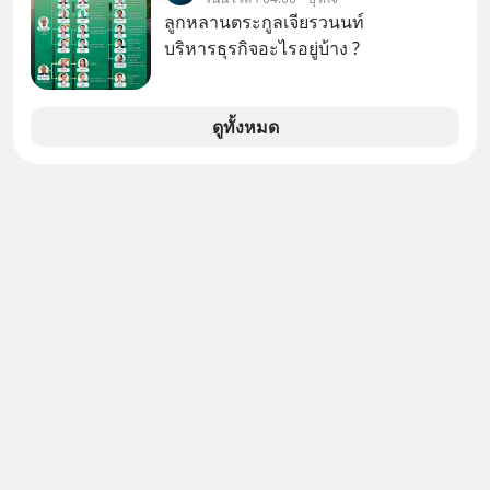
เสียงเพลง แต่ซื้อเพื่อเป็นทางลัดเอา
ว่าคุณกำลังพลาดเรื่องราวการ
ลูกหลานตระกูลเจียรวนนท์
เทคโนโลยีไปใส่ในหน้าปัดรถยนต์
‘Rebranding’ ที่ดุเดือดที่สุดใน
บริหารธุรกิจอะไรอยู่บ้าง ?
อัจฉริยะ จากจุดสูงสุดของศิลปะแห่ง
ประวัติศาสตร์ญี่ปุ่น! รู้หรือไม่ว่า ในวันที่
เสียงดนตรี ทำไมถึงจบลงด้วยการเป็น
พวกเขาขาดทุนย่อยยับเกือบ 3 แสนล้าน
แค่บรรทัดหนึ่งในบัญชีทรัพย์สินของ
บาท Panasonic ตัดสินใจหักดิบ ทิ้ง
ดูทั้งหมด
บริษัทอื่น เลือกฟังกันได้เลยนะครับ อย่า
ตลาดเครื่องใช้ไฟฟ้าที่สู้ B2C ไม่ไหว
ลืมกด Follow ติดตาม PodCast ช่อง
แล้วหันไปเดิมพันครั้งใหญ่กับ Tesla
Geek Forever’s Podcast ของผมกัน
และ Software Solutions จนวันนี้พวก
ด้วยนะครับ 🎧 ฟังผ่าน Spotify :
เขากลายเป็นกระดูกสันหลังของ
https://tinyurl.com/mr39sd7c 🎧 ฟัง
อุตสาหกรรม EV โลกไปแล้ว… พวกเขา
ผ่าน Apple Podcast :
ทำได้อย่างไร เลือกฟังกันได้เลยนะครับ
https://bit.ly/4yVPIpg 🎧 ฟังผ่าน
อย่าลืมกด Follow ติดตาม PodCast
Podbean : https://bit.ly/4hr2jL3 🎧
ช่อง Geek Forever’s Podcast ของผม
ฟังผ่าน Youtube :
กันด้วยนะครับ 🎧 ฟังผ่าน Spotify :
https://youtu.be/B6IZDYopZLw The
https://tinyurl.com/mr39sd7c 🎧 ฟัง
original article appeared here
ผ่าน Apple Podcast :
https://www.tharadhol.com/geek-
https://tinyurl.com/rnca48jp 🎧 ฟัง
story-ep831-who-killed-harman-
ผ่าน Podbean :
kardon/ ติดตามสาระดี ๆ อัพเดททุกวัน
https://tinyurl.com/mryu7dv7 🎧