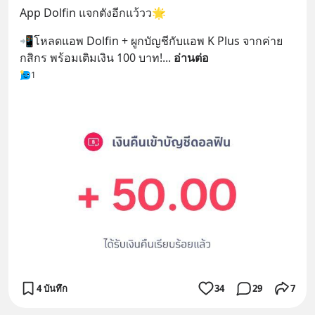
App Dolfin แจกตังอีกแว้วว🌟
📲โหลดแอพ Dolfin + ผูกบัญชีกับแอพ K Plus จากค่าย
กสิกร พร้อมเติมเงิน 100 บาท!
... 
อ่านต่อ
1
4 บันทึก
34
29
7