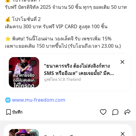
รับฟรี บัตรดิจิทัล 2025 จำนวน 50 ชิ้น ทุกๆ ยอดเติม 50 บาท
💰 โปรโมชั่นที่ 2
เติมครบ 300 บาท รับฟรี VIP CARD สูงสุด 100 ชิ้น
⭐ พิเศษ! วันนี้โอนผ่าน วอลเล็ตจี รับ เพชรเพิ่ม 15%
เฉพาะยอดเติม 150 บาทขึ้นไป (รับโอนถึงเวลา 23.00 น.)
“ธนาคารจริง ต้องไม่ส่งลิงก์ทาง
SMS หรืออีเมล” เคยเจอมั้ย? มีคน
บูสต์โดย SCB Thailand
อ้างว่าโทรจากธนาคาร บอกว่า
บัญชีมีปัญหา แล้วให้กดลิงก์โน่นนี่
หรือสแกนคิวอาร์โค้ดทันที มาฟัง
🌐 
www.mu-freedom.com
“ป้าเก๋าเล่ากลโกง” เพื่อรู้ทันมุก
หลอกลวงในคราบ
บันทึก