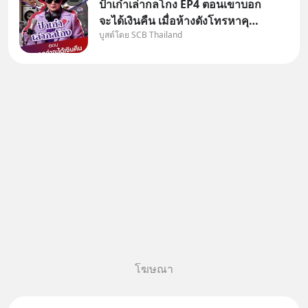
ป้าเก๋าเล่ากลโกง EP4 ตอนเขาบอก
จะได้เงินคืน เมื่อห้างดังโทรหาคุณ
บูสต์โดย SCB Thailand
วิยะดา แจ้งเรื่องเคลมสินค้าแล้ว
บอกว่าจะคืนเงิน คุณวิยะดาจะได้
เงินจริง หรือเป็นเรื่องจ้อจี้ หาคำ
ตอบได้ที่ “ป้าเก๋าเล่ากลโกง” EP4
ตอน “เขา
โฆษณา