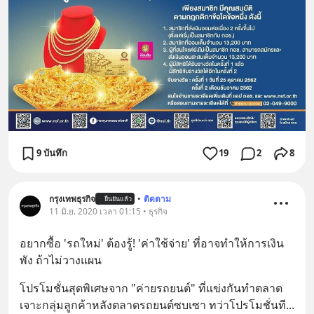
9 บันทึก
19
2
8
กรุงเทพธุรกิจ
•
ติดตาม
ยืนยันแล้ว
11 มิ.ย. 2020 เวลา 01:15 • ธุรกิจ
อยากซื้อ 'รถใหม่' ต้องรู้! 'ค่าใช้จ่าย' ที่อาจทำให้การเงิน
พัง ถ้าไม่วางแผน
โปรโมชั่นสุดพิเศษจาก "ค่ายรถยนต์" ที่แข่งกันทำตลาด
เจาะกลุ่มลูกค้าหลังตลาดรถยนต์ซบเซา ทว่าโปรโมชั่นที
... 