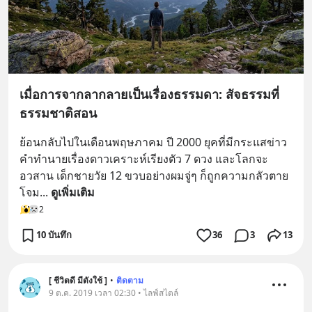
เมื่อการจากลากลายเป็นเรื่องธรรมดา: สัจธรรมที่
ธรรมชาติสอน
ย้อนกลับไปในเดือนพฤษภาคม ปี 2000 ยุคที่มีกระแสข่าว
คำทำนายเรื่องดาวเคราะห์เรียงตัว 7 ดวง และโลกจะ
อวสาน เด็กชายวัย 12 ขวบอย่างผมจู่ๆ ก็ถูกความกลัวตาย
โจม
... 
ดูเพิ่มเติม
2
10 บันทึก
36
3
13
[ ชีวิตดี มีตังใช้ ]
•
ติดตาม
9 ต.ค. 2019 เวลา 02:30 • ไลฟ์สไตล์