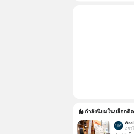
กำลังนิยมในบล็อกดิต
Weal
2 ชั่ว