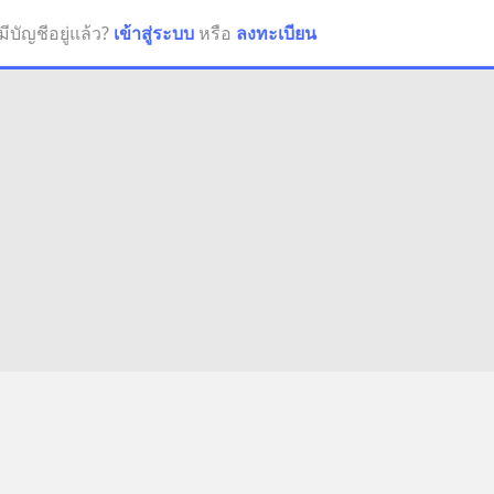
มีบัญชีอยู่แล้ว?
เข้าสู่ระบบ
หรือ
ลงทะเบียน