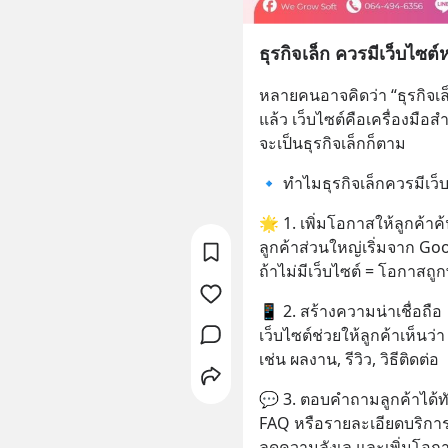
ธุรกิจเล็ก ควรมีเว็บไซต
หลายคนอาจคิดว่า “ธุรกิจเล็
แล้ว เว็บไซต์คือเครื่องมือส
จะเป็นธุรกิจเล็กก็ตาม
🔹 ทำไมธุรกิจเล็กควรมีเว็
🌟 1. เพิ่มโอกาสให้ลูกค้า
ลูกค้าส่วนใหญ่เริ่มจาก Goo
ถ้าไม่มีเว็บไซต์ = โอกาสถ
📱 2. สร้างความน่าเชื่อถือ
เว็บไซต์ช่วยให้ลูกค้าเห็นว่า
เช่น ผลงาน, รีวิว, วิธีติดต่อ
💬 3. ตอบคำถามลูกค้าได้ทั
FAQ หรือรายละเอียดบริการช่
ลดความลังเล และเพิ่มโอ