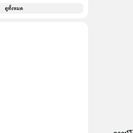
โอกาสซื้อซ้ำสูงที่สุด แต่กลับปล่อยให้เงียบ
่านมุมมองของ ดร.อภิวดี ปิยธรรมรงค์ ผู้
ission To The Moon EP
ดูทั้งหมด
ญอาวุโสด้านบูรณาการข้อมูลและปัญญา
มาคุยกับคุณโค้ก สาโรจน์ อธิวิทวัส CEO &
 Wisible ผู้มีประสบการณ์ด้านงานขาย
 ThaiLLM
ากกว่า 20 ปี ว่าทำไม "ลูกค้าเดิม" ถึง
ัพย์ที่ธุรกิจมองข้ามมากที่สุด และจะ
อมูลที่กระจัดกระจายให้กลายเป็นรายได้ที่
ไม่โตแต่งบโฆษณาก็
ตอบอาจอยู่ที่ฐานลูกค้าเดิมที่คุณมีอยู่
RM #CRM #ลูกค้าเดิม #Revenue
nAcademy #interview
ntothemoon
ntothemoonpodcast