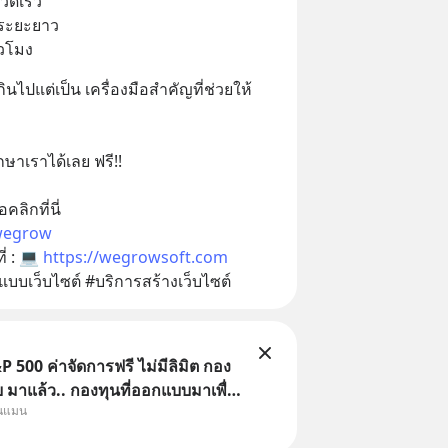
วดเร็ว
ระยะยาว
่วโมง
กินไปแต่เป็น เครื่องมือสำคัญที่ช่วยให้
ษาเราได้เลย ฟรี!!
📳 LINE ID: @wegrow หรือคลิกที่นี่ 
@wegrow
่ : 💻 
https://wegrowsoft.com
แบบเว็บไซต์ #บริการสร้างเว็บไซต์
 500 ค่าจัดการฟรี ไม่มีลิมิต กอง
มาแล้ว.. กองทุนที่ออกแบบมาเพื่อ
ุนแมน
Point ใหญ่ของนักลงทุนไทยพร้อม