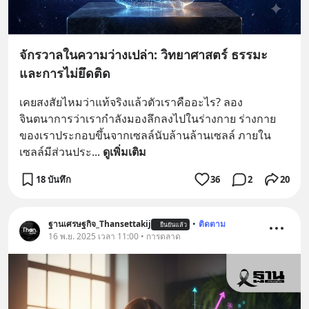
จักรวาลในความว่างเปล่า: วิทยาศาสตร์ ธรรมะ
และการไม่ยึดติด
เคยสงสัยไหมว่าแท้จริงแล้วตัวเราคืออะไร? ลอง
จินตนาการว่าเรากำลังมองลึกลงไปในร่างกาย ร่างกาย
ของเราประกอบขึ้นจากเซลล์นับล้านล้านเซลล์ ภายใน
เซลล์มีส่วนประ
... 
ดูเพิ่มเติม
18 บันทึก
36
2
20
ฐานเศรษฐกิจ_Thansettakij
•
ติดตาม
ยืนยันแล้ว
16 พ.ย. 2025 เวลา 11:00 • การตลาด