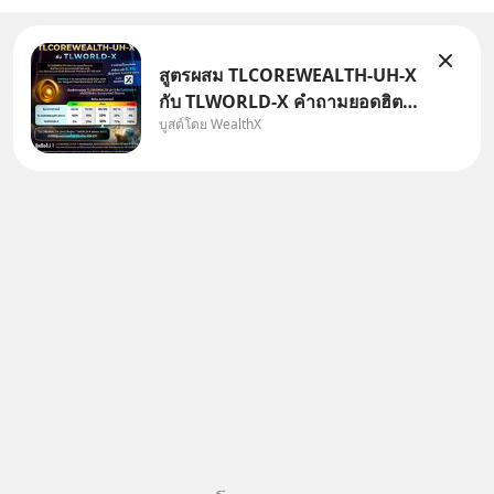
สูตรผสม TLCOREWEALTH-UH-X
กับ TLWORLD-X คำถามยอดฮิตที่
บูสต์โดย WealthX
คนใช้ WealthX ถามเข้ามา