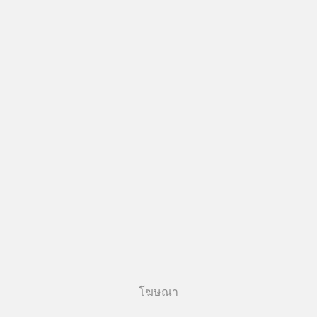
โฆษณา