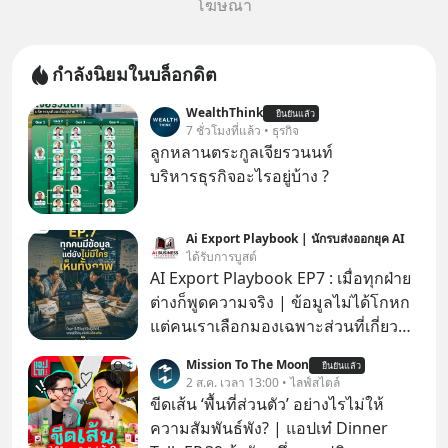
โฆษณา
กำลังนิยมในบล็อกดิต
WealthThink
ยืนยันแล้ว
7 ชั่วโมงที่แล้ว • ธุรกิจ
ลูกหลานตระกูลเจียรวนนท์
บริหารธุรกิจอะไรอยู่บ้าง ?
Ai Export Playbook | นักรบส่งออกยุค AI
ได้รับการบูสต์
AI Export Playbook EP7 : เมื่อทุกฝ่าย
ต่างก็พูดความจริง | ข้อมูลไม่ได้โกหก
แต่คนเราเลือกมองเฉพาะส่วนที่เกี่ยวกับ
ตัวเองเสมอ
Mission To The Moon
ยืนยันแล้ว
2 ส.ค. เวลา 13:00 • ไลฟ์สไตล์
ขีดเส้น ‘พื้นที่ส่วนตัว’ อย่างไรไม่ให้
ความสัมพันธ์พัง? | แอปเท๋ Dinner