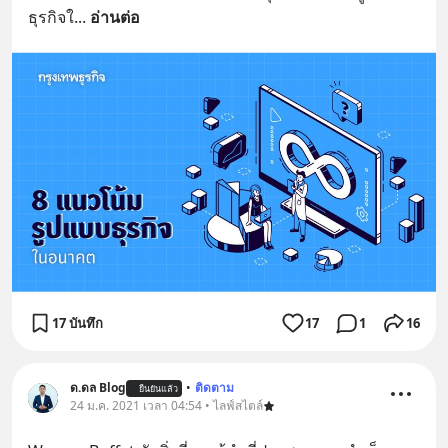
ธุรกิจใ
... 
อ่านต่อ
17 บันทึก
17
1
16
ด.ดล Blog
•
ติดตาม
ยืนยันแล้ว
24 ม.ค. 2021 เวลา 04:54 • ไลฟ์สไตล์