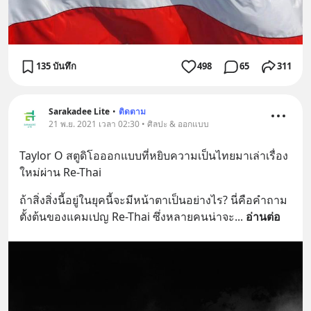
135 บันทึก
498
65
311
Sarakadee Lite
•
ติดตาม
21 พ.ย. 2021 เวลา 02:30 • ศิลปะ & ออกแบบ
Taylor O สตูดิโอออกแบบที่หยิบความเป็นไทยมาเล่าเรื่อง
ใหม่ผ่าน Re-Thai
ถ้าสิ่งสิ่งนี้อยู่ในยุคนี้จะมีหน้าตาเป็นอย่างไร? นี่คือคำถาม
ตั้งต้นของแคมเปญ Re-Thai ซึ่งหลายคนน่าจะ
... 
อ่านต่อ