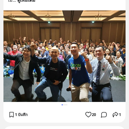
เมื
... 
ดูเพิ่มเติม
1 บันทึก
20
1