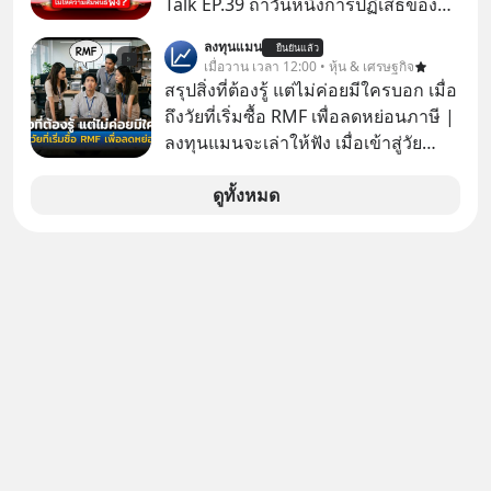
Talk EP.39 ถ้าวันหนึ่งการปฏิเสธของ
เราทำให้อีกฝ่ายรู้สึกเจ็บปวด คิดว่าเรา
ลงทุนแมน
ยืนยันแล้ว
ตั้งกำแพงใส่และมองว่าเราเห็นแก่ตัวทั้ง
เมื่อวาน เวลา 12:00 • หุ้น & เศรษฐกิจ
ที่เราเองก็ไม่เคยปฏิเสธใครอย่างนี้มา
สรุปสิ่งที่ต้องรู้ แต่ไม่ค่อยมีใครบอก เมื่อ
ก่อน แต่พอตั้งใจจะ ‘สร้างขอบเขต’ เพื่อ
ถึงวัยที่เริ่มซื้อ RMF เพื่อลดหย่อนภาษี |
ตัวเองดูสักครั้ง กลับทำให้เกิดรอยร้าว
ลงทุนแมนจะเล่าให้ฟัง เมื่อเข้าสู่วัย
ในความสัมพันธ์เสียอย่างนั้น โดยราย
ทำงานและเริ่มมีรายได้ถึงเกณฑ์เสีย
การแอปเท๋ Dinner Talk ในวันนี้โฮสต์
ภาษี หลายคนมักได้รับคำแนะนำให้
ดูทั้งหมด
ทั้ง 2 ท่าน แทป-รวิศ หาญอุตสาหะ และ
ลงทุนใน RMF เพราะนอกจากจะช่วยลด
เอ๋ นิ้วกลม-สราวุธ เฮ้งสวัสดิ์ จะพาทุก
หย่อนภาษีได้แล้ว ยังเป็นโอกาสในการ
คนไปสำรวจวิธีสร้างขอบเขตเพื่อรักษา
สร้างความมั่งคั่งระยะยาว แต่น้อยคน
ใจของตัวเองและรักษาความสัมพันธ์
นักที่จะลงลึกว่า ถ้าลงทุนใน RMF ควรรู้
ของคนรอบข้างไปพร้อมกัน
อะไรบ้าง ควรดู ตรงไหน ทำอย่างไร ถึง
#boundary #selfdevelopment #แอป
จะดีกับเรา แล้วเราควรรู้ข้อมูลอะไร
เท๋dinnertalk
เกี่ยวกับ RMF บ้าง เพื่อให้นำไปใช้ต่อได้
#missiontothemoonpodcast
จริง ๆ ลงทุนแมนจะเล่าให้ฟัง