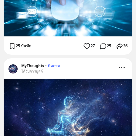
25 บันทึก
27
25
36
MyThoughts
•
ติดตาม
ได้รับการบูสต์