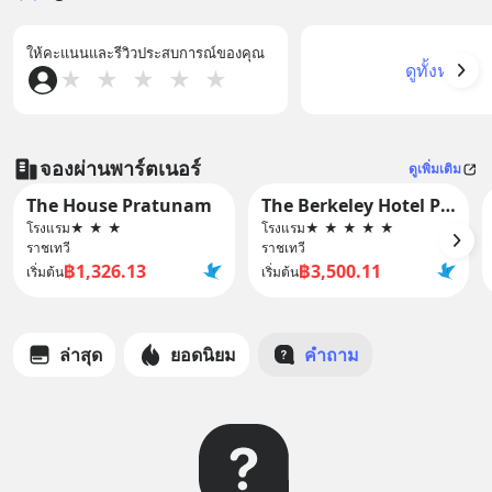
ให้คะแนนและรีวิวประสบการณ์ของคุณ
ดูทั้งหมด
★
★
★
★
★
จองผ่านพาร์ตเนอร์
ดูเพิ่มเติม
The House Pratunam
The Berkeley Hotel Pratunam
โรงแรม
★
★
★
โรงแรม
★
★
★
★
★
ราชเทวี
ราชเทวี
฿1,326.13
฿3,500.11
เริ่มต้น
เริ่มต้น
ล่าสุด
ยอดนิยม
คำถาม