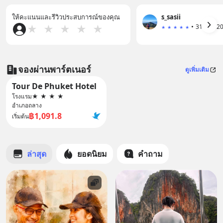
ให้คะแนนและรีวิวประสบการณ์ของคุณ
s_sasii
•
★
★
★
★
★
★
★
★
★
★
จองผ่านพาร์ตเนอร์
ดูเพิ่มเติม
Tour De Phuket Hotel
โรงแรม
★
★
★
★
อำเภอถลาง
฿1,091.8
เริ่มต้น
ล่าสุด
ยอดนิยม
คำถาม