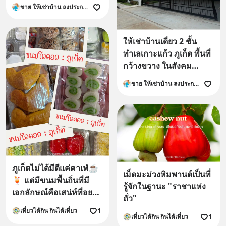
ทางสะดวก
ขาย ให้เช่าบ้าน ลงประกาศ ที่ดิน คอนโด อาคารพาณิชย์
โทร.0958192888
ให้เช่าบ้านเดี่ยว 2 ชั้น
ทำเลเกาะแก้ว ภูเก็ต พื้นที่
กว้างขวาง ในสังคม
คุณภาพระดับพรีเมียม
ขาย ให้เช่าบ้าน ลงประกาศ ที่ดิน คอนโด อาคารพาณิชย์
ภูเก็ตไม่ได้มีดีแค่คาเฟ่☕️
เม็ดมะม่วงหิมพานต์เป็นที่
🍹 แต่มีขนมพื้นถิ่นที่มี
รู้จักในฐานะ "ราชาแห่ง
เอกลักษณ์คือเสน่ห์ที่อยาก
ถั่ว"
ให้มาลองชิม 😋
1
เที่ยวได้กิน กินได้เที่ยว
1
เที่ยวได้กิน กินได้เที่ยว