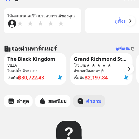
ให้คะแนนและรีวิวประสบการณ์ของคุณ
ดูทั้งหมด
★
★
★
★
★
จองผ่านพาร์ตเนอร์
ดูเพิ่มเติม
The Black Kingdom
Grand Richmond Stylish Convention Hotel
VILLA
โรงแรม
★
★
★
★
★
ริมแม่น้ำเจ้าพระยา
อำเภอเมืองนนทบุรี
฿30,722.43
฿2,197.84
เริ่มต้น
เริ่มต้น
ล่าสุด
ยอดนิยม
คำถาม