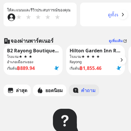
ให้คะแนนและรีวิวประสบการณ์ของคุณ
ดูทั้งหมด
★
★
★
★
★
จองผ่านพาร์ตเนอร์
ดูเพิ่มเติม
B2 Rayong Boutique and Budget Hotel
Hilton Garden Inn Rayong
โรงแรม
★
★
★
โรงแรม
★
★
★
★
อำเภอเมืองระยอง
Rayong
฿889.94
฿1,855.46
เริ่มต้น
เริ่มต้น
ล่าสุด
ยอดนิยม
คำถาม