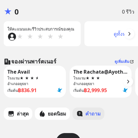
★
0
0 รีวิว
ให้คะแนนและรีวิวประสบการณ์ของคุณ
ดูทั้งหมด
★
★
★
★
★
จองผ่านพาร์ตเนอร์
ดูเพิ่มเติม
The Avail
The Rachata@Ayothaya
โรงแรม
★
★
★
★
โรงแรม
★
★
★
อำเภออยุธยา
อำเภออยุธยา
฿836.91
฿2,999.95
เริ่มต้น
เริ่มต้น
ล่าสุด
ยอดนิยม
คำถาม