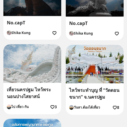
No.capT
No.capT
Shika Kung
Shika Kung
เที่ยวนครปฐม ไหว้พระ
ไหว้พระทำบุญ ที่ “วัดดอน
นอนปางไสยาสน์
ขนาก” จ.นครปฐม
3
ไป เที่ยว กัน
8
วันลา.ต้องได้เที่ยว