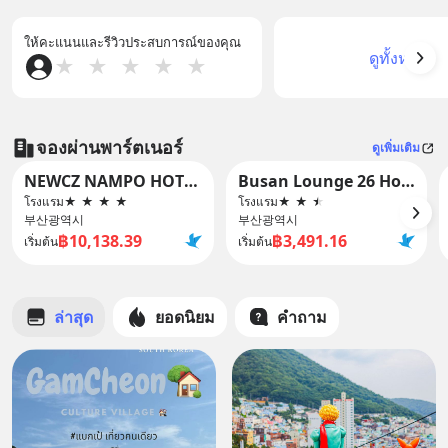
ให้คะแนนและรีวิวประสบการณ์ของคุณ
ดูทั้งหมด
★
★
★
★
★
จองผ่านพาร์ตเนอร์
ดูเพิ่มเติม
NEWCZ NAMPO HOTEL
Busan Lounge 26 Hotel
โรงแรม
★
★
★
★
โรงแรม
★
★
★
부산광역시
부산광역시
฿10,138.39
฿3,491.16
เริ่มต้น
เริ่มต้น
ล่าสุด
ยอดนิยม
คำถาม