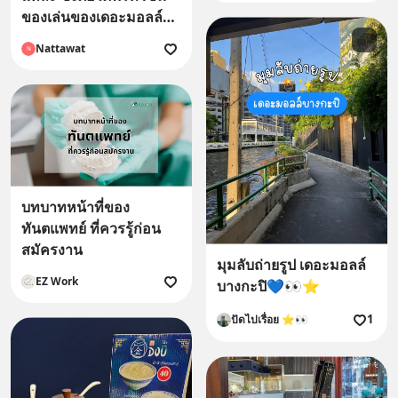
ของเล่นของเดอะมอลล์
บางกะปิ ชั้น2 ♥️♥️
Nattawat
N
บทบาทหน้าที่ของ
ทันตแพทย์ ที่ควรรู้ก่อน
สมัครงาน
มุมลับถ่ายรูป เดอะมอลล์
EZ Work
บางกะปิ💙👀⭐️
1
ปัดไปเรื่อย ⭐️👀