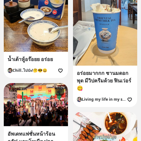
น้ำเต้าหู้อร๊อยย อร่อย
Chill..ไปป่ะ!🤔😎😄
อร่อยมากกก ชานมดอก
พุด มีวิปครีมด้วย ฟินเว่อร์
😋
Living my life in my style ✨️ 😎 😉
อัพเดทแฟชั่นหน้าร้อน