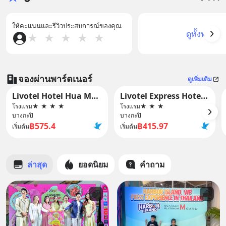
ให้คะแนนและรีวิวประสบการณ์ของคุณ
ดูทั้งหมด
★
★
★
★
★
จองผ่านพาร์ตเนอร์
ดูเพิ่มเติม
Livotel Hotel Hua Mak Bangkok
Livotel Express Hotel Ramkhamhaeng 50 Bangkok - No Parking
โรงแรม
★
★
★
★
โรงแรม
★
★
★
บางกะปิ
บางกะปิ
฿575.4
฿415.97
เริ่มต้น
เริ่มต้น
ล่าสุด
ยอดนิยม
คำถาม