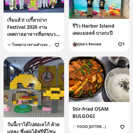
เริ่มแล้ว! เปรี้ยวปาก
รีวิว Harbor Island
Festival 2026 งาน
เดอะมอลล์ บางกะปิ
เทศกาลอาหารที่ยกขบวน
สตรีทฟู้ดและร้านอร่อย
1
JiJee's Review
โรงพยาบาลรามคำแหง Ramkhamhaeng Hospital
จากทั่วไทยมาไว้ในงาน
เดียว
Stir-fried OSAM
BULGOGI
วันนี้เราได้ไปต่อเลโก้ ด้วย
FOOD JOTTER…|
แหละ ซึ่งต่อได้ฟรีที่โซน