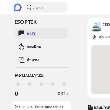
ISOPTIK
ISO
ล่าสุด
89 AIA 
ยอดนิยม
คำถาม
คะแนนรวม
★
★
★
★
★
0
0 รีวิว
จองผ่าน
ให้คะแนนและรีวิวประสบการณ์ของ