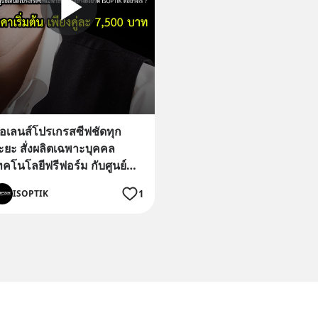
ื้อเลนส์โปรเกรสซีฟชัดทุก
ะยะ สั่งผลิตเฉพาะบุคคล
ทคโนโลยีฟรีฟอร์ม กับศูนย์
ลนส์โปรเกรสซีฟเฉพาะบุคคล
1
ISOPTIK
ย่างยิ่งยวด ISOPTIK ดีอย่างไร
 ราคาเริ่มต้น เพียงคู่ละ 7,500
าท