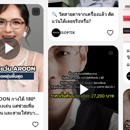
🔍 วัดสายตาจากเครื่องแล้ว ตัด
แว่นได้เลยจริงหรือ?
ISOPTIK
แ
ว
แ
OON กางได้ 180°
างเล่น แต่ช่วยเพิ่ม
ุ่น และสวมใส่สบาย
น