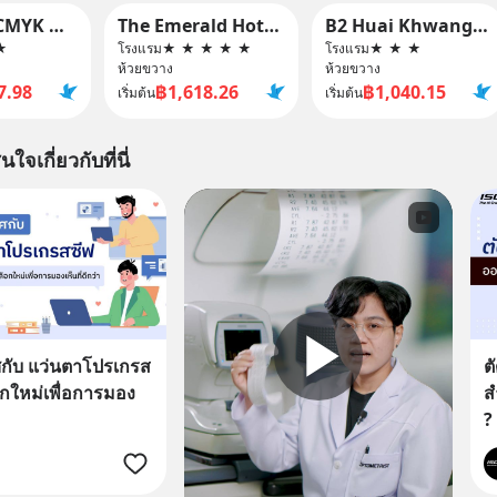
My hotel CMYK @ Ratchada
The Emerald Hotel Bangkok Ratchada
B2 Huai Khwang Boutique & Budget Hotel
★
โรงแรม
★
★
★
★
★
โรงแรม
★
★
★
ห้วยขวาง
ห้วยขวาง
7.98
฿1,618.26
฿1,040.15
เริ่มต้น
เริ่มต้น
นใจเกี่ยวกับที่นี่
กับ แว่นตาโปรเกรส
ต
อกใหม่เพื่อการมอง
ส
?