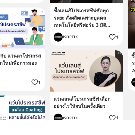
ซื้อเลนส์โปรเกรสซีฟชัดทุก
ระยะ สั่งผลิตเฉพาะบุคคล
เทคโนโลยีฟรีฟอร์ม 3 มิติ
Rodenstock B.I.G. Exact
1
ISOPTIK
Sensitive กับศูนย์เลนส์โปรเก
รสซีฟเฉพาะบุคคลอย่างยิ่งยวด
ISOPTIK ดีอย่างไร ?
กับ แว่นตาโปรเกรส
ซ
อกใหม่เพื่อการมอง
ร
เ
เ
1
อ
?
แว่นเลนส์โปรเกรสซีฟ เลือก
บ
อย่างไรให้จบในครั้งเดียว
1
ISOPTIK