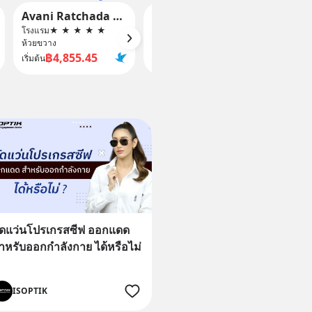
Avani Ratchada Bangkok Hotel
Bangkok City Rama 9 Hotel
โรงแรม
★
★
★
★
★
โรงแรม
★
★
★
★
โรงแรม
ห้วยขวาง
ห้วยขวาง
BANGK
฿4,855.45
฿1,818.02
฿
เริ่มต้น
เริ่มต้น
เริ่มต้น
ัดแว่นโปรเกรสซีฟ ออกแดด
ำหรับออกกำลังกาย ได้หรือไม่
ISOPTIK