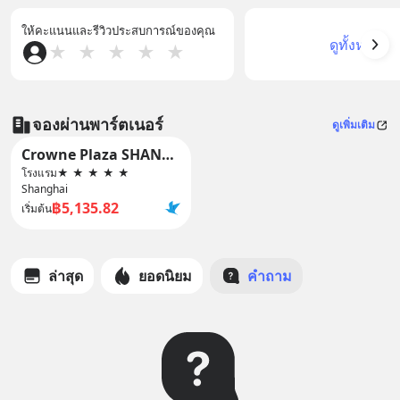
ให้คะแนนและรีวิวประสบการณ์ของคุณ
ดูทั้งหมด
★
★
★
★
★
จองผ่านพาร์ตเนอร์
ดูเพิ่มเติม
Crowne Plaza SHANGHAI NANJING ROAD by IHG
โรงแรม
★
★
★
★
★
Shanghai
฿5,135.82
เริ่มต้น
ล่าสุด
ยอดนิยม
คำถาม