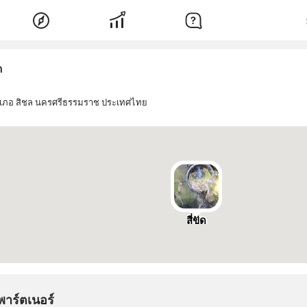
ด
 อำเภอ สิชล นครศรีธรรมราช ประเทศไทย
สี่ขีด
พาร์ตเนอร์