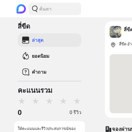
สี่ขีด
สี่ขี
ล่าสุด
สี่ขีด
ยอดนิยม
คำถาม
คะแนนรวม
★
★
★
★
★
0
0 รีวิว
จองผ่าน
ให้คะแนนและรีวิวประสบการณ์ของ