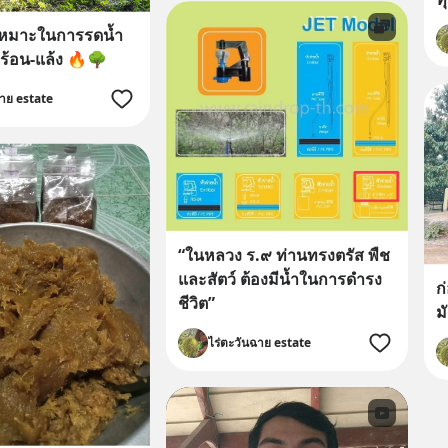
่เหมาะในการรดน้ำ
 ร้อน-แล้ง 🔥🌳
ฉาย estate
“ในหลวง ร.๙ ท่านทรงตรัส พืช
และสัตว์ ต้องมีน้ำในการดำรง
ก
ชีวิต”
ม
ไร่ตะวันฉาย estate