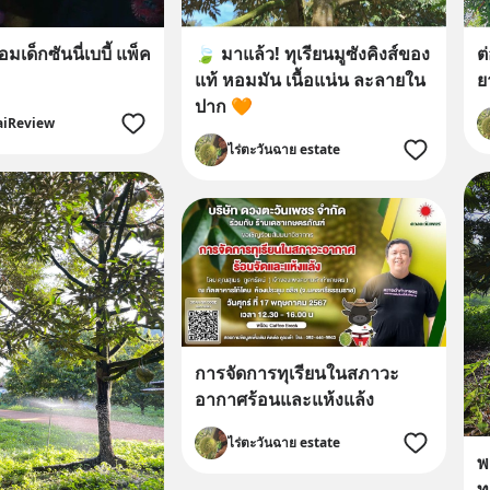
อมเด็กซันนี่เบบี้ แพ็ค
🍃 มาแล้ว! ทุเรียนมูซังคิงส์ของ
ต
แท้ หอมมัน เนื้อแน่น ละลายใน
ย
ปาก 🧡
aiReview
ไร่ตะวันฉาย estate
การจัดการทุเรียนในสภาวะ
อากาศร้อนและแห้งแล้ง
ไร่ตะวันฉาย estate
พ
ท