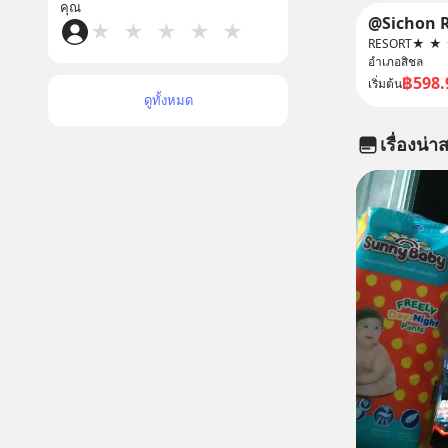
คุณ
@Sichon R
★
★
★
★
★
RESORT
★
★
อำเภอสิชล
฿598.
เริ่มต้น
ดูทั้งหมด
เรื่องน่าส