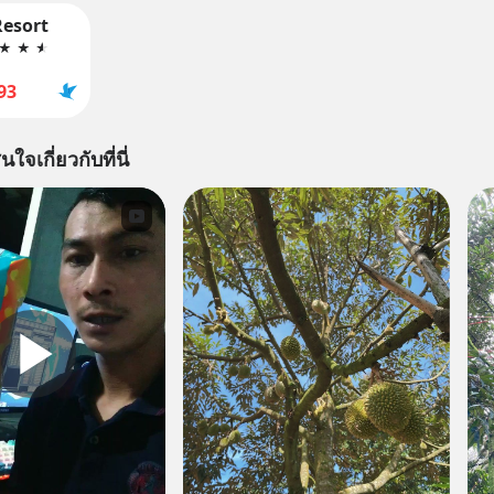
esort
★
★
★
93
นใจเกี่ยวกับที่นี่