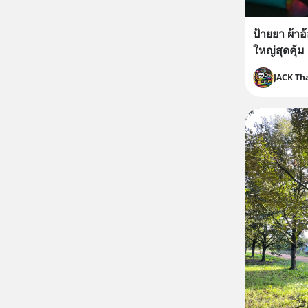
ป้ายยา ผ้าอ้
ใหญ่สุดคุ้ม
JACK Th