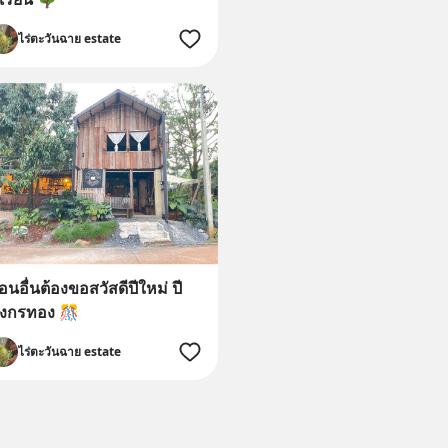
ไร่ตะวันฉาย estate
่อนอื่นต้องขอสวัสดีปีใหม่ ปี
ังกรทอง 🎊
ไร่ตะวันฉาย estate