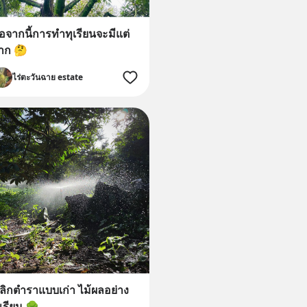
่อจากนี้การทำทุเรียนจะมีแต่
าก 🤔
ไร่ตะวันฉาย estate
ลิกตำราแบบเก่า ไม้ผลอย่าง
ุเรียน 🌳