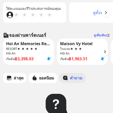
ให้คะแนนและรีวิวประสบการณ์ของคุณ
ดูทั้งหมด
★
★
★
★
★
จองผ่านพาร์ตเนอร์
ดูเพิ่มเติม
Hoi An Memories Resort & Spa
Maison Vy Hotel
RESORT
★
★
★
★
★
โรงแรม
★
★
★
Hội An
Hội An
฿3,398.03
฿1,963.51
เริ่มต้น
เริ่มต้น
ล่าสุด
ยอดนิยม
คำถาม