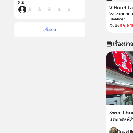
คุณ
V Hotel L
★
★
★
★
★
โรงแรม
★
★
Lavender
฿5,61
เริ่มต้น
ดูทั้งหมด
เรื่องน่าส
Swee Choo
แต่มาดังที่ส
Travel B