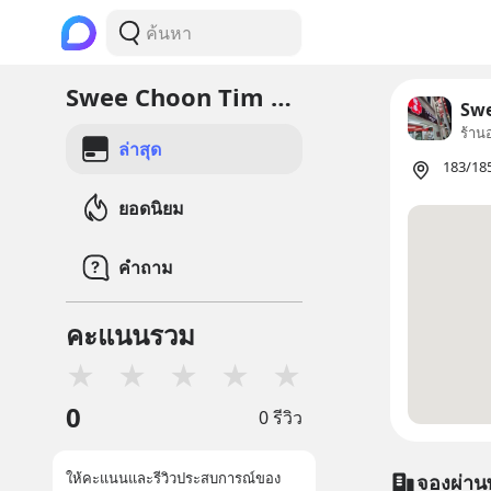
Swee Choon Tim Sum Restaurant
Swe
ร้าน
ล่าสุด
183/185
ยอดนิยม
คำถาม
คะแนนรวม
★
★
★
★
★
0
0 รีวิว
ให้คะแนนและรีวิวประสบการณ์ของ
จองผ่าน