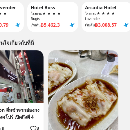
avender
Hotel Boss
Arcadia Hotel
★
★
โรงแรม
★
★
★
★
โรงแรม
★
★
★
★
Bugis
Lavender
0.79
฿5,462.3
฿3,008.57
เริ่มต้น
เริ่มต้น
นใจเกี่ยวกับที่นี่
n ติ่มซำจากฮ่องกง
ิงคโปร์ เปิดถึงตี 4
3
irth