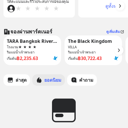
ให้คะแนนและรีวิวประสบการณ์ของคุณ
ดูทั้งหมด
★
★
★
★
★
จองผ่านพาร์ตเนอร์
ดูเพิ่มเติม
TARA Bangkok Riverside (formerly GLOW Bangkok Riverside)
The Black Kingdom
โรงแรม
★
★
★
★
VILLA
ริมแม่น้ำเจ้าพระยา
ริมแม่น้ำเจ้าพระยา
฿2,235.63
฿30,722.43
เริ่มต้น
เริ่มต้น
ล่าสุด
ยอดนิยม
คำถาม